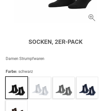
Zum
SOCKEN, 2ER-PACK
Anfang
der
Bildergalerie
Damen Strumpfwaren
springen
Farbe:
schwarz