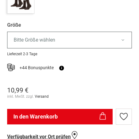
Größe
Bitte Größe wählen
Lieferzeit
2-3 Tage
+44 Bonuspunkte
i
10,99 €
inkl. MwSt. zzgl.
Versand
In den Warenkorb
Zur
Wunschl
hinzufü
Verfügbarkeit vor Ort prüfen