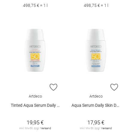
498,75 € = 1 l
498,75 € = 1 l
ZUR WUNSCHLISTE HINZUFÜGEN
ZUR W
Artdeco
Artdeco
Tinted Aqua Serum Daily Skin Defense SPF50+
Aqua Serum Daily Skin Defense SPF 50+
19,95 €
17,95 €
inkl. MwSt. zzgl.
Versand
inkl. MwSt. zzgl.
Versand