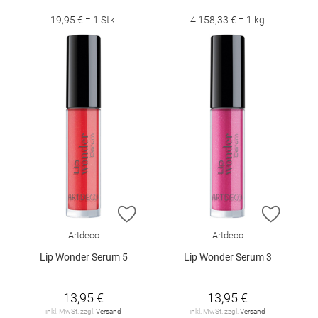
19,95 € = 1 Stk.
4.158,33 € = 1 kg
ZUR WUNSCHLISTE HINZUFÜGEN
ZUR W
Artdeco
Artdeco
Lip Wonder Serum 5
Lip Wonder Serum 3
13,95 €
13,95 €
inkl. MwSt. zzgl.
Versand
inkl. MwSt. zzgl.
Versand