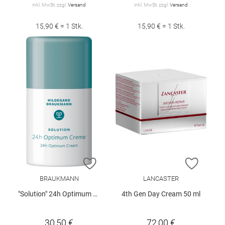
inkl. MwSt. zzgl.
Versand
inkl. MwSt. zzgl.
Versand
15,90 € = 1 Stk.
15,90 € = 1 Stk.
ZUR WUNSCHLISTE HINZUFÜGEN
ZUR W
BRAUKMANN
LANCASTER
"Solution" 24h Optimum Creme 50 ml
4th Gen Day Cream 50 ml
30,50 €
72,00 €