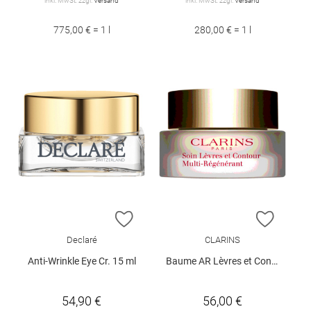
inkl. MwSt. zzgl.
Versand
inkl. MwSt. zzgl.
Versand
775,00 € = 1 l
280,00 € = 1 l
ZUR WUNSCHLISTE HINZUFÜGEN
ZUR W
Declaré
CLARINS
Anti-Wrinkle Eye Cr. 15 ml
Baume AR Lèvres et Contour 15 ml
54,90 €
56,00 €