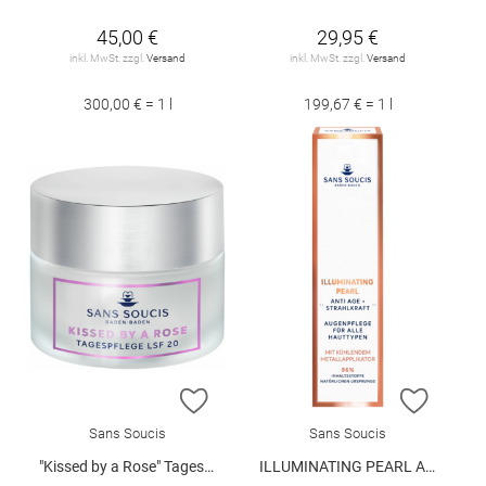
45,00 €
29,95 €
inkl. MwSt. zzgl.
Versand
inkl. MwSt. zzgl.
Versand
300,00 € = 1 l
199,67 € = 1 l
ZUR WUNSCHLISTE HINZUFÜGEN
ZUR W
Sans Soucis
Sans Soucis
"Kissed by a Rose" Tagespflege LSF 20 50 ml
ILLUMINATING PEARL AUGENPFLEGE