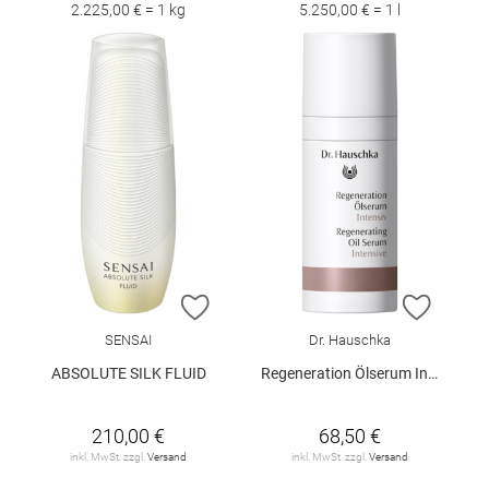
2.225,00 € = 1 kg
5.250,00 € = 1 l
ZUR WUNSCHLISTE HINZUFÜGEN
ZUR W
SENSAI
Dr. Hauschka
ABSOLUTE SILK FLUID
Regeneration Ölserum Intensiv 20 ml
210,00 €
68,50 €
inkl. MwSt. zzgl.
Versand
inkl. MwSt. zzgl.
Versand