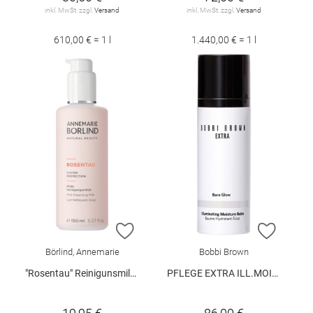
inkl. MwSt. zzgl.
Versand
inkl. MwSt. zzgl.
Versand
610,00 € = 1 l
1.440,00 € = 1 l
ZUR WUNSCHLISTE HINZUFÜGEN
ZUR W
Börlind, Annemarie
Bobbi Brown
"Rosentau" Reinigunsmilch 150 ml
PFLEGE EXTRA ILL.MOIST.BALM