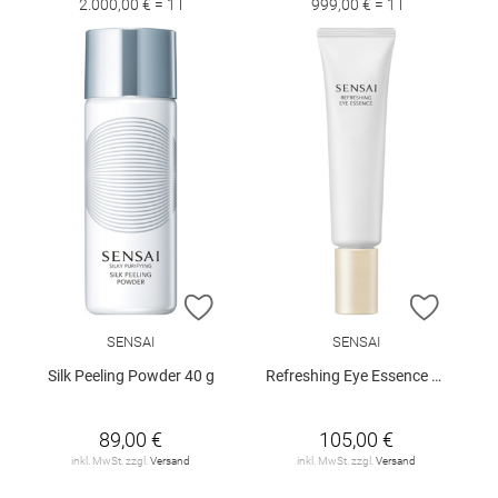
2.000,00 € = 1 l
999,00 € = 1 l
ZUR WUNSCHLISTE HINZUFÜGEN
ZUR W
SENSAI
SENSAI
Silk Peeling Powder 40 g
Refreshing Eye Essence Refill 20 ml
89,00 €
105,00 €
inkl. MwSt. zzgl.
Versand
inkl. MwSt. zzgl.
Versand