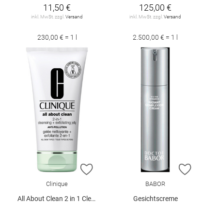
11,50 €
125,00 €
inkl. MwSt. zzgl.
Versand
inkl. MwSt. zzgl.
Versand
230,00 € = 1 l
2.500,00 € = 1 l
ZUR WUNSCHLISTE HINZUFÜGEN
ZUR W
Clinique
BABOR
All About Clean 2 in 1 Cleansing 150 ml
Gesichtscreme