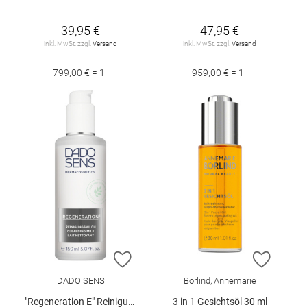
39,95 €
47,95 €
inkl. MwSt. zzgl.
Versand
inkl. MwSt. zzgl.
Versand
799,00 € = 1 l
959,00 € = 1 l
ZUR WUNSCHLISTE HINZUFÜGEN
ZUR W
DADO SENS
Börlind, Annemarie
"Regeneration E" Reinigungsmilch 150 ml
3 in 1 Gesichtsöl 30 ml