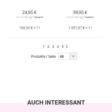
24,95 €
39,95 €
inkl. MwSt. zzgl.
Versand
inkl. MwSt. zzgl.
Versand
166,33 € = 1 l
1.331,67 € = 1 l
Seite
Du
Seite
Seite
Seite
Seite
1
2
3
4
5
Seite
Weiter
liest
Produkte / Seite
gerade
Seite
AUCH INTERESSANT