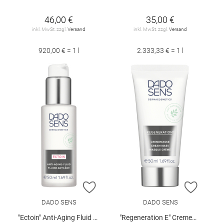
46,00 €
35,00 €
inkl. MwSt. zzgl.
Versand
inkl. MwSt. zzgl.
Versand
920,00 € = 1 l
2.333,33 € = 1 l
ZUR WUNSCHLISTE HINZUFÜGEN
ZUR W
DADO SENS
DADO SENS
"Ectoin" Anti-Aging Fluid 50 ml
"Regeneration E" Crememaske 50 ml