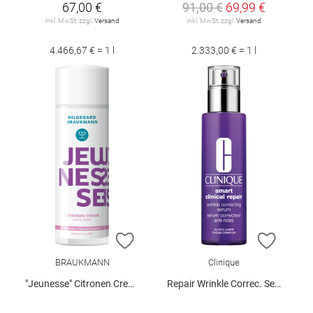
67,00 €
91,00 €
69,99 €
inkl. MwSt. zzgl.
Versand
inkl. MwSt. zzgl.
Versand
4.466,67 € = 1 l
2.333,00 € = 1 l
ZUR WUNSCHLISTE HINZUFÜGEN
ZUR W
BRAUKMANN
Clinique
"Jeunesse" Citronen Creme 50 ml
Repair Wrinkle Correc. Serum 50 ml