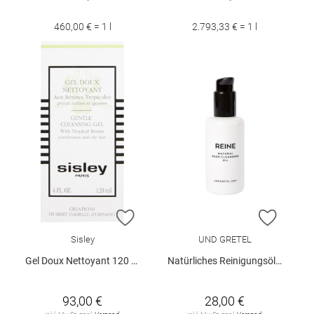
460,00 € = 1 l
2.793,33 € = 1 l
ZUR WUNSCHLISTE HINZUFÜGEN
ZUR W
Sisley
UND GRETEL
Gel Doux Nettoyant 120 ml
Natürliches Reinigungsöl "Reine", 100 ml
93,00 €
28,00 €