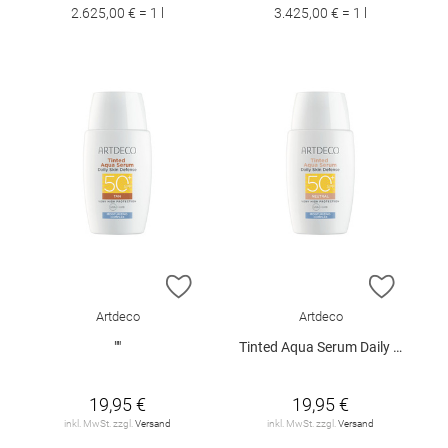
2.625,00 € = 1 l
3.425,00 € = 1 l
ZUR WUNSCHLISTE HINZUFÜGEN
ZUR W
Artdeco
Artdeco
""
Tinted Aqua Serum Daily Skin Defense SPF50+
19,95 €
19,95 €
inkl. MwSt. zzgl.
Versand
inkl. MwSt. zzgl.
Versand