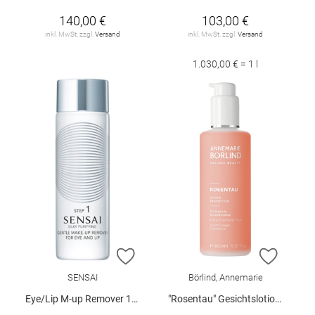
140,00 €
103,00 €
inkl. MwSt. zzgl.
Versand
inkl. MwSt. zzgl.
Versand
1.030,00 € = 1 l
ZUR WUNSCHLISTE HINZUFÜGEN
ZUR W
SENSAI
Börlind, Annemarie
Eye/Lip M-up Remover 150 ml
"Rosentau" Gesichtslotion 150 ml