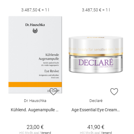
3.487,50 € = 1 l
3.487,50 € = 1 l
ZUR WUNSCHLISTE HINZUFÜGEN
ZUR W
Dr. Hauschka
Declaré
Kühlend. Augenampulle 10 x 5 ml
Age Essential Eye Cream 15 ml
23,00 €
41,90 €
inkl. MwSt. zzgl.
Versand
inkl. MwSt. zzgl.
Versand