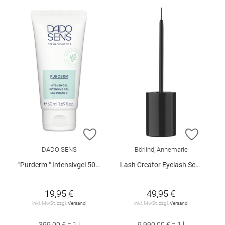
ZUR WUNSCHLISTE HINZUFÜGEN
ZUR W
DADO SENS
Börlind, Annemarie
"Purderm " Intensivgel 50 ml
Lash Creator Eyelash Serum 5 ml
19,95 €
49,95 €
inkl. MwSt. zzgl.
Versand
inkl. MwSt. zzgl.
Versand
399,00 € = 1 l
9.990,00 € = 1 l