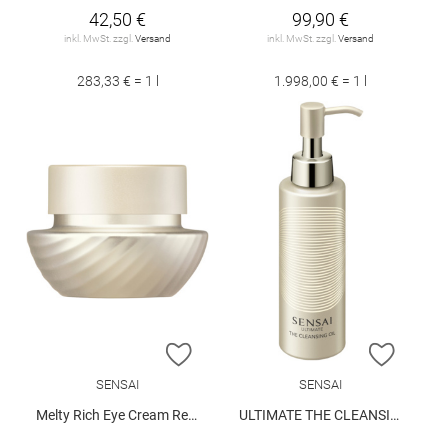
42,50 €
99,90 €
inkl. MwSt. zzgl.
Versand
inkl. MwSt. zzgl.
Versand
283,33 € = 1 l
1.998,00 € = 1 l
ZUR WUNSCHLISTE HINZUFÜGEN
ZUR W
SENSAI
SENSAI
Melty Rich Eye Cream Refill 15 ml
ULTIMATE THE CLEANSING OIL