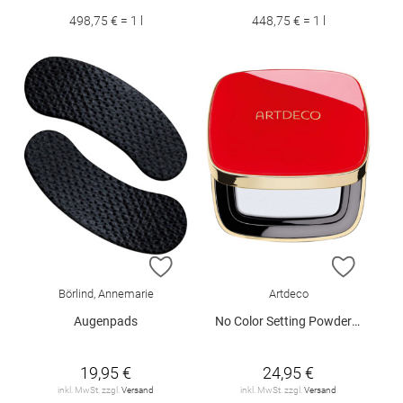
498,75 € = 1 l
448,75 € = 1 l
ZUR WUNSCHLISTE HINZUFÜGEN
ZUR W
Börlind, Annemarie
Artdeco
Augenpads
No Color Setting Powder (Red Edition)
19,95 €
24,95 €
inkl. MwSt. zzgl.
Versand
inkl. MwSt. zzgl.
Versand