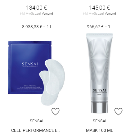
134,00 €
145,00 €
inkl. MwSt. zzgl.
Versand
inkl. MwSt. zzgl.
Versand
8.933,33 € = 1 l
966,67 € = 1 l
ZUR WUNSCHLISTE HINZUFÜGEN
ZUR W
SENSAI
SENSAI
CELL.PERFORMANCE EXT.INT.REVITAL.PADS
MASK 100 ML