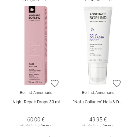
ZUR WUNSCHLISTE HINZUFÜGEN
ZUR W
Börlind, Annemarie
Börlind, Annemarie
Night Repair Drops 30 ml
"Natu Collagen" Hals & Dekolleté Serum 50 ml
60,00 €
49,95 €
inkl. MwSt. zzgl.
Versand
inkl. MwSt. zzgl.
Versand