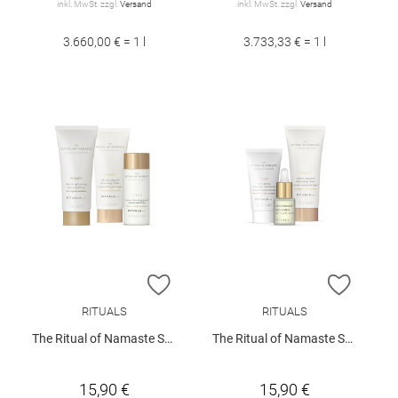
inkl. MwSt. zzgl.
Versand
inkl. MwSt. zzgl.
Versand
3.660,00 € = 1 l
3.733,33 € = 1 l
ZUR WUNSCHLISTE HINZUFÜGEN
ZUR W
RITUALS
RITUALS
The Ritual of Namaste Skin Care Set - Cleanse
The Ritual of Namaste Skin Care Set - Daily Routine
15,90 €
15,90 €