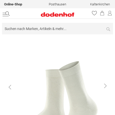
Online-Shop
Posthausen
Kaltenkirchen
Su
Zum
Ende
der
Bildergalerie
springen