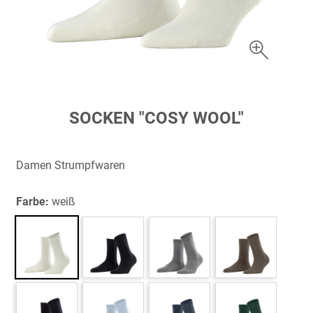
Zum
SOCKEN "COSY WOOL"
Anfang
der
Bildergalerie
Damen Strumpfwaren
springen
Farbe:
weiß