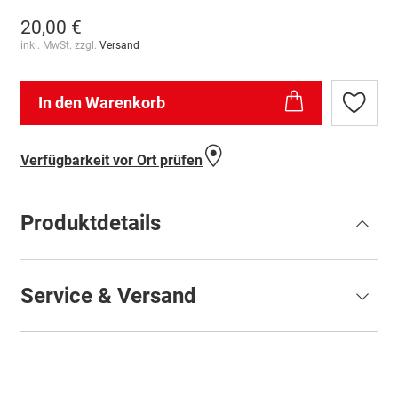
20,00 €
inkl. MwSt. zzgl.
Versand
In den Warenkorb
Zur
Wunschl
hinzufü
Verfügbarkeit vor Ort prüfen
Produktdetails
Service & Versand