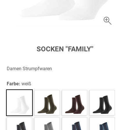
Zum
SOCKEN "FAMILY"
Anfang
der
Bildergalerie
Damen Strumpfwaren
springen
Farbe:
weiß