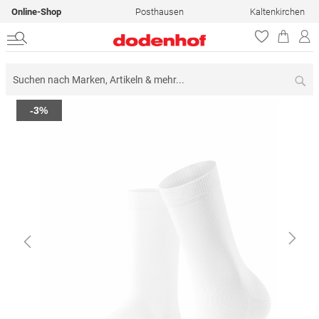
Online-Shop
Posthausen
Kaltenkirchen
Su
Zum
-3%
Ende
der
Bildergalerie
springen