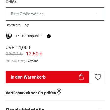
Größe
Bitte Größe wählen
Lieferzeit
2-3 Tage
+52 Bonuspunkte
i
UVP
14,00 €
13,00 €
12,60 €
inkl. MwSt. zzgl.
Versand
In den Warenkorb
Zur
Wunschl
hinzufü
Verfügbarkeit vor Ort prüfen