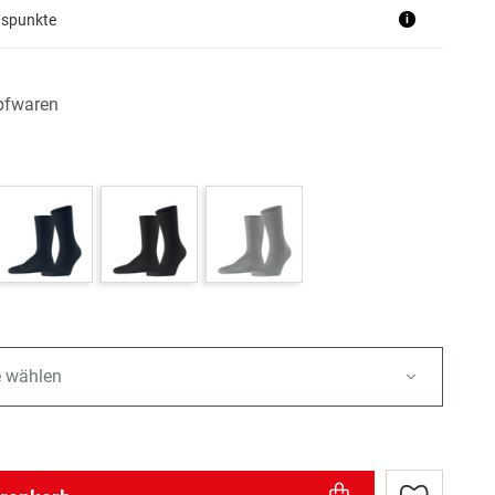
uspunkte
i
pfwaren
e wählen