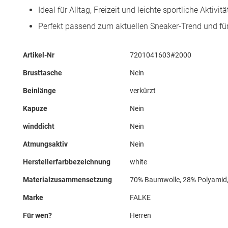
Ideal für Alltag, Freizeit und leichte sportliche Aktivit
Perfekt passend zum aktuellen Sneaker-Trend und fü
Mehr
Artikel-Nr
7201041603#2000
Informationen
Brusttasche
Nein
Beinlänge
verkürzt
Kapuze
Nein
winddicht
Nein
Atmungsaktiv
Nein
Herstellerfarbbezeichnung
white
Materialzusammensetzung
70% Baumwolle, 28% Polyamid,
Marke
FALKE
Für wen?
Herren