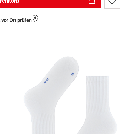
arenkorb
Zur
Wunschlist
hinzufügen
 vor Ort prüfen