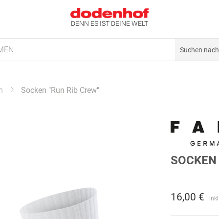
DENN ES IST DEINE WELT
MEN
n
Socken "Run Rib Crew"
SOCKEN 
16,00 €
ink