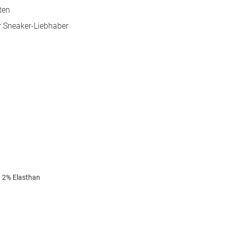
äten
r Sneaker-Liebhaber
 2% Elasthan