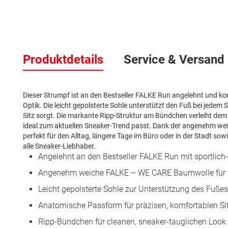
Zum
Anfang
der
Produktdetails
Service & Versand
Bildergalerie
springen
Dieser Strumpf ist an den Bestseller FALKE Run angelehnt und ko
Optik. Die leicht gepolsterte Sohle unterstützt den Fuß bei jedem
Sitz sorgt. Die markante Ripp-Struktur am Bündchen verleiht dem
ideal zum aktuellen Sneaker-Trend passt. Dank der angenehm we
perfekt für den Alltag, längere Tage im Büro oder in der Stadt sowi
alle Sneaker-Liebhaber.
Angelehnt an den Bestseller FALKE Run mit sportlich
Angenehm weiche FALKE – WE CARE Baumwolle für 
Leicht gepolsterte Sohle zur Unterstützung des Fußes
Anatomische Passform für präzisen, komfortablen Si
Ripp-Bündchen für cleanen, sneaker-tauglichen Look