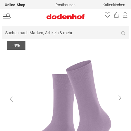
Online-Shop
Posthausen
Kaltenkirchen
Su
Zum
-4%
Ende
der
Bildergalerie
springen