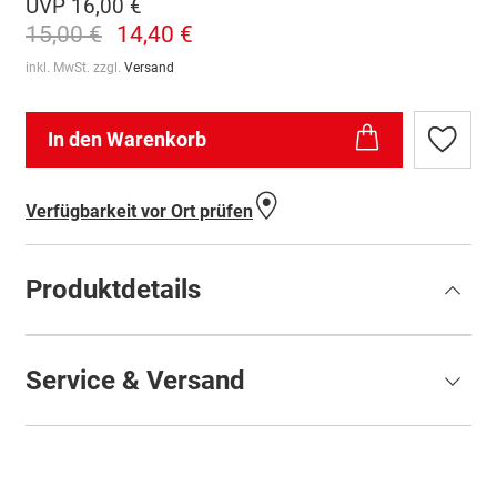
UVP
16,00 €
15,00 €
14,40 €
inkl. MwSt. zzgl.
Versand
In den Warenkorb
Zur
Wunschl
hinzufü
Verfügbarkeit vor Ort prüfen
Produktdetails
Service & Versand