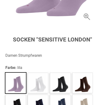
Zum
SOCKEN "SENSITIVE LONDON"
Anfang
der
Bildergalerie
Damen Strumpfwaren
springen
Farbe:
lila