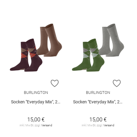
ZUR WUNSCHLISTE HINZUFÜGEN
ZUR W
BURLINGTON
BURLINGTON
Socken "Everyday Mix", 2er-Pack
Socken "Everyday Mix", 2er-Pack
15,00 €
15,00 €
inkl. MwSt. zzgl.
Versand
inkl. MwSt. zzgl.
Versand