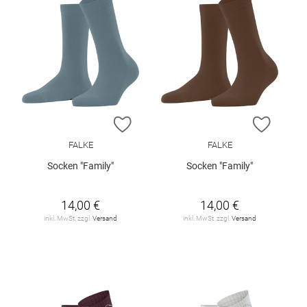
ZUR WUNSCHLISTE HINZUFÜGEN
ZUR W
FALKE
FALKE
Socken "Family"
Socken "Family"
14,00 €
14,00 €
inkl. MwSt. zzgl.
Versand
inkl. MwSt. zzgl.
Versand