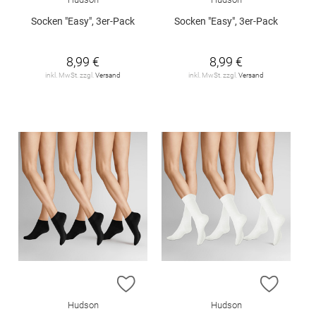
Socken "Easy", 3er-Pack
Socken "Easy", 3er-Pack
8,99 €
8,99 €
inkl. MwSt. zzgl.
Versand
inkl. MwSt. zzgl.
Versand
ZUR WUNSCHLISTE HINZUFÜGEN
ZUR W
Hudson
Hudson