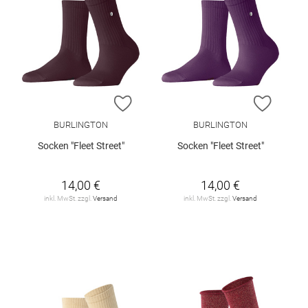
ZUR WUNSCHLISTE HINZUFÜGEN
ZUR W
BURLINGTON
BURLINGTON
Socken "Fleet Street"
Socken "Fleet Street"
14,00 €
14,00 €
inkl. MwSt. zzgl.
Versand
inkl. MwSt. zzgl.
Versand