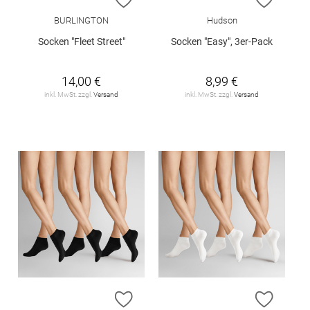
BURLINGTON
Hudson
Socken "Fleet Street"
Socken "Easy", 3er-Pack
14,00 €
8,99 €
inkl. MwSt. zzgl.
Versand
inkl. MwSt. zzgl.
Versand
ZUR WUNSCHLISTE HINZUFÜGEN
ZUR W