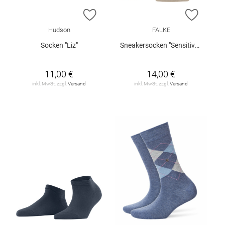
ZUR WUNSCHLISTE HINZUFÜGEN
ZUR W
Hudson
FALKE
Socken "Liz"
Sneakersocken "Sensitive London"
11,00 €
14,00 €
inkl. MwSt. zzgl.
Versand
inkl. MwSt. zzgl.
Versand