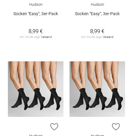
Hudson
Hudson
Socken "Easy", 3er-Pack
Socken "Easy", 3er-Pack
8,99 €
8,99 €
inkl. MwSt. zzgl.
Versand
inkl. MwSt. zzgl.
Versand
ZUR WUNSCHLISTE HINZUFÜGEN
ZUR W
Hudson
Hudson