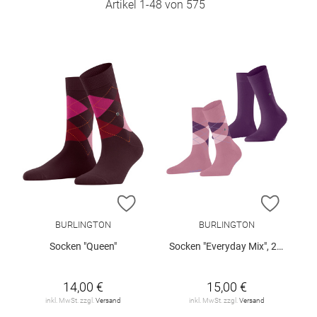
Artikel
1
-
48
von
575
ZUR WUNSCHLISTE HINZUFÜGEN
ZUR W
BURLINGTON
BURLINGTON
Socken "Queen"
Socken "Everyday Mix", 2er-Pack
14,00 €
15,00 €
inkl. MwSt. zzgl.
Versand
inkl. MwSt. zzgl.
Versand