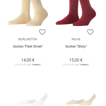
ZUR WUNSCHLISTE HINZUFÜGEN
ZUR W
BURLINGTON
FALKE
Socken "Fleet Street"
Socken "Shiny"
14,00 €
15,00 €
inkl. MwSt. zzgl.
Versand
inkl. MwSt. zzgl.
Versand