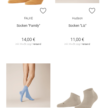
ZUR WUNSCHLISTE HINZUFÜGEN
ZUR W
FALKE
Hudson
Socken "Family"
Socken "Liz"
14,00 €
11,00 €
inkl. MwSt. zzgl.
Versand
inkl. MwSt. zzgl.
Versand