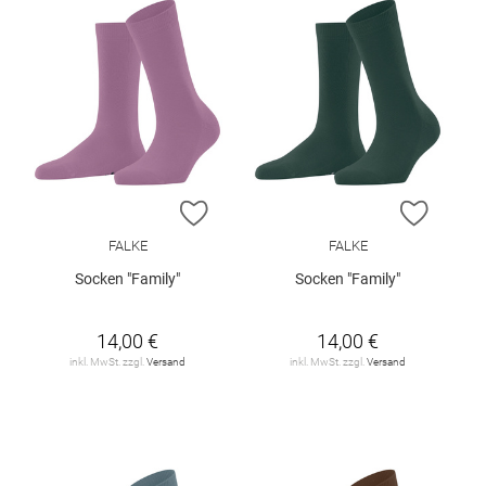
ZUR WUNSCHLISTE HINZUFÜGEN
ZUR W
FALKE
FALKE
Socken "Family"
Socken "Family"
14,00 €
14,00 €
inkl. MwSt. zzgl.
Versand
inkl. MwSt. zzgl.
Versand