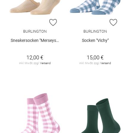
ZUR WUNSCHLISTE HINZUFÜGEN
ZUR W
BURLINGTON
BURLINGTON
Sneakersocken "Merseyside"
Socken "Vichy"
12,00 €
15,00 €
inkl. MwSt. zzgl.
Versand
inkl. MwSt. zzgl.
Versand