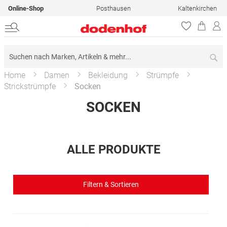
Online-Shop
Posthausen
Kaltenkirchen
Su
Home
Damen
Bekleidung
Strümpfe
Strickstrümpfe
Socken
SOCKEN
ALLE PRODUKTE
Filtern & Sortieren