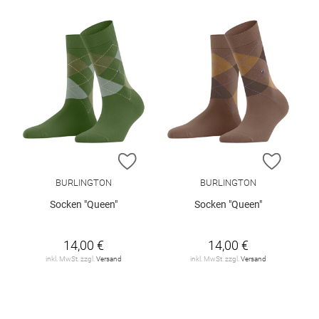
ZUR WUNSCHLISTE HINZUFÜGEN
ZUR W
BURLINGTON
BURLINGTON
Socken "Queen"
Socken "Queen"
14,00 €
14,00 €
inkl. MwSt. zzgl.
Versand
inkl. MwSt. zzgl.
Versand