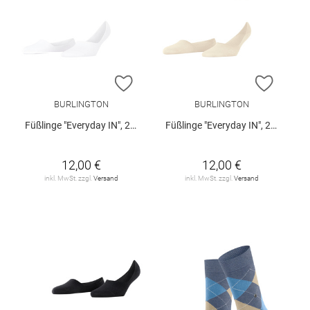
ZUR WUNSCHLISTE HINZUFÜGEN
ZUR W
BURLINGTON
BURLINGTON
Füßlinge "Everyday IN", 2er-Pack
Füßlinge "Everyday IN", 2er-Pack
12,00 €
12,00 €
inkl. MwSt. zzgl.
Versand
inkl. MwSt. zzgl.
Versand