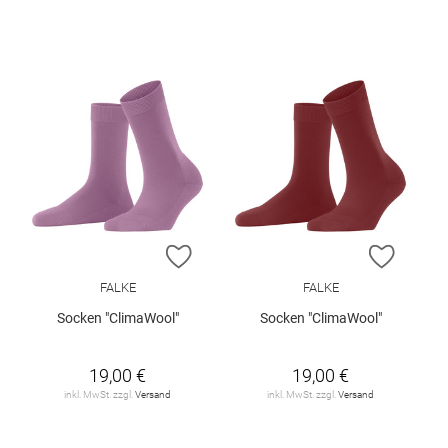
ZUR WUNSCHLISTE HINZUFÜGEN
ZUR W
FALKE
FALKE
Socken "ClimaWool"
Socken "ClimaWool"
19,00 €
19,00 €
inkl. MwSt. zzgl.
Versand
inkl. MwSt. zzgl.
Versand