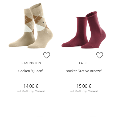
ZUR WUNSCHLISTE HINZUFÜGEN
ZUR W
BURLINGTON
FALKE
Socken "Queen"
Socken "Active Breeze"
14,00 €
15,00 €
inkl. MwSt. zzgl.
Versand
inkl. MwSt. zzgl.
Versand