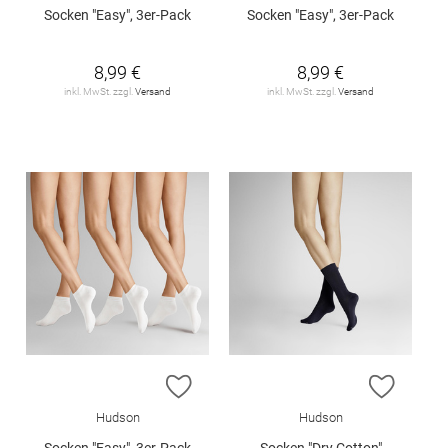
Socken "Easy", 3er-Pack
Socken "Easy", 3er-Pack
8,99 €
8,99 €
inkl. MwSt. zzgl.
Versand
inkl. MwSt. zzgl.
Versand
ZUR WUNSCHLISTE HINZUFÜGEN
ZUR W
Hudson
Hudson
Socken "Easy", 3er-Pack
Socken "Dry Cotton"