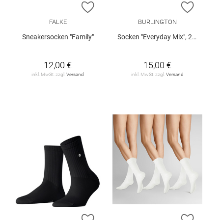
ZUR WUNSCHLISTE HINZUFÜGEN
ZUR W
FALKE
BURLINGTON
Sneakersocken "Family"
Socken "Everyday Mix", 2er-Pack
12,00 €
15,00 €
inkl. MwSt. zzgl.
Versand
inkl. MwSt. zzgl.
Versand
ZUR WUNSCHLISTE HINZUFÜGEN
ZUR W