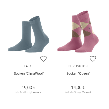
ZUR WUNSCHLISTE HINZUFÜGEN
ZUR W
FALKE
BURLINGTON
Socken "ClimaWool"
Socken "Queen"
19,00 €
14,00 €
inkl. MwSt. zzgl.
Versand
inkl. MwSt. zzgl.
Versand