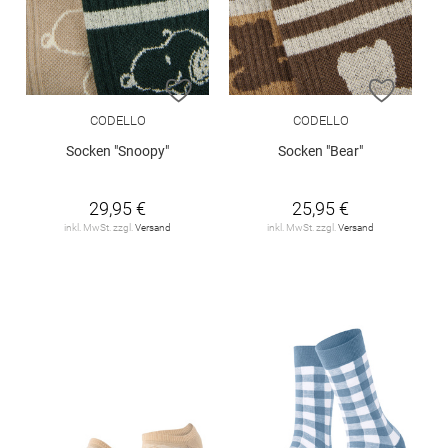
ZUR WUNSCHLISTE HINZUFÜGEN
ZUR W
CODELLO
CODELLO
Socken "Snoopy"
Socken "Bear"
29,95 €
25,95 €
inkl. MwSt. zzgl.
Versand
inkl. MwSt. zzgl.
Versand