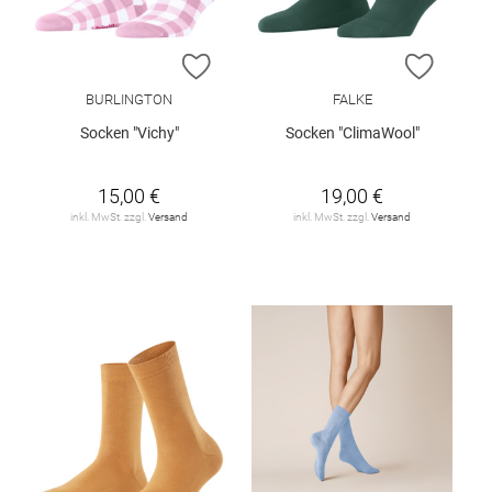
ZUR WUNSCHLISTE HINZUFÜGEN
ZUR W
BURLINGTON
FALKE
Socken "Vichy"
Socken "ClimaWool"
15,00 €
19,00 €
inkl. MwSt. zzgl.
Versand
inkl. MwSt. zzgl.
Versand