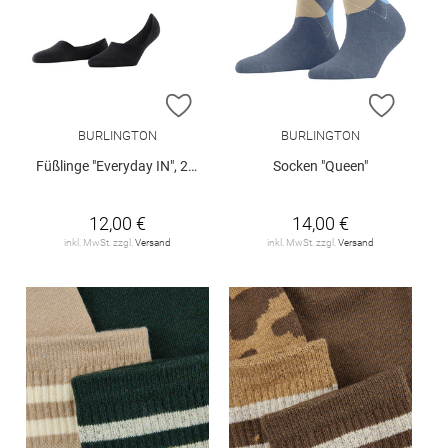
ZUR WUNSCHLISTE HINZUFÜGEN
ZUR W
BURLINGTON
BURLINGTON
Füßlinge "Everyday IN", 2er-Pack
Socken "Queen"
12,00 €
14,00 €
inkl. MwSt. zzgl.
Versand
inkl. MwSt. zzgl.
Versand