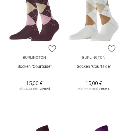
ZUR WUNSCHLISTE HINZUFÜGEN
ZUR W
BURLINGTON
BURLINGTON
Socken "Courtside"
Socken "Courtside"
15,00 €
15,00 €
inkl. MwSt. zzgl.
Versand
inkl. MwSt. zzgl.
Versand