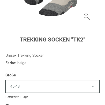
Zum
TREKKING SOCKEN "TK2"
Anfang
der
Bildergalerie
Unisex Trekking Socken
springen
Farbe:
beige
Größe
46-48
Lieferzeit
2-3 Tage