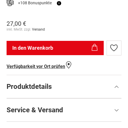
+108 Bonuspunkte
i
27,00 €
inkl. MwSt. zzgl.
Versand
In den Warenkorb
Zur
Wunschl
hinzufü
Verfügbarkeit vor Ort prüfen
Produktdetails
Service & Versand