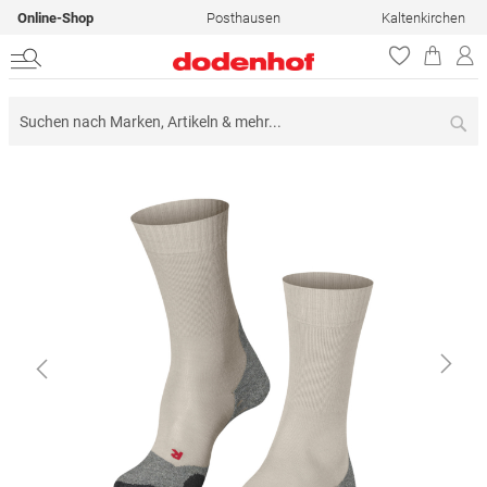
Online-Shop
Posthausen
Kaltenkirchen
Su
Zum
Ende
der
Bildergalerie
springen