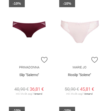
-10%
-10%
ZUR WUNSCHLISTE HINZUFÜGEN
ZUR W
PRIMADONNA
MARIE JO
Slip "Salerno"
Rioslip "Solene"
40,90 €
36,81 €
50,90 €
45,81 €
inkl. MwSt. zzgl.
Versand
inkl. MwSt. zzgl.
Versand
-10%
-10%