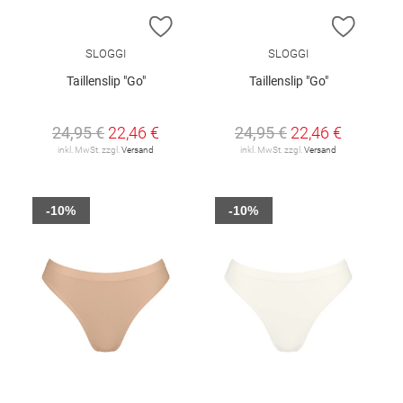
ZUR WUNSCHLISTE HINZUFÜGEN
ZUR W
SLOGGI
SLOGGI
Taillenslip "Go"
Taillenslip "Go"
24,95 €
22,46 €
24,95 €
22,46 €
inkl. MwSt. zzgl.
Versand
inkl. MwSt. zzgl.
Versand
-10%
-10%