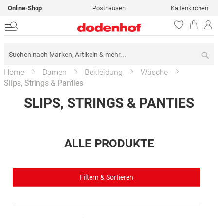
Online-Shop
Posthausen
Kaltenkirchen
Su
Home
Damen
Bekleidung
Wäsche
Slips, Strings & Panties
SLIPS, STRINGS & PANTIES
ALLE PRODUKTE
Filtern & Sortieren