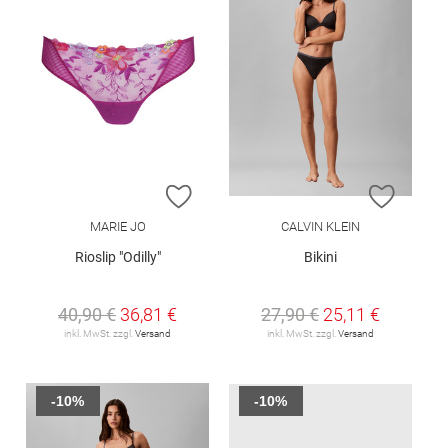
ZUR WUNSCHLISTE HINZUFÜGEN
ZUR W
MARIE JO
CALVIN KLEIN
Rioslip "Odilly"
Bikini
40,90 €
36,81 €
27,90 €
25,11 €
inkl. MwSt. zzgl.
Versand
inkl. MwSt. zzgl.
Versand
-10%
-10%