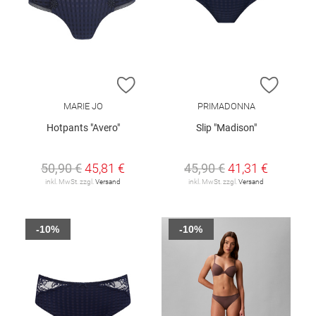
ZUR WUNSCHLISTE HINZUFÜGEN
ZUR W
MARIE JO
PRIMADONNA
Hotpants "Avero"
Slip "Madison"
50,90 €
45,81 €
45,90 €
41,31 €
inkl. MwSt. zzgl.
Versand
inkl. MwSt. zzgl.
Versand
-10%
-10%