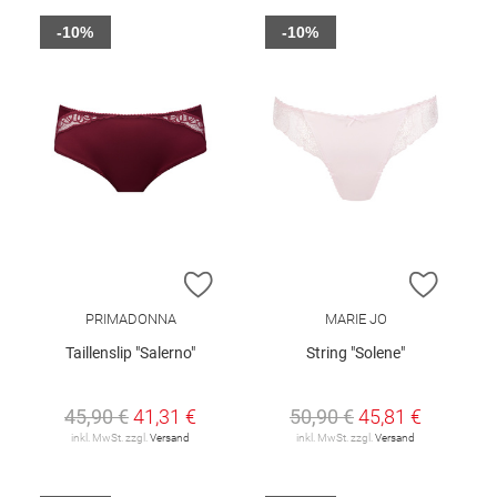
-10%
-10%
ZUR WUNSCHLISTE HINZUFÜGEN
ZUR W
PRIMADONNA
MARIE JO
Taillenslip "Salerno"
String "Solene"
45,90 €
41,31 €
50,90 €
45,81 €
inkl. MwSt. zzgl.
Versand
inkl. MwSt. zzgl.
Versand