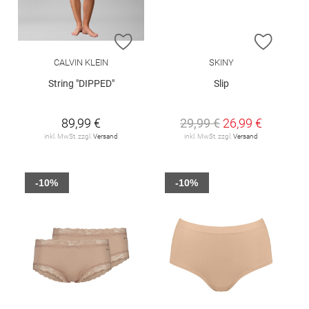
ZUR WUNSCHLISTE HINZUFÜGEN
ZUR W
CALVIN KLEIN
SKINY
String "DIPPED"
Slip
89,99 €
29,99 €
26,99 €
inkl. MwSt. zzgl.
Versand
inkl. MwSt. zzgl.
Versand
-10%
-10%