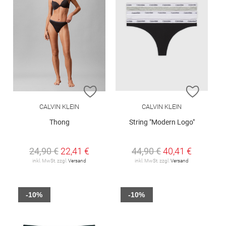
ZUR WUNSCHLISTE HINZUFÜGEN
ZUR W
CALVIN KLEIN
CALVIN KLEIN
Thong
String "Modern Logo"
24,90 €
22,41 €
44,90 €
40,41 €
inkl. MwSt. zzgl.
Versand
inkl. MwSt. zzgl.
Versand
-10%
-10%