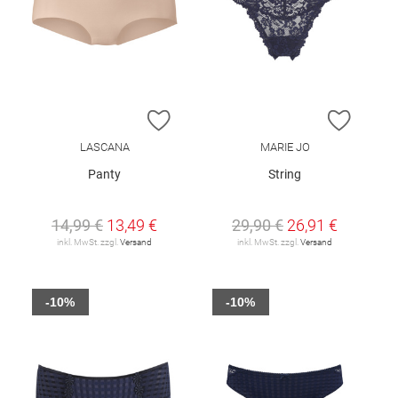
ZUR WUNSCHLISTE HINZUFÜGEN
ZUR W
LASCANA
MARIE JO
Panty
String
14,99 €
13,49 €
29,90 €
26,91 €
inkl. MwSt. zzgl.
Versand
inkl. MwSt. zzgl.
Versand
-10%
-10%