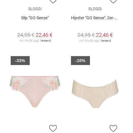
SLOGGI
SLOGGI
Slip "GO Sense"
Hipster "GO Sense", 2er-Pack
24,95 €
22,46 €
24,95 €
22,46 €
inkl. MwSt. zzgl.
Versand
inkl. MwSt. zzgl.
Versand
-33%
-10%
ZUR WUNSCHLISTE HINZUFÜGEN
ZUR W