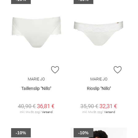
ZUR WUNSCHLISTE HINZUFÜGEN
ZUR W
MARIE JO
MARIE JO
Taillenslip "Nillo"
Rioslip "Nillo"
40,90 €
36,81 €
35,90 €
32,31 €
inkl. MwSt. zzgl.
Versand
inkl. MwSt. zzgl.
Versand
-10%
-10%