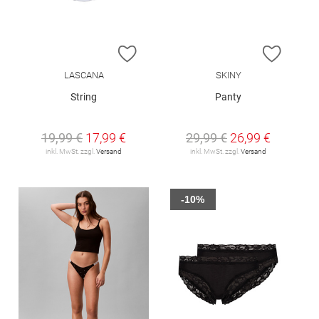
ZUR WUNSCHLISTE HINZUFÜGEN
ZUR W
LASCANA
SKINY
String
Panty
19,99 €
17,99 €
29,99 €
26,99 €
inkl. MwSt. zzgl.
Versand
inkl. MwSt. zzgl.
Versand
-10%