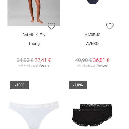
ZUR WUNSCHLISTE HINZUFÜGEN
ZUR W
CALVIN KLEIN
MARIE JO
Thong
AVERO
24,90 €
22,41 €
40,90 €
36,81 €
inkl. MwSt. zzgl.
Versand
inkl. MwSt. zzgl.
Versand
-10%
-10%