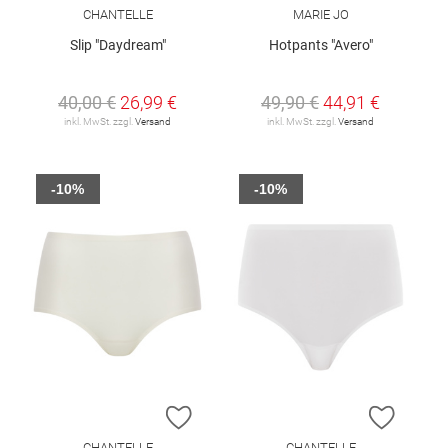
CHANTELLE
MARIE JO
Slip "Daydream"
Hotpants "Avero"
40,00 €
26,99 €
49,90 €
44,91 €
inkl. MwSt. zzgl.
Versand
inkl. MwSt. zzgl.
Versand
-10%
-10%
ZUR WUNSCHLISTE HINZUFÜGEN
ZUR W
CHANTELLE
CHANTELLE