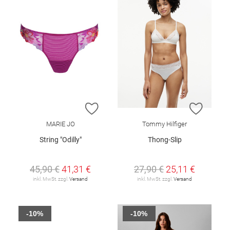
ZUR WUNSCHLISTE HINZUFÜGEN
ZUR W
MARIE JO
Tommy Hilfiger
String "Odilly"
Thong-Slip
45,90 €
41,31 €
27,90 €
25,11 €
inkl. MwSt. zzgl.
Versand
inkl. MwSt. zzgl.
Versand
-10%
-10%