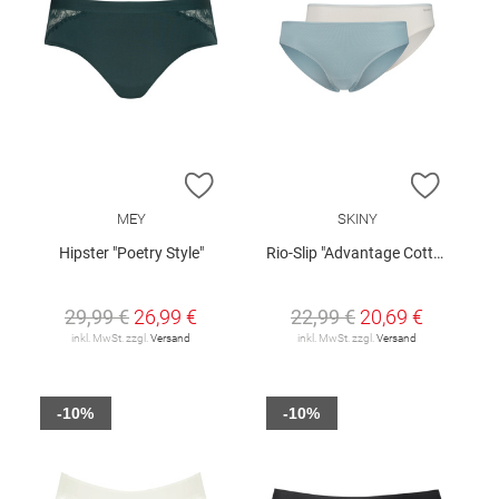
ZUR WUNSCHLISTE HINZUFÜGEN
ZUR W
MEY
SKINY
Hipster "Poetry Style"
Rio-Slip "Advantage Cotton Stretch", 2er-Pack
29,99 €
26,99 €
22,99 €
20,69 €
inkl. MwSt. zzgl.
Versand
inkl. MwSt. zzgl.
Versand
-10%
-10%