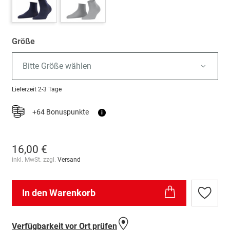
Größe
Bitte Größe wählen
Lieferzeit
2-3 Tage
+64 Bonuspunkte
i
16,00 €
inkl. MwSt. zzgl.
Versand
In den Warenkorb
Zur
Wunschl
hinzufü
Verfügbarkeit vor Ort prüfen