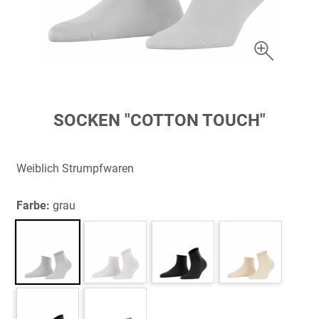
Zum
SOCKEN "COTTON TOUCH"
Anfang
der
Bildergalerie
Weiblich Strumpfwaren
springen
Farbe:
grau