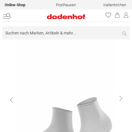
Online-Shop
Posthausen
Kaltenkirchen
Su
Zum
Ende
der
Bildergalerie
springen