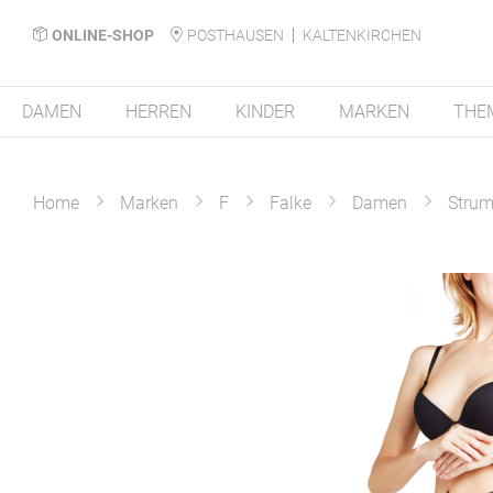
ONLINE-SHOP
POSTHAUSEN
KALTENKIRCHEN
DAMEN
HERREN
KINDER
MARKEN
THE
Home
Marken
F
Falke
Damen
Strum
Zum
Ende
der
Bildergalerie
springen