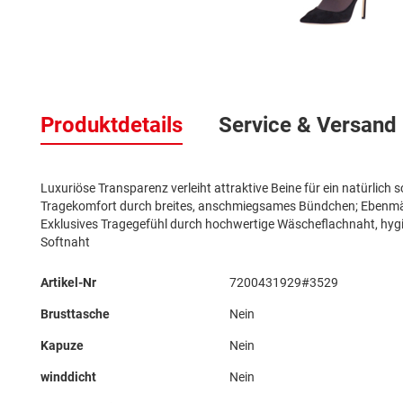
Zum
Anfang
der
Bildergalerie
Produktdetails
Service & Versand
springen
Luxuriöse Transparenz verleiht attraktive Beine für ein natürlic
Tragekomfort durch breites, anschmiegsames Bündchen; Ebenmäßi
Exklusives Tragegefühl durch hochwertige Wäscheflachnaht, hygie
Softnaht
Mehr
Artikel-Nr
7200431929#3529
Informationen
Brusttasche
Nein
Kapuze
Nein
winddicht
Nein