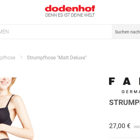
DENN ES IST DEINE WELT
MEN
pfhose
Strumpfhose "Matt Deluxe"
STRUMP
27,00 €
ink