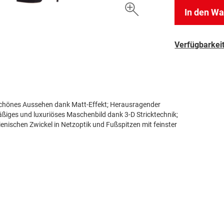
In den W
Verfügbarkeit
h schönes Aussehen dank Matt-Effekt; Herausragender
ges und luxuriöses Maschenbild dank 3-D Stricktechnik;
nischen Zwickel in Netzoptik und Fußspitzen mit feinster