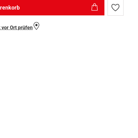
arenkorb
Zur
Wunschlist
hinzufügen
 vor Ort prüfen