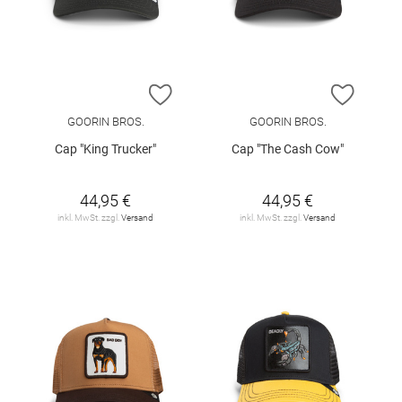
ZUR WUNSCHLISTE HINZUFÜGEN
ZUR W
GOORIN BROS.
GOORIN BROS.
Cap "King Trucker"
Cap "The Cash Cow"
44,95 €
44,95 €
inkl. MwSt. zzgl.
Versand
inkl. MwSt. zzgl.
Versand