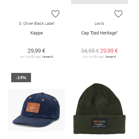
ZUR WUNSCHLISTE HINZUFÜGEN
ZUR W
S. Oliver Black Label
Levi's
Kappe
Cap "Dad Heritage"
29,99 €
34,95 €
29,99 €
inkl. MwSt. zzgl.
Versand
inkl. MwSt. zzgl.
Versand
-14%