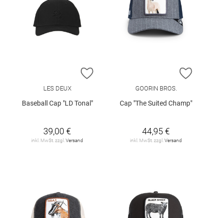
ZUR WUNSCHLISTE HINZUFÜGEN
ZUR W
LES DEUX
GOORIN BROS.
Baseball Cap "LD Tonal"
Cap "The Suited Champ"
39,00 €
44,95 €
inkl. MwSt. zzgl.
Versand
inkl. MwSt. zzgl.
Versand