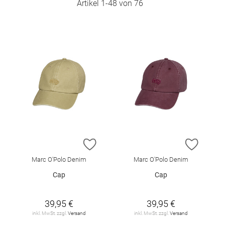
Artikel
1
-
48
von
76
ZUR WUNSCHLISTE HINZUFÜGEN
ZUR W
Marc O'Polo Denim
Marc O'Polo Denim
Cap
Cap
39,95 €
39,95 €
inkl. MwSt. zzgl.
Versand
inkl. MwSt. zzgl.
Versand