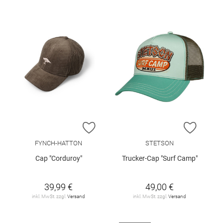
ZUR WUNSCHLISTE HINZUFÜGEN
ZUR W
FYNCH-HATTON
STETSON
Cap "Corduroy"
Trucker-Cap "Surf Camp"
39,99 €
49,00 €
inkl. MwSt. zzgl.
Versand
inkl. MwSt. zzgl.
Versand