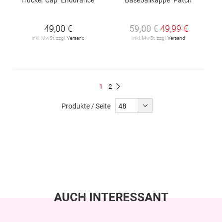
49,00 €
59,00 €
49,99 €
inkl. MwSt. zzgl.
Versand
inkl. MwSt. zzgl.
Versand
Seite
Du
Seite
1
2
Seite
Weiter
liest
Produkte / Seite
gerade
Seite
AUCH INTERESSANT