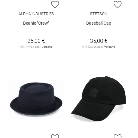
ZUR WUNSCHLISTE HINZUFÜGEN
ZUR W
ALPHA INDUSTRIES
STETSON
Beanie "Crew"
Baseball Cap
25,00 €
35,00 €
inkl. MwSt. zzgl.
Versand
inkl. MwSt. zzgl.
Versand
ZUR WUNSCHLISTE HINZUFÜGEN
ZUR W