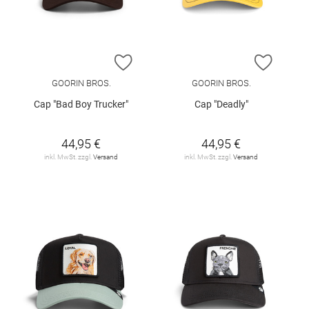
ZUR WUNSCHLISTE HINZUFÜGEN
ZUR W
GOORIN BROS.
GOORIN BROS.
Cap "Bad Boy Trucker"
Cap "Deadly"
44,95 €
44,95 €
inkl. MwSt. zzgl.
Versand
inkl. MwSt. zzgl.
Versand