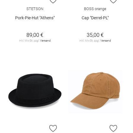
STETSON
BOSS orange
Pork-Pie-Hut "Athens"
Cap "Derrel-PL"
89,00 €
35,00 €
inkl. MwSt. zzgl.
Versand
inkl. MwSt. zzgl.
Versand
ZUR WUNSCHLISTE HINZUFÜGEN
ZUR W