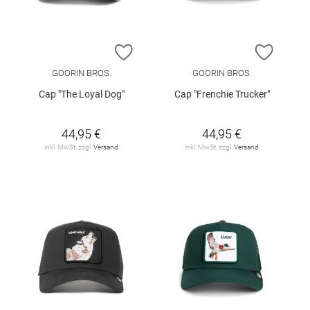
ZUR WUNSCHLISTE HINZUFÜGEN
ZUR W
GOORIN BROS.
GOORIN BROS.
Cap "The Loyal Dog"
Cap "Frenchie Trucker"
44,95 €
44,95 €
inkl. MwSt. zzgl.
Versand
inkl. MwSt. zzgl.
Versand