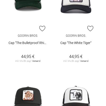
ZUR WUNSCHLISTE HINZUFÜGEN
ZUR W
GOORIN BROS.
GOORIN BROS.
Cap "The Bulletproof Rhino"
Cap "The White Tiger"
44,95 €
44,95 €
inkl. MwSt. zzgl.
Versand
inkl. MwSt. zzgl.
Versand