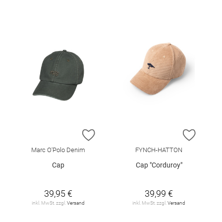
ZUR WUNSCHLISTE HINZUFÜGEN
ZUR W
Marc O'Polo Denim
FYNCH-HATTON
Cap
Cap "Corduroy"
39,95 €
39,99 €
inkl. MwSt. zzgl.
Versand
inkl. MwSt. zzgl.
Versand