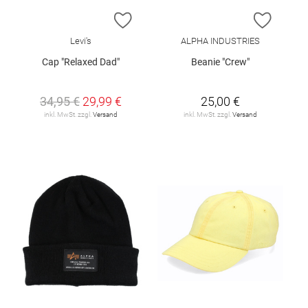
ZUR WUNSCHLISTE HINZUFÜGEN
ZUR W
Levi's
ALPHA INDUSTRIES
Cap "Relaxed Dad"
Beanie "Crew"
34,95 €
29,99 €
25,00 €
inkl. MwSt. zzgl.
Versand
inkl. MwSt. zzgl.
Versand