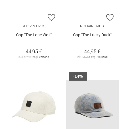
ZUR WUNSCHLISTE HINZUFÜGEN
ZUR W
GOORIN BROS.
GOORIN BROS.
Cap "The Lone Wolf"
Cap "The Lucky Duck"
44,95 €
44,95 €
inkl. MwSt. zzgl.
Versand
inkl. MwSt. zzgl.
Versand
-14%