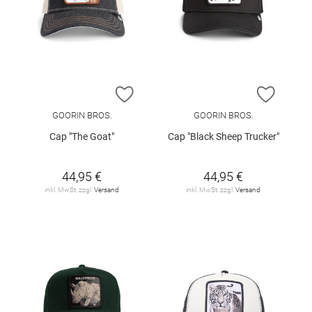
ZUR WUNSCHLISTE HINZUFÜGEN
ZUR W
GOORIN BROS.
GOORIN BROS.
Cap "The Goat"
Cap "Black Sheep Trucker"
44,95 €
44,95 €
inkl. MwSt. zzgl.
Versand
inkl. MwSt. zzgl.
Versand