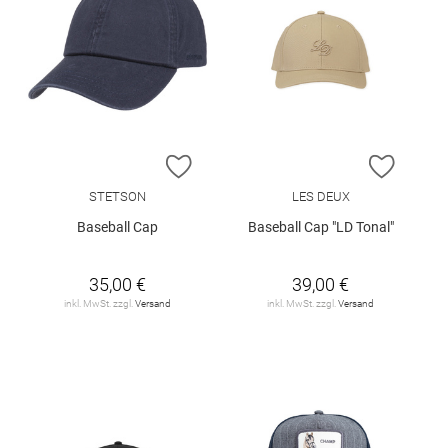
ZUR WUNSCHLISTE HINZUFÜGEN
ZUR W
STETSON
LES DEUX
Baseball Cap
Baseball Cap "LD Tonal"
35,00 €
39,00 €
inkl. MwSt. zzgl.
Versand
inkl. MwSt. zzgl.
Versand