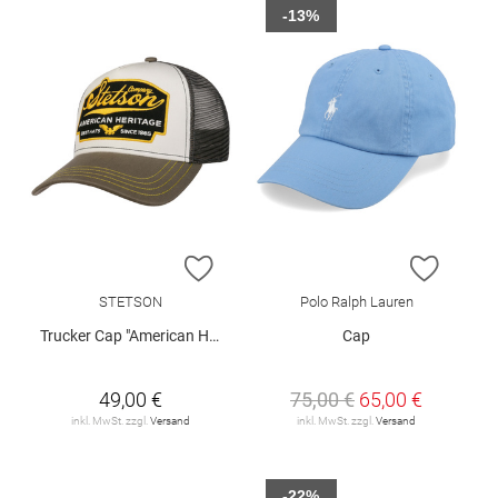
-13%
ZUR WUNSCHLISTE HINZUFÜGEN
ZUR W
STETSON
Polo Ralph Lauren
Trucker Cap "American Heritage"
Cap
49,00 €
75,00 €
65,00 €
inkl. MwSt. zzgl.
Versand
inkl. MwSt. zzgl.
Versand
-22%