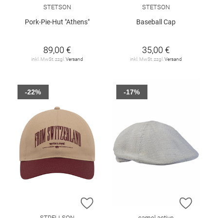
STETSON
STETSON
Pork-Pie-Hut "Athens"
Baseball Cap
89,00 €
35,00 €
inkl. MwSt. zzgl.
Versand
inkl. MwSt. zzgl.
Versand
-22%
-17%
ZUR WUNSCHLISTE HINZUFÜGEN
ZUR W
STRELLSON
camel active