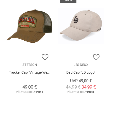
ZUR WUNSCHLISTE HINZUFÜGEN
ZUR W
STETSON
LES DEUX
Trucker Cap "Vintage Western"
Dad Cap "LD Logo"
UVP
49,00 €
49,00 €
44,99 €
34,99 €
inkl. MwSt. zzgl.
Versand
inkl. MwSt. zzgl.
Versand