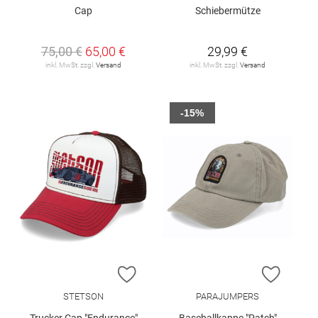
Cap
Schiebermütze
75,00 €
65,00 €
29,99 €
inkl. MwSt. zzgl.
Versand
inkl. MwSt. zzgl.
Versand
-15%
ZUR WUNSCHLISTE HINZUFÜGEN
ZUR W
STETSON
PARAJUMPERS
Trucker Cap "Endurance"
Baseballkappe "Patch"