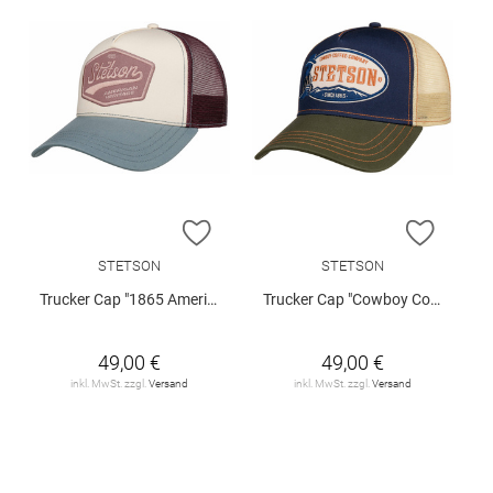
ZUR WUNSCHLISTE HINZUFÜGEN
ZUR W
STETSON
STETSON
Trucker Cap "1865 American Heritage "
Trucker Cap "Cowboy Coffee Company"
49,00 €
49,00 €
inkl. MwSt. zzgl.
Versand
inkl. MwSt. zzgl.
Versand