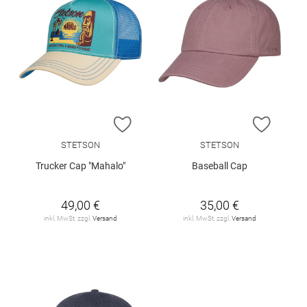
ZUR WUNSCHLISTE HINZUFÜGEN
ZUR W
STETSON
STETSON
Trucker Cap "Mahalo"
Baseball Cap
49,00 €
35,00 €
inkl. MwSt. zzgl.
Versand
inkl. MwSt. zzgl.
Versand