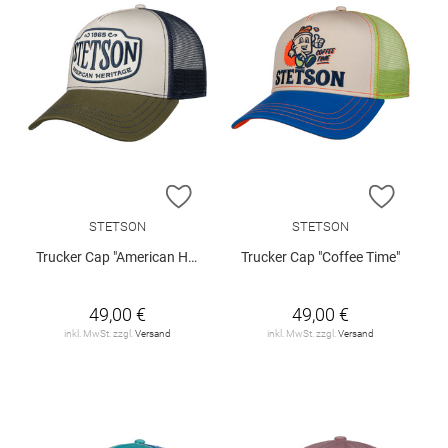
ZUR WUNSCHLISTE HINZUFÜGEN
ZUR W
STETSON
STETSON
Trucker Cap "American Heritage 1865"
Trucker Cap "Coffee Time"
49,00 €
49,00 €
inkl. MwSt. zzgl.
Versand
inkl. MwSt. zzgl.
Versand