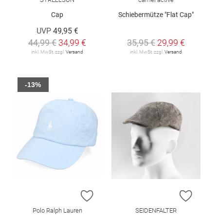
Cap
Schiebermütze "Flat Cap"
UVP
49,95 €
44,99 €
34,99 €
35,95 €
29,99 €
inkl. MwSt. zzgl.
Versand
inkl. MwSt. zzgl.
Versand
-13%
ZUR WUNSCHLISTE HINZUFÜGEN
ZUR W
Polo Ralph Lauren
SEIDENFALTER