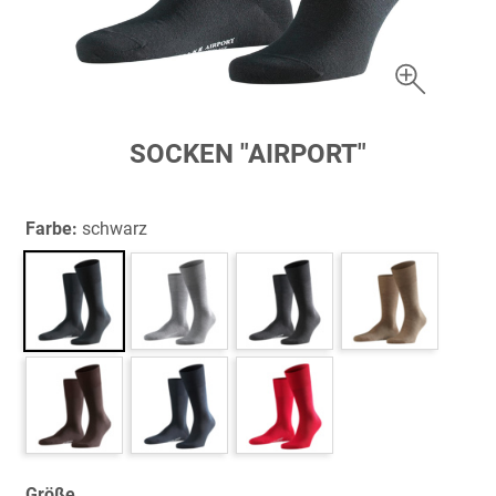
Zum
SOCKEN "AIRPORT"
Anfang
der
Bildergalerie
Farbe:
schwarz
springen
Größe