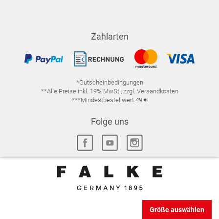
Zahlarten
*Gutscheinbedingungen
**Alle Preise inkl. 19% MwSt., zzgl. Versandkosten
***Mindestbestellwert 49 €
Folge uns
IMPRESSUM
FAQ
DATENSCHUTZ
DATENSCHUTZ-EINSTELLUNGEN
WIDERRUFSRECHT
Größe auswählen