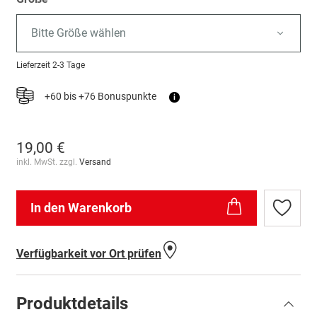
Bitte Größe wählen
Lieferzeit
2-3 Tage
+60 bis +76 Bonuspunkte
i
19,00 €
inkl. MwSt. zzgl.
Versand
In den Warenkorb
Zur
Wunschl
hinzufü
Verfügbarkeit vor Ort prüfen
Produktdetails