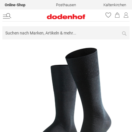
Online-Shop
Posthausen
Kaltenkirchen
Su
Zum
Ende
der
Bildergalerie
springen