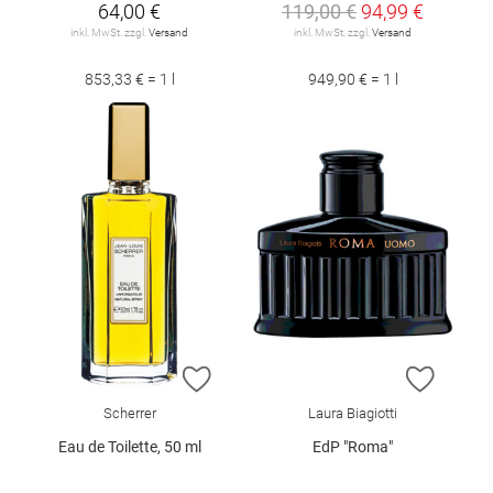
64,00 €
119,00 €
94,99 €
inkl. MwSt. zzgl.
Versand
inkl. MwSt. zzgl.
Versand
853,33 € = 1 l
949,90 € = 1 l
ZUR WUNSCHLISTE HINZUFÜGEN
ZUR W
Scherrer
Laura Biagiotti
Eau de Toilette, 50 ml
EdP "Roma"