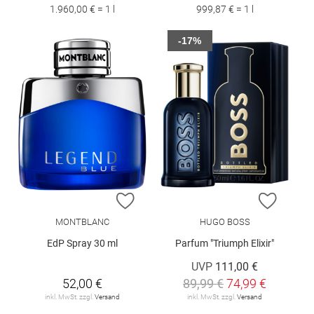
1.960,00 € = 1 l
999,87 € = 1 l
-17%
ZUR WUNSCHLISTE HINZUFÜGEN
ZUR W
MONTBLANC
HUGO BOSS
EdP Spray 30 ml
Parfum "Triumph Elixir"
UVP
111,00 €
52,00 €
89,99 €
74,99 €
inkl. MwSt. zzgl.
Versand
inkl. MwSt. zzgl.
Versand