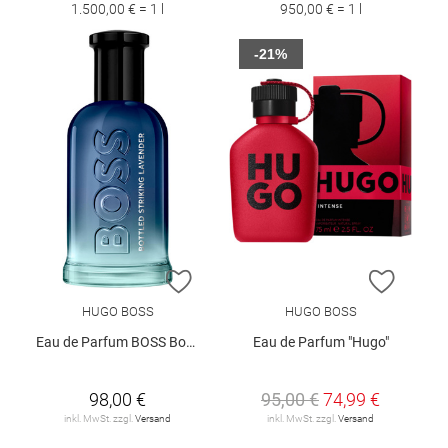
1.500,00 € = 1 l
950,00 € = 1 l
-21%
ZUR WUNSCHLISTE HINZUFÜGEN
ZUR W
HUGO BOSS
HUGO BOSS
Eau de Parfum BOSS Bottled Striking Lavender 50 ml
Eau de Parfum "Hugo"
98,00 €
95,00 €
74,99 €
inkl. MwSt. zzgl.
Versand
inkl. MwSt. zzgl.
Versand