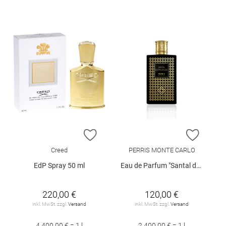
ZUR WUNSCHLISTE HINZUFÜGEN
ZUR W
Creed
PERRIS MONTE CARLO
EdP Spray 50 ml
Eau de Parfum "Santal du Pacificque", 50 ml
220,00 €
120,00 €
inkl. MwSt. zzgl.
Versand
inkl. MwSt. zzgl.
Versand
4.400,00 € = 1 l
2.400,00 € = 1 l