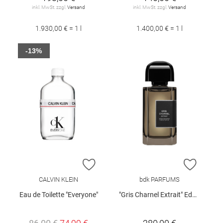
inkl. MwSt. zzgl.
Versand
inkl. MwSt. zzgl.
Versand
1.930,00 € = 1 l
1.400,00 € = 1 l
-13%
ZUR WUNSCHLISTE HINZUFÜGEN
ZUR W
CALVIN KLEIN
bdk PARFUMS
Eau de Toilette "Everyone"
"Gris Charnel Extrait" EdP Spray 100 ml