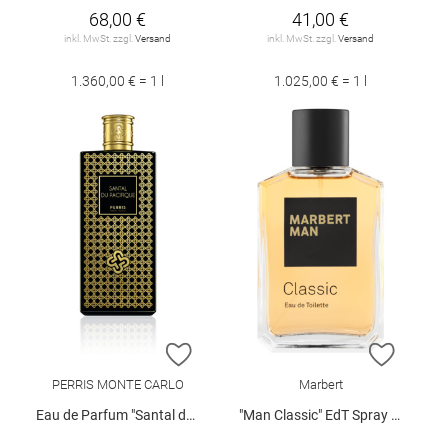
68,00 €
41,00 €
inkl. MwSt. zzgl.
Versand
inkl. MwSt. zzgl.
Versand
1.360,00 € = 1 l
1.025,00 € = 1 l
ZUR WUNSCHLISTE HINZUFÜGEN
ZUR W
PERRIS MONTE CARLO
Marbert
Eau de Parfum "Santal du Pacificque", 100 ml
"Man Classic" EdT Spray 100 ml