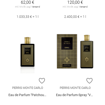
62,00 €
120,00 €
inkl. MwSt. zzgl.
Versand
inkl. MwSt. zzgl.
Versand
1.033,33 € = 1 l
2.400,00 € = 1 l
ZUR WUNSCHLISTE HINZUFÜGEN
ZUR W
PERRIS MONTE CARLO
PERRIS MONTE CARLO
Eau de Parfum "Patchouli Nosy Be", 50 ml
Eau de Parfum-Spray "Vanille de Tahiti", 100 ml