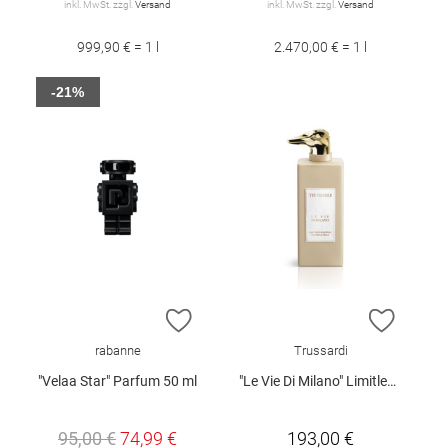
inkl. MwSt. zzgl.
Versand
inkl. MwSt. zzgl.
Versand
999,90 € = 1 l
2.470,00 € = 1 l
-21%
ZUR WUNSCHLISTE HINZUFÜGEN
ZUR W
rabanne
Trussardi
"Velaa Star" Parfum 50 ml
"Le Vie Di Milano" Limitless Shopping EdP Spray 100 ml
95,00 €
74,99 €
193,00 €