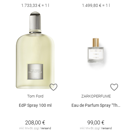
1.733,33 € = 1 l
1.499,80 € = 1 l
ZUR WUNSCHLISTE HINZUFÜGEN
ZUR W
Tom Ford
ZARKOPERFUME
EdP Spray 100 ml
Eau de Parfum Spray "The Muse", 50 ml
208,00 €
99,00 €
inkl. MwSt. zzgl.
Versand
inkl. MwSt. zzgl.
Versand