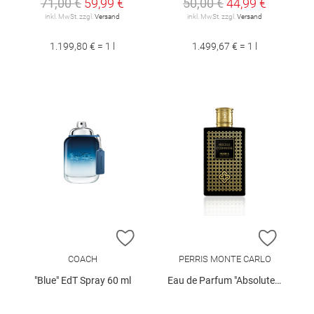
71,00 €
59,99 €
50,00 €
44,99 €
inkl. MwSt. zzgl.
Versand
inkl. MwSt. zzgl.
Versand
1.199,80 € = 1 l
1.499,67 € = 1 l
ZUR WUNSCHLISTE HINZUFÜGEN
ZUR W
COACH
PERRIS MONTE CARLO
"Blue" EdT Spray 60 ml
Eau de Parfum "Absolute d'Osmanthus", 50 ml