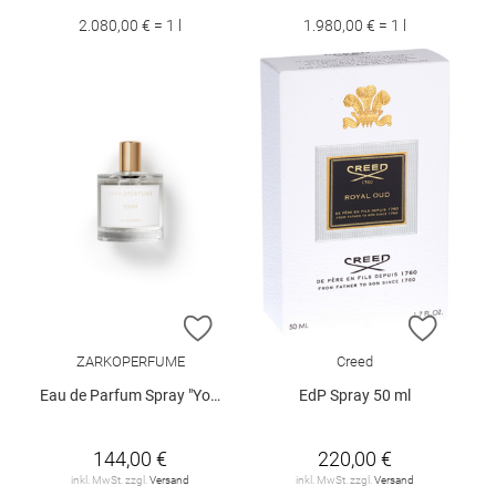
2.080,00 € = 1 l
1.980,00 € = 1 l
ZUR WUNSCHLISTE HINZUFÜGEN
ZUR W
ZARKOPERFUME
Creed
Eau de Parfum Spray "Youth", 100 ml
EdP Spray 50 ml
144,00 €
220,00 €
inkl. MwSt. zzgl.
Versand
inkl. MwSt. zzgl.
Versand