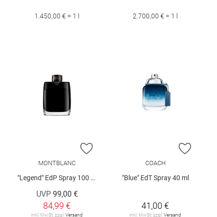
1.450,00 € = 1 l
2.700,00 € = 1 l
ZUR WUNSCHLISTE HINZUFÜGEN
ZUR W
MONTBLANC
COACH
"Legend" EdP Spray 100 ml
"Blue" EdT Spray 40 ml
UVP
99,00 €
84,99 €
41,00 €
inkl. MwSt. zzgl.
Versand
inkl. MwSt. zzgl.
Versand