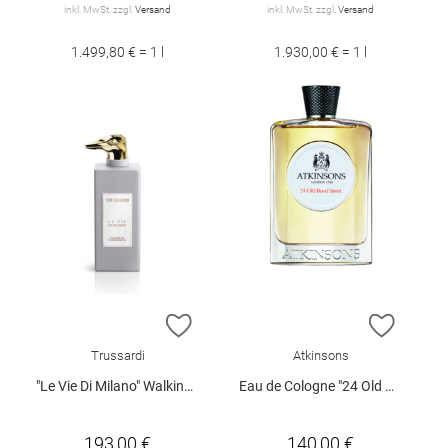
inkl. MwSt. zzgl.
Versand
inkl. MwSt. zzgl.
Versand
1.499,80 € = 1 l
1.930,00 € = 1 l
ZUR WUNSCHLISTE HINZUFÜGEN
ZUR W
Trussardi
Atkinsons
"Le Vie Di Milano" Walking in Porta Venezia EdP Spray 100 ml
Eau de Cologne "24 Old Bond Street", 100 ml
193,00 €
140,00 €