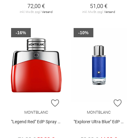
72,00 €
51,00 €
inkl. MwSt. zzgl.
Versand
inkl. MwSt. zzgl.
Versand
-16%
-10%
ZUR WUNSCHLISTE HINZUFÜGEN
ZUR W
MONTBLANC
MONTBLANC
"Legend Red" EdP Spray 50 ml
"Explorer Ultra Blue" EdP Spray 30 ml