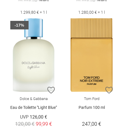
inkl. MwSt. zzgl.
Versand
inkl. MwSt. zzgl.
Versand
1.299,80 € = 1 l
1.280,00 € = 1 l
-17%
ZUR WUNSCHLISTE HINZUFÜGEN
ZUR W
Dolce & Gabbana
Tom Ford
Eau de Toilette "Light Blue"
Parfum 100 ml
UVP
126,00 €
120,00 €
99,99 €
247,00 €