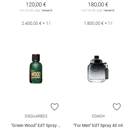
120,00 €
180,00 €
inkl. MwSt. zzgl.
Versand
inkl. MwSt. zzgl.
Versand
2.400,00 € = 1 l
1.800,00 € = 1 l
ZUR WUNSCHLISTE HINZUFÜGEN
ZUR W
DSQUARED2
COACH
"Green Wood" EdT Spray 50 ml
"For Men" EdT Spray 40 ml