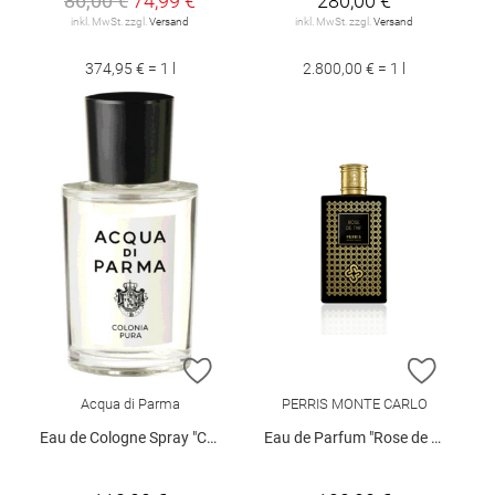
86,00 €
74,99 €
280,00 €
inkl. MwSt. zzgl.
Versand
inkl. MwSt. zzgl.
Versand
374,95 € = 1 l
2.800,00 € = 1 l
ZUR WUNSCHLISTE HINZUFÜGEN
ZUR W
Acqua di Parma
PERRIS MONTE CARLO
Eau de Cologne Spray "Colonia Pura", 50 ml
Eau de Parfum "Rose de Taif", 50 ml