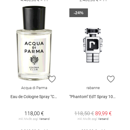
-24%
ZUR WUNSCHLISTE HINZUFÜGEN
ZUR W
Acqua di Parma
rabanne
Eau de Cologne Spray "Colonia C.L.U.B.", 50 ml
"Phantom" EdT Spray 100 ml
118,00 €
118,50 €
89,99 €
inkl. MwSt. zzgl.
Versand
inkl. MwSt. zzgl.
Versand