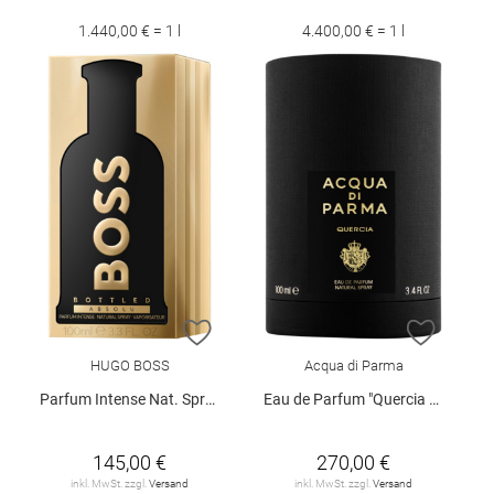
1.440,00 € = 1 l
4.400,00 € = 1 l
ZUR WUNSCHLISTE HINZUFÜGEN
ZUR W
HUGO BOSS
Acqua di Parma
Parfum Intense Nat. Spray 100 ml
Eau de Parfum "Quercia Oud", 100 ml
145,00 €
270,00 €
inkl. MwSt. zzgl.
Versand
inkl. MwSt. zzgl.
Versand