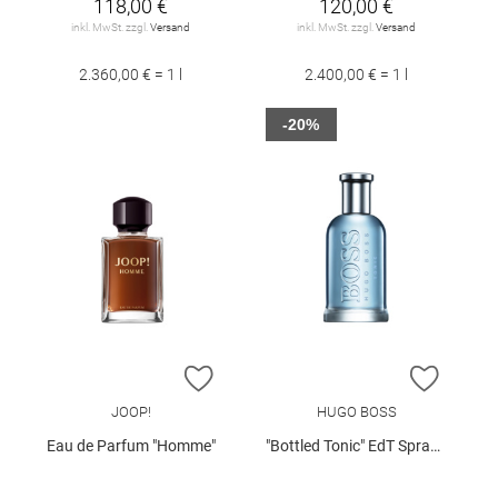
118,00 €
120,00 €
inkl. MwSt. zzgl.
Versand
inkl. MwSt. zzgl.
Versand
2.360,00 € = 1 l
2.400,00 € = 1 l
-20%
ZUR WUNSCHLISTE HINZUFÜGEN
ZUR W
JOOP!
HUGO BOSS
Eau de Parfum "Homme"
"Bottled Tonic" EdT Spray 100 ml