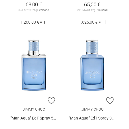
63,00 €
65,00 €
inkl. MwSt. zzgl.
Versand
inkl. MwSt. zzgl.
Versand
1.260,00 € = 1 l
1.625,00 € = 1 l
ZUR WUNSCHLISTE HINZUFÜGEN
ZUR W
JIMMY CHOO
JIMMY CHOO
"Man Aqua" EdT Spray 50 ml
"Man Aqua" EdT Spray 30 ml