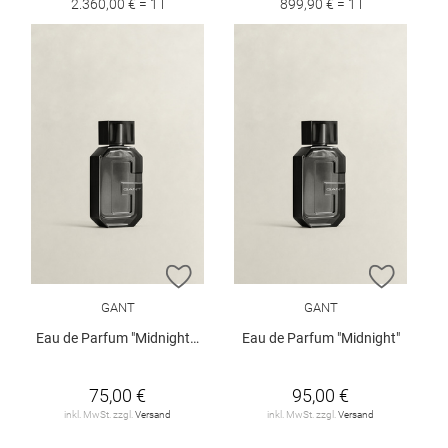
2.360,00 € = 1 l
899,90 € = 1 l
ZUR WUNSCHLISTE HINZUFÜGEN
ZUR W
GANT
GANT
Eau de Parfum "Midnight", 50 ml
Eau de Parfum "Midnight"
75,00 €
95,00 €
inkl. MwSt. zzgl.
Versand
inkl. MwSt. zzgl.
Versand