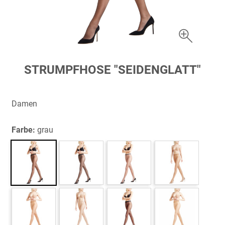
Zum
STRUMPFHOSE "SEIDENGLATT"
Anfang
der
Bildergalerie
Damen
springen
Farbe:
grau