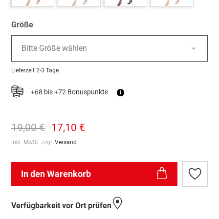
Größe
Bitte Größe wählen
Lieferzeit
2-3 Tage
+68 bis +72 Bonuspunkte
i
19,00 €
17,10 €
inkl. MwSt. zzgl.
Versand
In den Warenkorb
Zur
Wunschl
hinzufü
Verfügbarkeit vor Ort prüfen