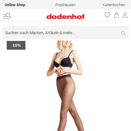
Online-Shop
Posthausen
Kaltenkirchen
Su
Zum
-10%
Ende
der
Bildergalerie
springen