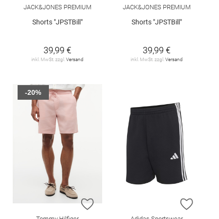
JACK&JONES PREMIUM
JACK&JONES PREMIUM
Shorts "JPSTBill"
Shorts "JPSTBill"
39,99 €
39,99 €
inkl. MwSt. zzgl.
Versand
inkl. MwSt. zzgl.
Versand
-20%
ZUR WUNSCHLISTE HINZUFÜGEN
ZUR W
Tommy Hilfiger
Adidas Sportswear