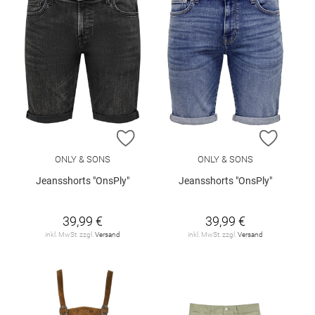
ZUR WUNSCHLISTE HINZUFÜGEN
ZUR W
ONLY & SONS
ONLY & SONS
Jeansshorts "OnsPly"
Jeansshorts "OnsPly"
39,99 €
39,99 €
inkl. MwSt. zzgl.
Versand
inkl. MwSt. zzgl.
Versand