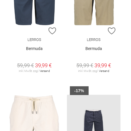
ZUR WUNSCHLISTE HINZUFÜGEN
ZUR W
LERROS
LERROS
Bermuda
Bermuda
59,99 €
39,99 €
59,99 €
39,99 €
inkl. MwSt. zzgl.
Versand
inkl. MwSt. zzgl.
Versand
-17%