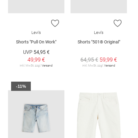
ZUR WUNSCHLISTE HINZUFÜGEN
ZUR W
Levi's
Levi's
Shorts "Pull On Work"
Shorts "501® Original"
UVP
54,95 €
49,99 €
64,95 €
59,99 €
inkl. MwSt. zzgl.
Versand
inkl. MwSt. zzgl.
Versand
-11%