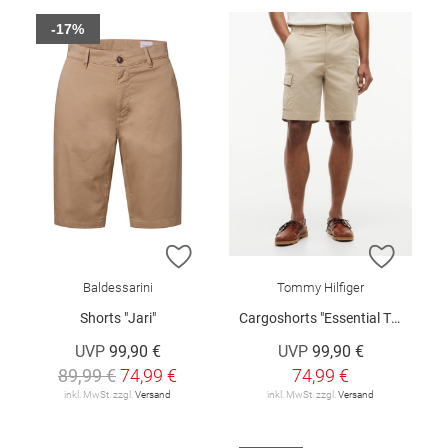
-17%
ZUR WUNSCHLISTE HINZUFÜGEN
ZUR W
Baldessarini
Tommy Hilfiger
Shorts "Jari"
Cargoshorts "Essential Twill"
UVP
99,90 €
UVP
99,90 €
89,99 €
74,99 €
74,99 €
inkl. MwSt. zzgl.
Versand
inkl. MwSt. zzgl.
Versand