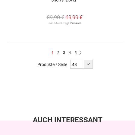
89,90 €
69,99 €
inkl. MwSt. zzgl.
Versand
Seite
Du
Seite
Seite
Seite
Seite
1
2
3
4
5
Seite
Weiter
liest
Produkte / Seite
gerade
Seite
AUCH INTERESSANT