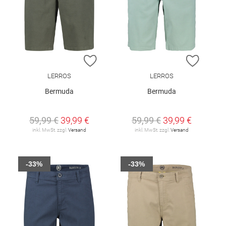
ZUR WUNSCHLISTE HINZUFÜGEN
ZUR W
LERROS
LERROS
Bermuda
Bermuda
59,99 €
39,99 €
59,99 €
39,99 €
inkl. MwSt. zzgl.
Versand
inkl. MwSt. zzgl.
Versand
-33%
-33%