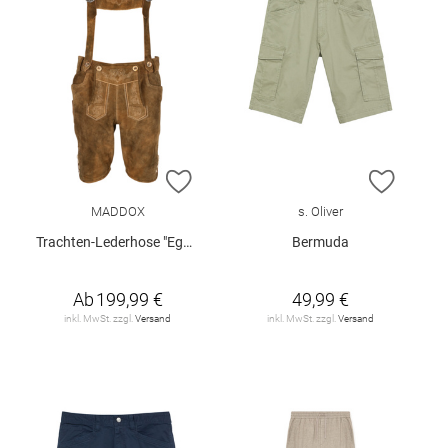
ZUR WUNSCHLISTE HINZUFÜGEN
ZUR W
MADDOX
s. Oliver
Trachten-Lederhose "Egbert"
Bermuda
Ab
199,99 €
49,99 €
inkl. MwSt. zzgl.
Versand
inkl. MwSt. zzgl.
Versand