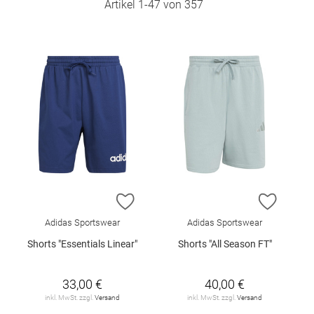
Artikel
1
-
47
von
357
ZUR WUNSCHLISTE HINZUFÜGEN
ZUR W
Adidas Sportswear
Adidas Sportswear
Shorts "Essentials Linear"
Shorts "All Season FT"
33,00 €
40,00 €
inkl. MwSt. zzgl.
Versand
inkl. MwSt. zzgl.
Versand