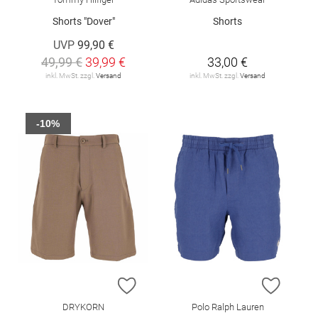
Shorts "Dover"
Shorts
UVP
99,90 €
49,99 €
39,99 €
33,00 €
inkl. MwSt. zzgl.
Versand
inkl. MwSt. zzgl.
Versand
-10%
ZUR WUNSCHLISTE HINZUFÜGEN
ZUR W
DRYKORN
Polo Ralph Lauren