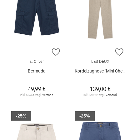
ZUR WUNSCHLISTE HINZUFÜGEN
ZUR W
s. Oliver
LES DEUX
Bermuda
Kordelzughose "Mini Check"
49,99 €
139,00 €
inkl. MwSt. zzgl.
Versand
inkl. MwSt. zzgl.
Versand
-25%
-25%