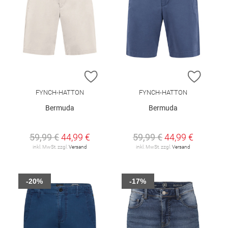
ZUR WUNSCHLISTE HINZUFÜGEN
ZUR W
FYNCH-HATTON
FYNCH-HATTON
Bermuda
Bermuda
59,99 €
44,99 €
59,99 €
44,99 €
inkl. MwSt. zzgl.
Versand
inkl. MwSt. zzgl.
Versand
-20%
-17%