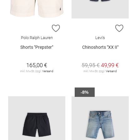
ZUR WUNSCHLISTE HINZUFÜGEN
ZUR W
Polo Ralph Lauren
Levi's
Shorts "Prepster"
Chinoshorts "XX II"
165,00 €
59,95 €
49,99 €
inkl. MwSt. zzgl.
Versand
inkl. MwSt. zzgl.
Versand
-8%