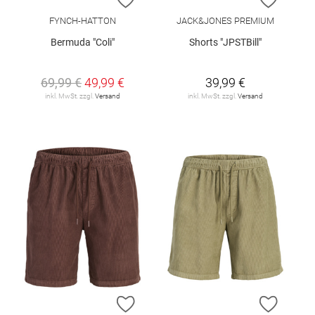
FYNCH-HATTON
JACK&JONES PREMIUM
Bermuda "Coli"
Shorts "JPSTBill"
69,99 €
49,99 €
39,99 €
inkl. MwSt. zzgl.
Versand
inkl. MwSt. zzgl.
Versand
ZUR WUNSCHLISTE HINZUFÜGEN
ZUR W