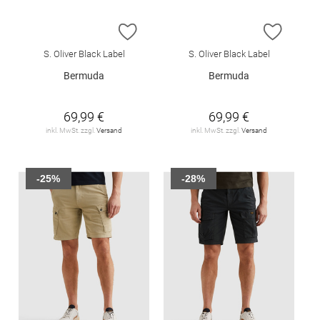
ZUR WUNSCHLISTE HINZUFÜGEN
ZUR W
S. Oliver Black Label
S. Oliver Black Label
Bermuda
Bermuda
69,99 €
69,99 €
inkl. MwSt. zzgl.
Versand
inkl. MwSt. zzgl.
Versand
-25%
-28%