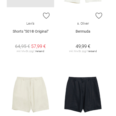
ZUR WUNSCHLISTE HINZUFÜGEN
ZUR W
Levi's
s. Oliver
Shorts "501® Original"
Bermuda
64,95 €
57,99 €
49,99 €
inkl. MwSt. zzgl.
Versand
inkl. MwSt. zzgl.
Versand