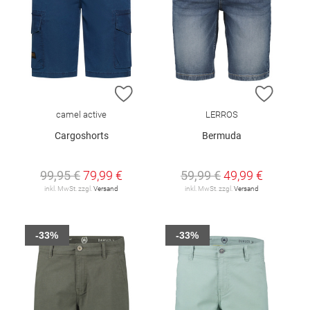
ZUR WUNSCHLISTE HINZUFÜGEN
ZUR W
camel active
LERROS
Cargoshorts
Bermuda
99,95 €
79,99 €
59,99 €
49,99 €
inkl. MwSt. zzgl.
Versand
inkl. MwSt. zzgl.
Versand
-33%
-33%