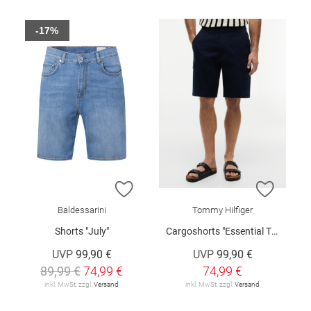
-17%
ZUR WUNSCHLISTE HINZUFÜGEN
ZUR W
Baldessarini
Tommy Hilfiger
Shorts "July"
Cargoshorts "Essential Twill"
UVP
99,90 €
UVP
99,90 €
89,99 €
74,99 €
74,99 €
inkl. MwSt. zzgl.
Versand
inkl. MwSt. zzgl.
Versand