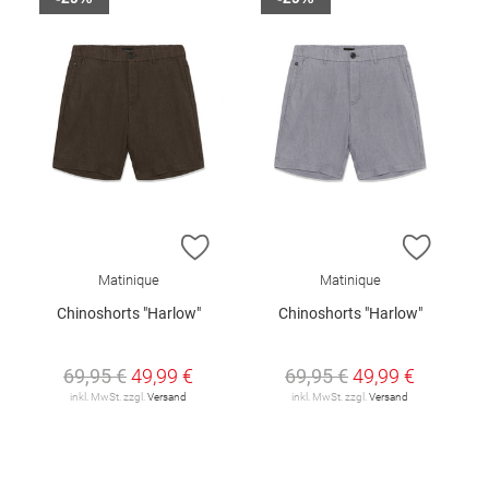
ZUR WUNSCHLISTE HINZUFÜGEN
ZUR W
Matinique
Matinique
Chinoshorts "Harlow"
Chinoshorts "Harlow"
69,95 €
49,99 €
69,95 €
49,99 €
inkl. MwSt. zzgl.
Versand
inkl. MwSt. zzgl.
Versand