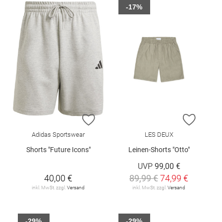
-17%
ZUR WUNSCHLISTE HINZUFÜGEN
ZUR W
Adidas Sportswear
LES DEUX
Shorts "Future Icons"
Leinen-Shorts "Otto"
UVP
99,00 €
40,00 €
89,99 €
74,99 €
inkl. MwSt. zzgl.
Versand
inkl. MwSt. zzgl.
Versand
-29%
-29%