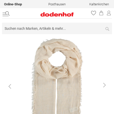
Online-Shop
Posthausen
Kaltenkirchen
Su
Zum
Ende
der
Bildergalerie
springen