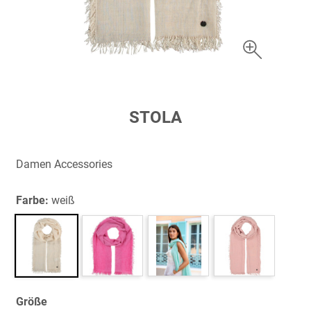
Zum
STOLA
Anfang
der
Bildergalerie
Damen Accessories
springen
Farbe:
weiß
Größe