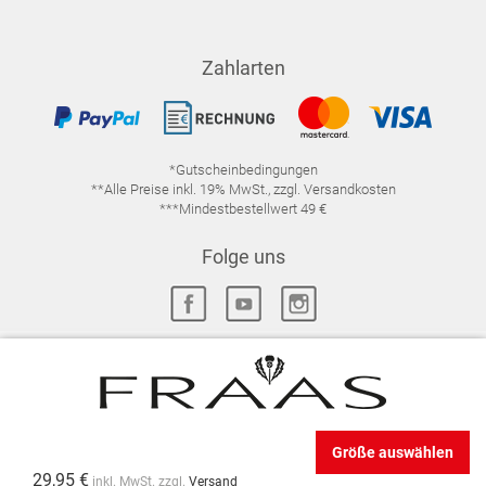
Zahlarten
*Gutscheinbedingungen
**Alle Preise inkl. 19% MwSt., zzgl. Versandkosten
***Mindestbestellwert 49 €
Folge uns
IMPRESSUM
FAQ
DATENSCHUTZ
DATENSCHUTZ-EINSTELLUNGEN
WIDERRUFSRECHT
Größe auswählen
VERTRAG WIDERRUFEN
AGB
29,95 €
inkl. MwSt. zzgl.
Versand