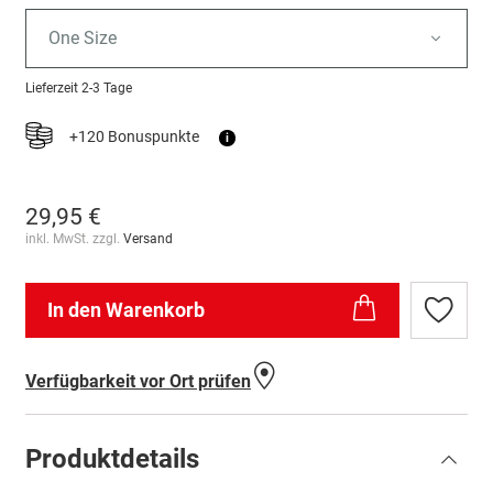
One Size
Lieferzeit
2-3 Tage
+120 Bonuspunkte
i
29,95 €
inkl. MwSt. zzgl.
Versand
In den Warenkorb
Zur
Wunschl
hinzufü
Verfügbarkeit vor Ort prüfen
Produktdetails