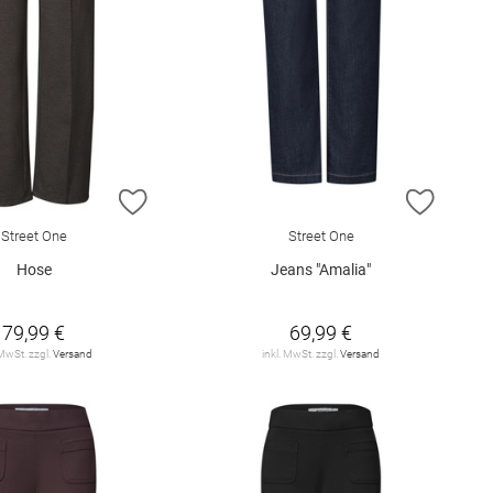
E HINZUFÜGEN
ZUR WUNSCHLISTE HINZUFÜGEN
ZUR W
Street One
Street One
Hose
Jeans "Amalia"
79,99 €
69,99 €
 MwSt. zzgl.
Versand
inkl. MwSt. zzgl.
Versand