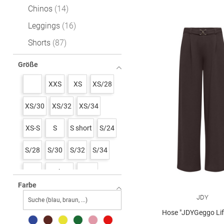
Chinos
14
Leggings
16
Shorts
87
Größe
XXS
XS
XS/28
XS/30
XS/32
XS/34
XS-S
S
S short
S/24
S/28
S/30
S/32
S/34
M
M short
M/26
Farbe
M/28
M/30
M/32
M/34
JDY
Hose "JDYGeggo Life
L
L/26
L/28
L/30