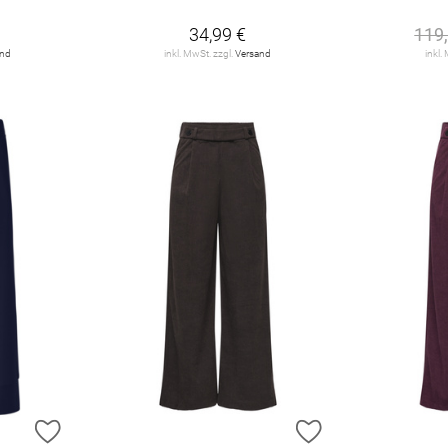
34,99 €
119
and
inkl. MwSt. zzgl.
Versand
inkl.
ZUR WUNSCHLISTE HINZUFÜGEN
ZUR WUNSCHLIST