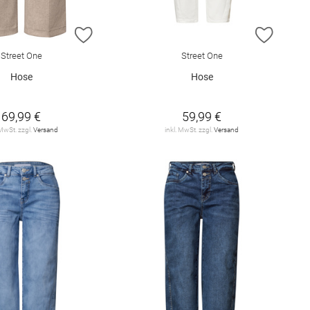
E HINZUFÜGEN
ZUR WUNSCHLISTE HINZUFÜGEN
ZUR W
Street One
Street One
Hose
Hose
69,99 €
59,99 €
 MwSt. zzgl.
Versand
inkl. MwSt. zzgl.
Versand