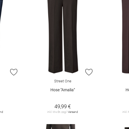
ZUR WUNSCHLISTE HINZUFÜGEN
ZUR WUNSCHLIST
Street One
Hose "Amalia"
H
49,99 €
and
inkl. MwSt. zzgl.
Versand
inkl.