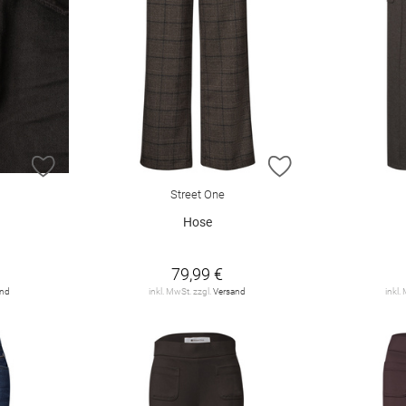
ZUR WUNSCHLISTE HINZUFÜGEN
ZUR WUNSCHLIST
Street One
Hose
79,99 €
and
inkl. MwSt. zzgl.
Versand
inkl.