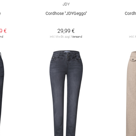
JDY
e
Cordhose "JDYGeggo"
Cordh
9 €
29,99 €
and
inkl. MwSt. zzgl.
Versand
inkl.