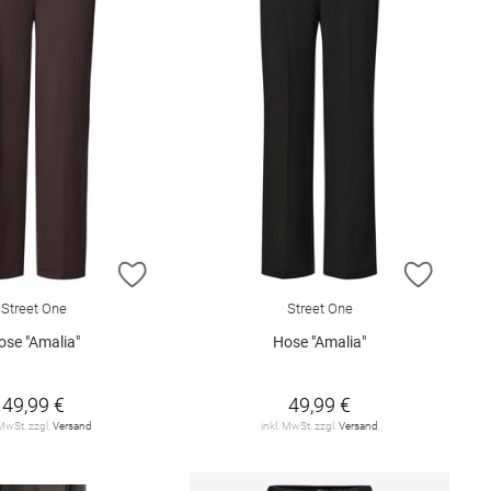
E HINZUFÜGEN
ZUR WUNSCHLISTE HINZUFÜGEN
ZUR W
Street One
Street One
ose "Amalia"
Hose "Amalia"
49,99 €
49,99 €
 MwSt. zzgl.
Versand
inkl. MwSt. zzgl.
Versand