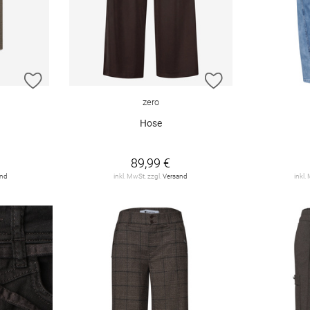
ZUR WUNSCHLISTE HINZUFÜGEN
ZUR WUNSCHLIST
zero
Hose
89,99 €
and
inkl. MwSt. zzgl.
Versand
inkl.