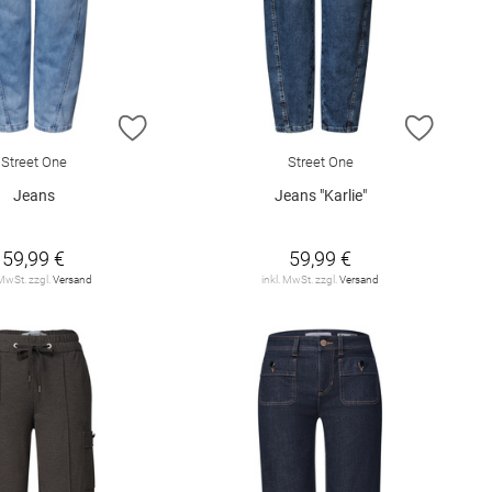
E HINZUFÜGEN
ZUR WUNSCHLISTE HINZUFÜGEN
ZUR W
Street One
Street One
Jeans
Jeans "Karlie"
59,99 €
59,99 €
 MwSt. zzgl.
Versand
inkl. MwSt. zzgl.
Versand