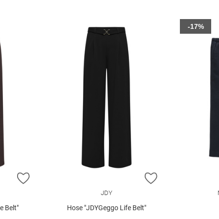
-17%
ZUR WUNSCHLISTE HINZUFÜGEN
ZUR WUNSCHLIST
JDY
 Belt"
Hose "JDYGeggo Life Belt"