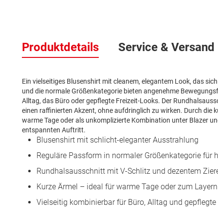
Zum
Anfang
Produktdetails
Service & Versand
der
Bildergalerie
springen
Ein vielseitiges Blusenshirt mit cleanem, elegantem Look, das sic
und die normale Größenkategorie bieten angenehme Bewegungsfrei
Alltag, das Büro oder gepflegte Freizeit-Looks. Der Rundhalsauss
einen raffinierten Akzent, ohne aufdringlich zu wirken. Durch die
warme Tage oder als unkomplizierte Kombination unter Blazer und S
entspannten Auftritt.
Blusenshirt mit schlicht-eleganter Ausstrahlung
Reguläre Passform in normaler Größenkategorie für
Rundhalsausschnitt mit V-Schlitz und dezentem Zier
Kurze Ärmel – ideal für warme Tage oder zum Layern
Vielseitig kombinierbar für Büro, Alltag und gepflegte 