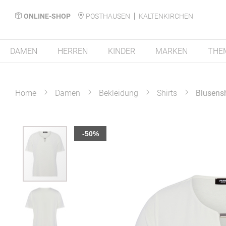
ONLINE-SHOP
POSTHAUSEN
KALTENKIRCHEN
DAMEN
HERREN
KINDER
MARKEN
THE
Home
Damen
Bekleidung
Shirts
Blusensh
Zum
-50%
Ende
der
Bildergalerie
springen