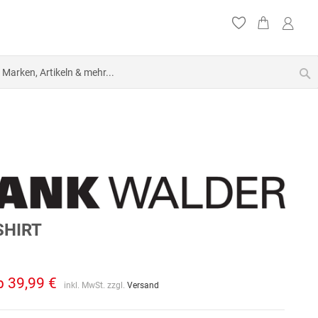
S
SHIRT
b
39,99 €
inkl. MwSt. zzgl.
Versand