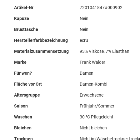
Mehr
Artikel-Nr
7201041847#000902
Informationen
Kapuze
Nein
Brusttasche
Nein
Herstellerfarbbezeichnung
ecru
Materialzusammensetzung
93% Viskose, 7% Elasthan
Marke
Frank Walder
Für wen?
Damen
Fläche vor Ort
Damen-Kombi
Altersgruppe
Erwachsene
Saison
Frühjahr/Sommer
Waschen
30 °C Pflegeleicht
Bleichen
Nicht bleichen
Trocknen
Nicht im Wäschetrockner troc