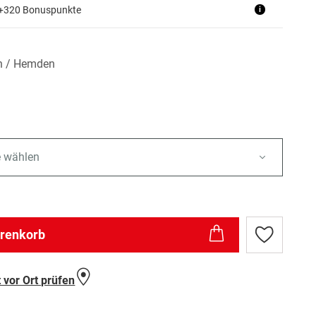
 +320 Bonuspunkte
i
n / Hemden
e wählen
arenkorb
Zur
Wunschlist
hinzufügen
 vor Ort prüfen