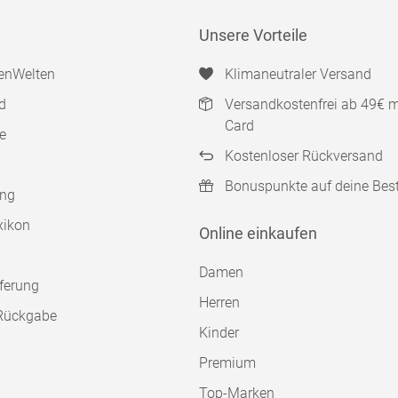
Unsere Vorteile
enWelten
Klimaneutraler Versand
d
Versandkostenfrei ab 49€ 
Card
e
Kostenloser Rückversand
Bonuspunkte auf deine Bes
ung
xikon
Online einkaufen
Damen
ferung
Herren
Rückgabe
Kinder
Premium
Top-Marken