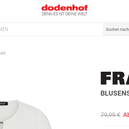
DENN ES IST DEINE WELT
MEN
irt
BLUSEN
79,99 €
A