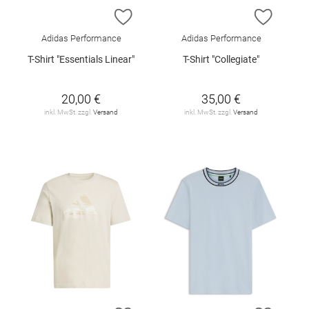
ZUR WUNSCHLISTE HINZUFÜGEN
ZUR W
Adidas Performance
Adidas Performance
T-Shirt "Essentials Linear"
T-Shirt "Collegiate"
20,00 €
35,00 €
inkl. MwSt. zzgl.
Versand
inkl. MwSt. zzgl.
Versand