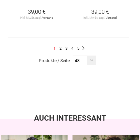
39,00 €
39,00 €
inkl. MwSt. zzgl.
Versand
inkl. MwSt. zzgl.
Versand
Seite
Du
Seite
Seite
Seite
Seite
1
2
3
4
5
Seite
Weiter
liest
Produkte / Seite
gerade
Seite
AUCH INTERESSANT