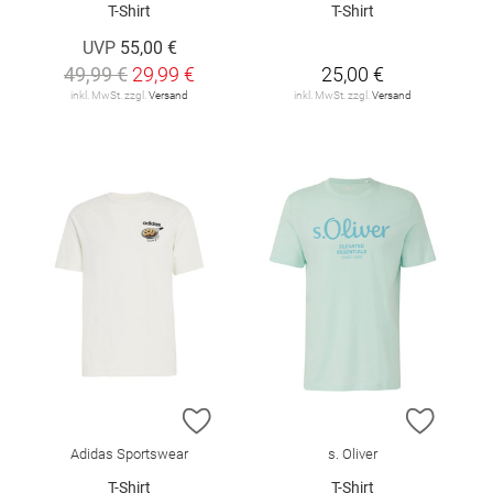
T-Shirt
T-Shirt
UVP
55,00 €
49,99 €
29,99 €
25,00 €
inkl. MwSt. zzgl.
Versand
inkl. MwSt. zzgl.
Versand
ZUR WUNSCHLISTE HINZUFÜGEN
ZUR W
Adidas Sportswear
s. Oliver
T-Shirt
T-Shirt