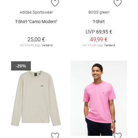
ZUR WUNSCHLISTE HINZUFÜGEN
ZUR W
Adidas Sportswear
BOSS green
T-Shirt "Camo Modern"
T-Shirt
UVP
69,95 €
25,00 €
49,99 €
inkl. MwSt. zzgl.
Versand
inkl. MwSt. zzgl.
Versand
-20%
ZUR WUNSCHLISTE HINZUFÜGEN
ZUR W