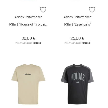
ZUR WUNSCHLISTE HINZUFÜGEN
ZUR W
Adidas Performance
Adidas Performance
T-Shirt "House of Tiro Linear"
T-Shirt "Essentials"
30,00 €
25,00 €
inkl. MwSt. zzgl.
Versand
inkl. MwSt. zzgl.
Versand