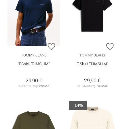
ZUR WUNSCHLISTE HINZUFÜGEN
ZUR W
TOMMY JEANS
TOMMY JEANS
T-Shirt "TJMSLIM"
T-Shirt "TJMSLIM"
29,90 €
29,90 €
inkl. MwSt. zzgl.
Versand
inkl. MwSt. zzgl.
Versand
-14%