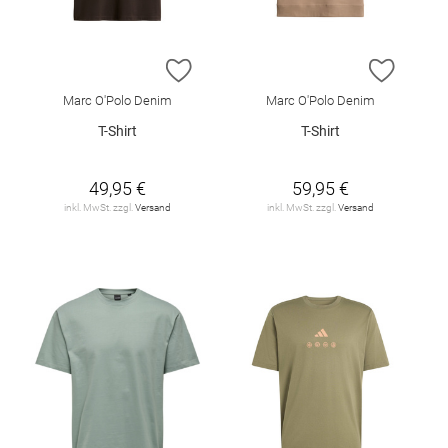
ZUR WUNSCHLISTE HINZUFÜGEN
ZUR W
Marc O'Polo Denim
Marc O'Polo Denim
T-Shirt
T-Shirt
49,95 €
59,95 €
inkl. MwSt. zzgl.
Versand
inkl. MwSt. zzgl.
Versand