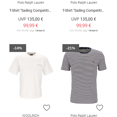
Polo Ralph Lauren
Polo Ralph Lauren
T-Shirt "Sailing Competition"
T-Shirt "Sailing Competition"
UVP
135,00 €
UVP
135,00 €
99,99 €
99,99 €
inkl. MwSt. zzgl.
Versand
inkl. MwSt. zzgl.
Versand
-14%
-21%
ZUR WUNSCHLISTE HINZUFÜGEN
ZUR W
WOOLRICH
Polo Ralph Lauren