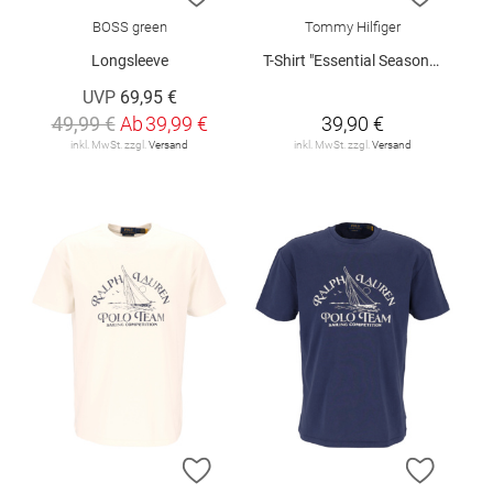
BOSS green
Tommy Hilfiger
Longsleeve
T-Shirt "Essential Seasonal"
UVP
69,95 €
49,99 €
Ab
39,99 €
39,90 €
inkl. MwSt. zzgl.
Versand
inkl. MwSt. zzgl.
Versand
ZUR WUNSCHLISTE HINZUFÜGEN
ZUR W