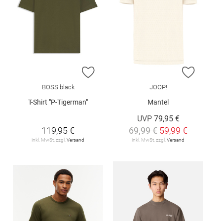
ZUR WUNSCHLISTE HINZUFÜGEN
ZUR W
BOSS black
JOOP!
T-Shirt "P-Tigerman"
Mantel
UVP
79,95 €
119,95 €
69,99 €
59,99 €
inkl. MwSt. zzgl.
Versand
inkl. MwSt. zzgl.
Versand