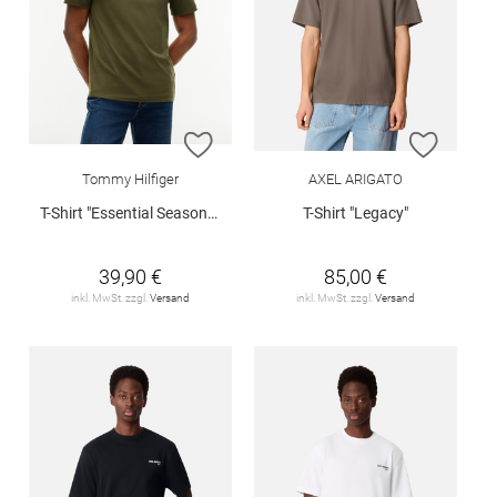
ZUR WUNSCHLISTE HINZUFÜGEN
ZUR W
Tommy Hilfiger
AXEL ARIGATO
T-Shirt "Essential Seasonal"
T-Shirt "Legacy"
39,90 €
85,00 €
inkl. MwSt. zzgl.
Versand
inkl. MwSt. zzgl.
Versand