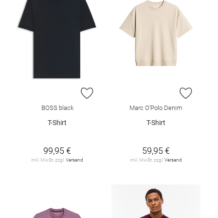
ZUR WUNSCHLISTE HINZUFÜGEN
ZUR W
BOSS black
Marc O'Polo Denim
T-Shirt
T-Shirt
99,95 €
59,95 €
inkl. MwSt. zzgl.
Versand
inkl. MwSt. zzgl.
Versand