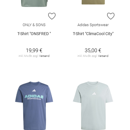
ZUR WUNSCHLISTE HINZUFÜGEN
ZUR W
ONLY & SONS
Adidas Sportswear
T-Shirt "ONSFRED "
T-Shirt "ClimaCool City"
19,99 €
35,00 €
inkl. MwSt. zzgl.
Versand
inkl. MwSt. zzgl.
Versand