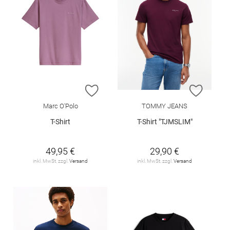
ZUR WUNSCHLISTE HINZUFÜGEN
ZUR W
Marc O'Polo
TOMMY JEANS
T-Shirt
T-Shirt "TJMSLIM"
49,95 €
29,90 €
inkl. MwSt. zzgl.
Versand
inkl. MwSt. zzgl.
Versand