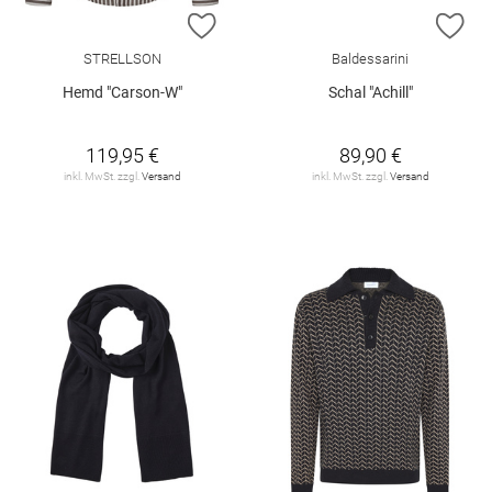
ZUR WUNSCHLISTE HINZUFÜGEN
ZU
STRELLSON
Baldessarini
Hemd "Carson-W"
Schal "Achill"
119,95 €
89,90 €
inkl. MwSt. zzgl.
Versand
inkl. MwSt. zzgl.
Versand