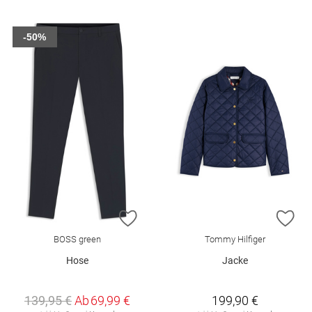
-50%
ZUR WUNSCHLISTE HINZUFÜGEN
ZU
BOSS green
Tommy Hilfiger
Hose
Jacke
139,95 €
Ab
69,99 €
199,90 €