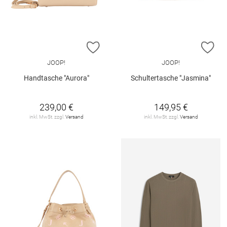
ZUR WUNSCHLISTE HINZUFÜGEN
ZU
JOOP!
JOOP!
Handtasche "Aurora"
Schultertasche "Jasmina"
239,00 €
149,95 €
inkl. MwSt. zzgl.
Versand
inkl. MwSt. zzgl.
Versand