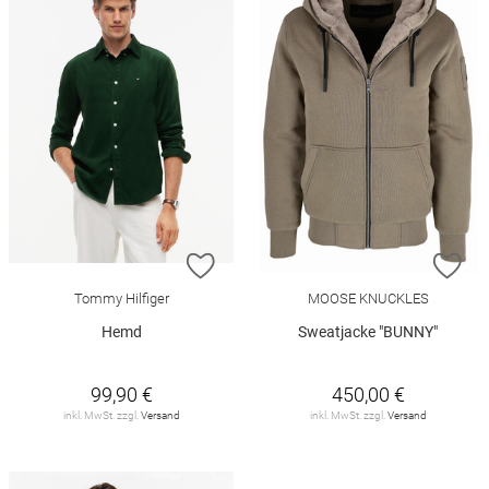
ZUR WUNSCHLISTE HINZUFÜGEN
ZU
Tommy Hilfiger
MOOSE KNUCKLES
Hemd
Sweatjacke "BUNNY"
99,90 €
450,00 €
inkl. MwSt. zzgl.
Versand
inkl. MwSt. zzgl.
Versand