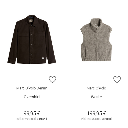
ZUR WUNSCHLISTE HINZUFÜGEN
ZU
Marc O'Polo Denim
Marc O'Polo
Overshirt
Weste
99,95 €
199,95 €
inkl. MwSt. zzgl.
Versand
inkl. MwSt. zzgl.
Versand