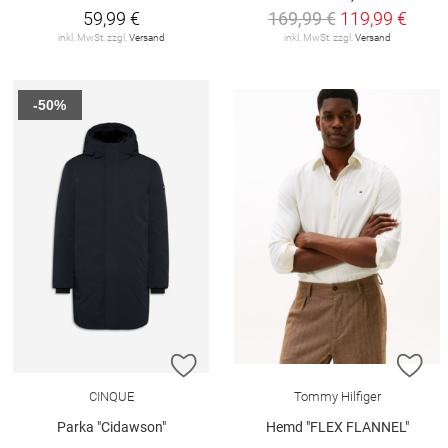
59,99 €
169,99 €
119,99 €
inkl. MwSt. zzgl.
Versand
inkl. MwSt. zzgl.
Versand
-50%
ZUR WUNSCHLISTE HINZUFÜGEN
ZU
CINQUE
Tommy Hilfiger
Parka "Cidawson"
Hemd "FLEX FLANNEL"