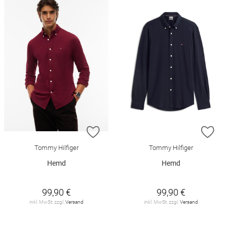
ZUR WUNSCHLISTE HINZUFÜGEN
ZU
Tommy Hilfiger
Tommy Hilfiger
Hemd
Hemd
99,90 €
99,90 €
inkl. MwSt. zzgl.
Versand
inkl. MwSt. zzgl.
Versand