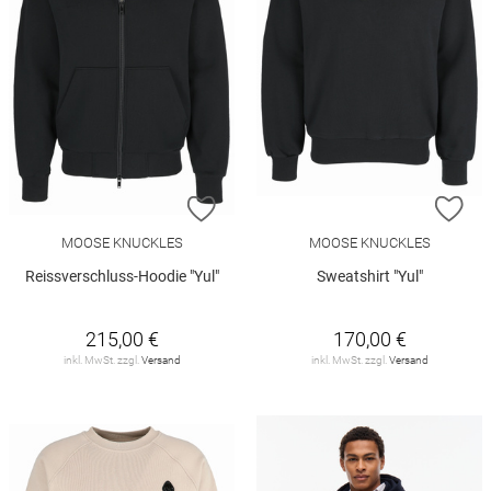
ZUR WUNSCHLISTE HINZUFÜGEN
ZU
MOOSE KNUCKLES
MOOSE KNUCKLES
Reissverschluss-Hoodie "Yul"
Sweatshirt "Yul"
215,00 €
170,00 €
inkl. MwSt. zzgl.
Versand
inkl. MwSt. zzgl.
Versand