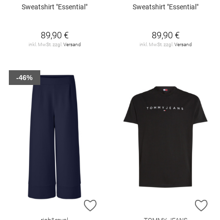
Sweatshirt "Essential"
Sweatshirt "Essential"
89,90 €
89,90 €
inkl. MwSt. zzgl.
Versand
inkl. MwSt. zzgl.
Versand
-46%
ZUR WUNSCHLISTE HINZUFÜGEN
ZU