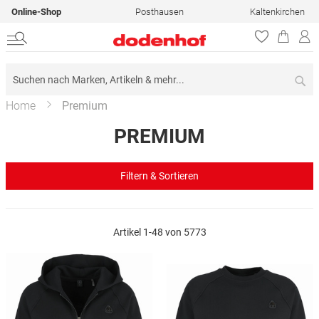
Online-Shop
Posthausen
Kaltenkirchen
Su
Home
Premium
PREMIUM
Filtern & Sortieren
Artikel
1
-
48
von
5773