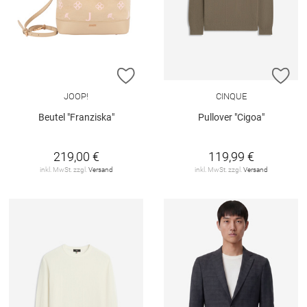
ZUR WUNSCHLISTE HINZUFÜGEN
ZU
JOOP!
CINQUE
Beutel "Franziska"
Pullover "Cigoa"
219,00 €
119,99 €
inkl. MwSt. zzgl.
Versand
inkl. MwSt. zzgl.
Versand