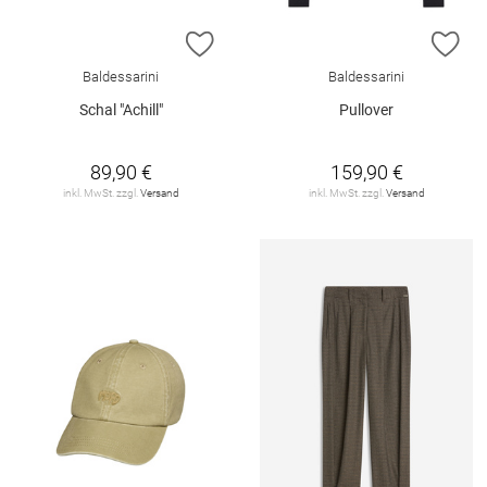
ZUR WUNSCHLISTE HINZUFÜGEN
ZU
Baldessarini
Baldessarini
Schal "Achill"
Pullover
89,90 €
159,90 €
inkl. MwSt. zzgl.
Versand
inkl. MwSt. zzgl.
Versand