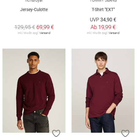
rich&royal
TOMMY JEANS
Jersey-Culotte
T-Shirt "EXT"
UVP
34,90 €
129,95 €
69,99 €
Ab
19,99 €
inkl. MwSt. zzgl.
Versand
inkl. MwSt. zzgl.
Versand
ZUR WUNSCHLISTE HINZUFÜGEN
ZU