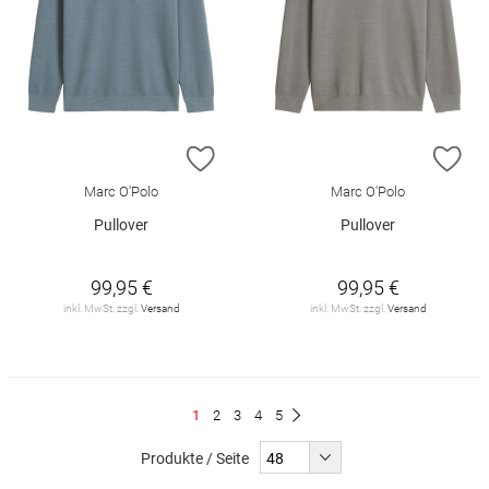
ZUR WUNSCHLISTE HINZUFÜGEN
ZU
Marc O'Polo
Marc O'Polo
Pullover
Pullover
99,95 €
99,95 €
inkl. MwSt. zzgl.
Versand
inkl. MwSt. zzgl.
Versand
Seite
Du
Seite
Seite
Seite
Seite
1
2
3
4
5
Seite
Weiter
liest
Produkte / Seite
gerade