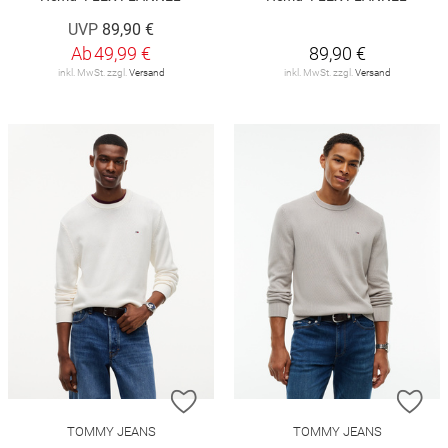
UVP
89,90 €
Ab
49,99 €
89,90 €
inkl. MwSt. zzgl.
Versand
inkl. MwSt. zzgl.
Versand
ZUR WUNSCHLISTE HINZUFÜGEN
ZU
TOMMY JEANS
TOMMY JEANS