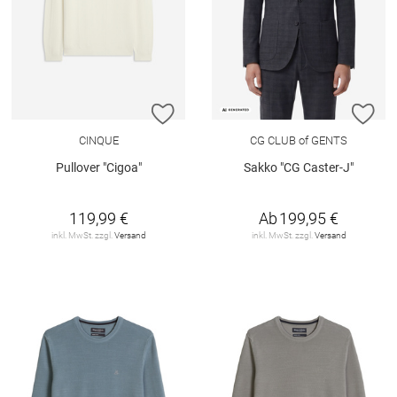
ZUR WUNSCHLISTE HINZUFÜGEN
ZU
CINQUE
CG CLUB of GENTS
Pullover "Cigoa"
Sakko "CG Caster-J"
119,99 €
Ab
199,95 €
inkl. MwSt. zzgl.
Versand
inkl. MwSt. zzgl.
Versand