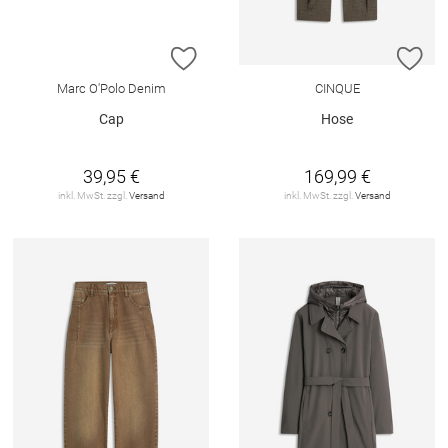
ZUR WUNSCHLISTE HINZUFÜGEN
ZU
Marc O'Polo Denim
CINQUE
Cap
Hose
39,95 €
169,99 €
inkl. MwSt. zzgl.
Versand
inkl. MwSt. zzgl.
Versand