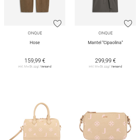
ZUR WUNSCHLISTE HINZUFÜGEN
ZU
CINQUE
CINQUE
Hose
Mantel "Cipaolina"
159,99 €
299,99 €
inkl. MwSt. zzgl.
Versand
inkl. MwSt. zzgl.
Versand