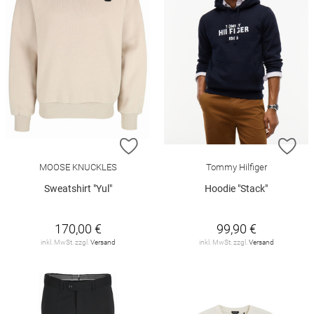
ZUR WUNSCHLISTE HINZUFÜGEN
ZU
MOOSE KNUCKLES
Tommy Hilfiger
Sweatshirt "Yul"
Hoodie "Stack"
170,00 €
99,90 €
inkl. MwSt. zzgl.
Versand
inkl. MwSt. zzgl.
Versand