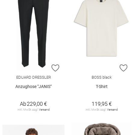
ZUR WUNSCHLISTE HINZUFÜGEN
ZU
EDUARD DRESSLER
BOSS black
Anzughose "JANIS"
T-Shirt
Ab
229,00 €
119,95 €
inkl. MwSt. zzgl.
Versand
inkl. MwSt. zzgl.
Versand