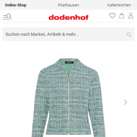
Online-Shop
Posthausen
Kaltenkirchen
Su
Zum
Ende
der
Bildergalerie
springen