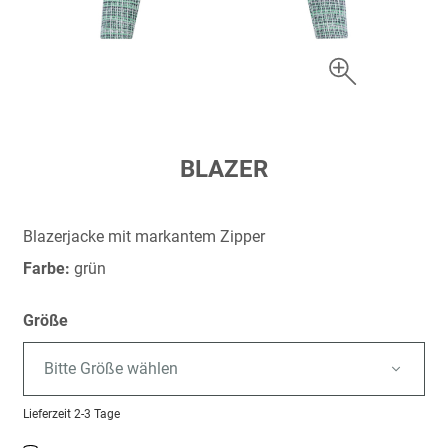
Zum
BLAZER
Anfang
der
Bildergalerie
Blazerjacke mit markantem Zipper
springen
Farbe:
grün
Größe
Bitte Größe wählen
Lieferzeit
2-3 Tage