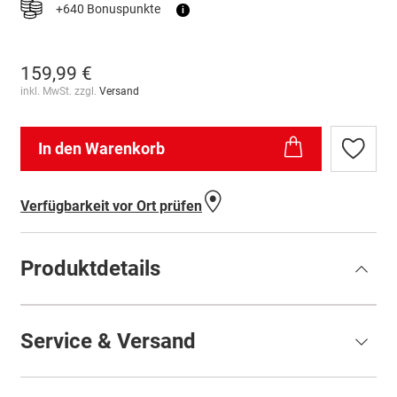
+640 Bonuspunkte
i
159,99 €
inkl. MwSt. zzgl.
Versand
In den Warenkorb
Zur
Wunschl
hinzufü
Verfügbarkeit vor Ort prüfen
Produktdetails
Service & Versand