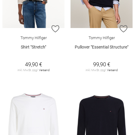
ZUR WUNSCHLISTE HINZUFÜGEN
ZU
Tommy Hilfiger
Tommy Hilfiger
Shirt "Stretch"
Pullover "Essential Structure"
49,90 €
99,90 €
inkl. MwSt. zzgl.
Versand
inkl. MwSt. zzgl.
Versand