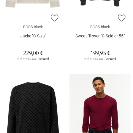
ZUR WUNSCHLISTE HINZUFÜGEN
ZU
BOSS black
BOSS black
Jacke "C-Siza"
Sweat-Troyer "C-Seidler 55"
229,00 €
199,95 €
inkl. MwSt. zzgl.
Versand
inkl. MwSt. zzgl.
Versand