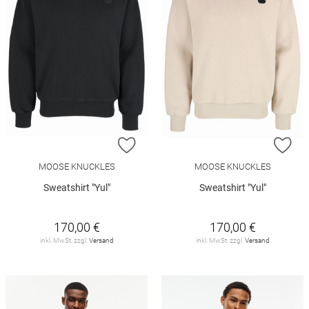
ZUR WUNSCHLISTE HINZUFÜGEN
ZU
MOOSE KNUCKLES
MOOSE KNUCKLES
Sweatshirt "Yul"
Sweatshirt "Yul"
170,00 €
170,00 €
inkl. MwSt. zzgl.
Versand
inkl. MwSt. zzgl.
Versand