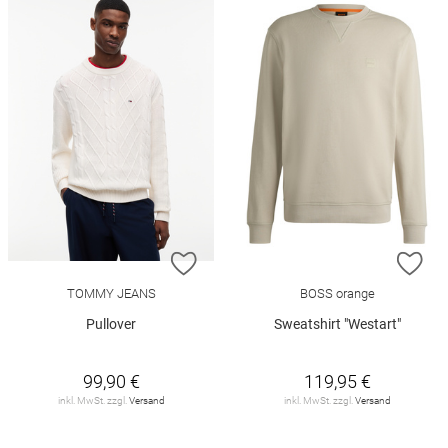
ZUR WUNSCHLISTE HINZUFÜGEN
ZU
TOMMY JEANS
BOSS orange
Pullover
Sweatshirt "Westart"
99,90 €
119,95 €
inkl. MwSt. zzgl.
Versand
inkl. MwSt. zzgl.
Versand