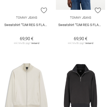
ZUR WUNSCHLISTE HINZUFÜGEN
ZU
TOMMY JEANS
TOMMY JEANS
Sweatshirt "TJM REG S FLAG CREW EXT"
Sweatshirt "TJM REG S FLAG CREW EXT"
69,90 €
69,90 €
inkl. MwSt. zzgl.
Versand
inkl. MwSt. zzgl.
Versand