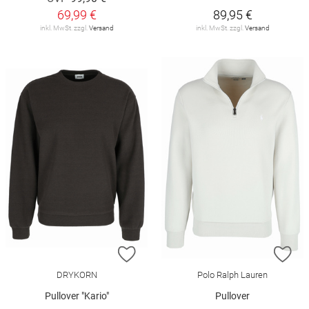
69,99 €
89,95 €
inkl. MwSt. zzgl.
Versand
inkl. MwSt. zzgl.
Versand
ZUR WUNSCHLISTE HINZUFÜGEN
ZU
DRYKORN
Polo Ralph Lauren
Pullover "Kario"
Pullover