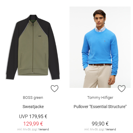
ZUR WUNSCHLISTE HINZUFÜGEN
ZU
BOSS green
Tommy Hilfiger
Sweatjacke
Pullover "Essential Structure"
UVP
179,95 €
129,99 €
99,90 €
inkl. MwSt. zzgl.
Versand
inkl. MwSt. zzgl.
Versand