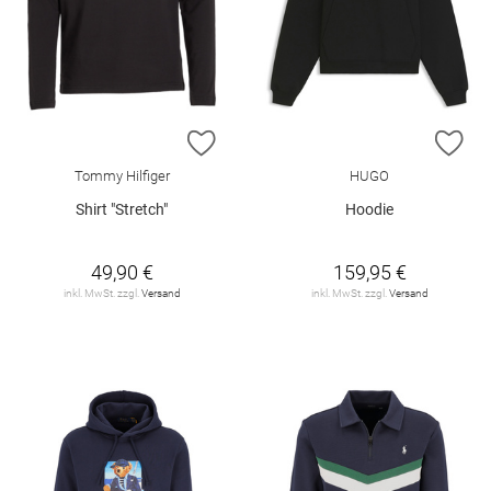
ZUR WUNSCHLISTE HINZUFÜGEN
ZU
Tommy Hilfiger
HUGO
Shirt "Stretch"
Hoodie
49,90 €
159,95 €
inkl. MwSt. zzgl.
Versand
inkl. MwSt. zzgl.
Versand