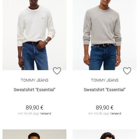
ZUR WUNSCHLISTE HINZUFÜGEN
ZU
TOMMY JEANS
TOMMY JEANS
Sweatshirt "Essential"
Sweatshirt "Essential"
89,90 €
89,90 €
inkl. MwSt. zzgl.
Versand
inkl. MwSt. zzgl.
Versand