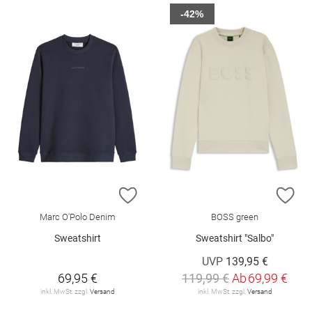
-42%
ZUR WUNSCHLISTE HINZUFÜGEN
ZU
Marc O'Polo Denim
BOSS green
Sweatshirt
Sweatshirt "Salbo"
UVP
139,95 €
69,95 €
119,99 €
Ab
69,99 €
inkl. MwSt. zzgl.
Versand
inkl. MwSt. zzgl.
Versand