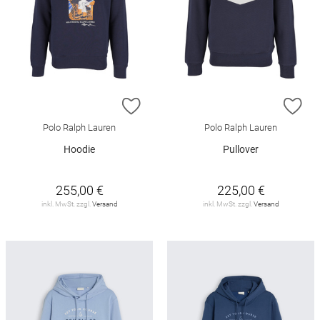
ZUR WUNSCHLISTE HINZUFÜGEN
ZU
Polo Ralph Lauren
Polo Ralph Lauren
Hoodie
Pullover
255,00 €
225,00 €
inkl. MwSt. zzgl.
Versand
inkl. MwSt. zzgl.
Versand