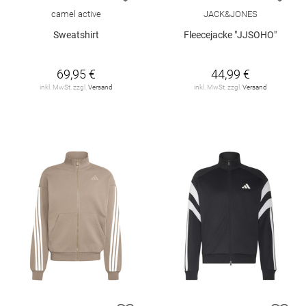
camel active
JACK&JONES
Sweatshirt
Fleecejacke "JJSOHO"
69,95 €
44,99 €
inkl. MwSt. zzgl.
Versand
inkl. MwSt. zzgl.
Versand