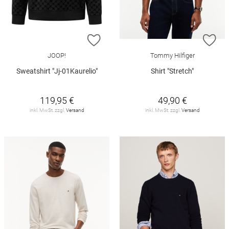
ZUR WUNSCHLISTE HINZUFÜGEN
ZU
JOOP!
Tommy Hilfiger
Sweatshirt "Jj-01Kaurelio"
Shirt "Stretch"
119,95 €
49,90 €
inkl. MwSt. zzgl.
Versand
inkl. MwSt. zzgl.
Versand