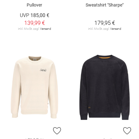
Pullover
Sweatshirt "Sharpe"
UVP
185,00 €
139,99 €
179,95 €
inkl. MwSt. zzgl.
Versand
inkl. MwSt. zzgl.
Versand
ZUR WUNSCHLISTE HINZUFÜGEN
ZU