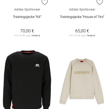
ZUR WUNSCHLISTE HINZUFÜGEN
ZU
Adidas Sportswear
Adidas Sportswear
Trainingsjacke "Kit"
Trainingsjacke "House of Tiro"
70,00 €
65,00 €
inkl. MwSt. zzgl.
Versand
inkl. MwSt. zzgl.
Versand