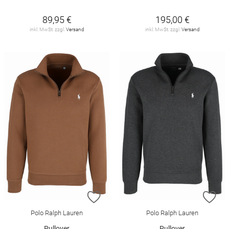
89,95 €
195,00 €
inkl. MwSt. zzgl.
Versand
inkl. MwSt. zzgl.
Versand
ZUR WUNSCHLISTE HINZUFÜGEN
ZU
Polo Ralph Lauren
Polo Ralph Lauren
Pullover
Pullover