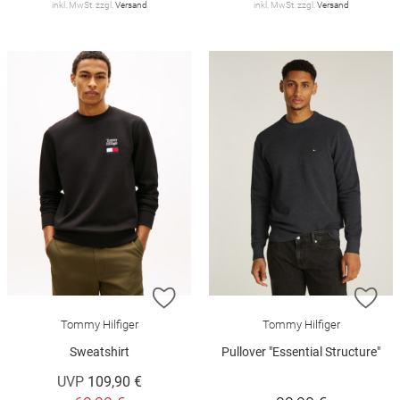
inkl. MwSt. zzgl.
Versand
inkl. MwSt. zzgl.
Versand
ZUR WUNSCHLISTE HINZUFÜGEN
ZU
Tommy Hilfiger
Tommy Hilfiger
Sweatshirt
Pullover "Essential Structure"
UVP
109,90 €