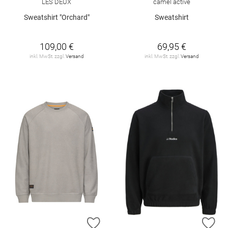
LES DEUX
camel active
Sweatshirt "Orchard"
Sweatshirt
109,00 €
69,95 €
inkl. MwSt. zzgl.
Versand
inkl. MwSt. zzgl.
Versand
ZUR WUNSCHLISTE HINZUFÜGEN
ZU