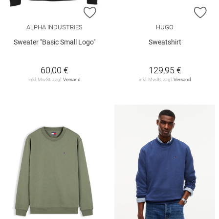
ZUR WUNSCHLISTE HINZUFÜGEN
ZU
ALPHA INDUSTRIES
HUGO
Sweater "Basic Small Logo"
Sweatshirt
60,00 €
129,95 €
inkl. MwSt. zzgl.
Versand
inkl. MwSt. zzgl.
Versand