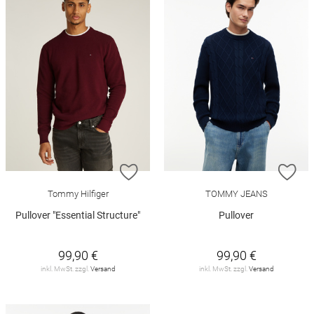
ZUR WUNSCHLISTE HINZUFÜGEN
ZU
Tommy Hilfiger
TOMMY JEANS
Pullover "Essential Structure"
Pullover
99,90 €
99,90 €
inkl. MwSt. zzgl.
Versand
inkl. MwSt. zzgl.
Versand