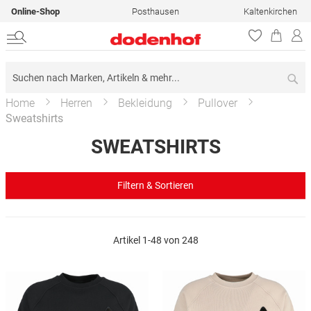
Online-Shop
Posthausen
Kaltenkirchen
Su
Home
Herren
Bekleidung
Pullover
Sweatshirts
SWEATSHIRTS
Filtern & Sortieren
Artikel
1
-
48
von
248