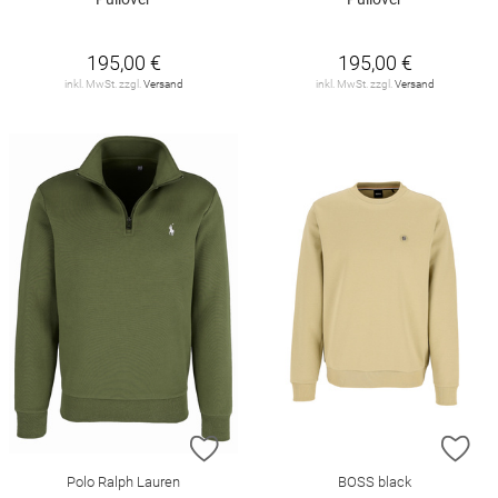
195,00 €
195,00 €
inkl. MwSt. zzgl.
Versand
inkl. MwSt. zzgl.
Versand
ZUR WUNSCHLISTE HINZUFÜGEN
ZU
Polo Ralph Lauren
BOSS black