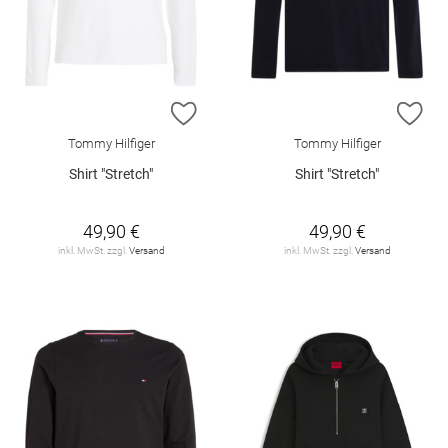
ZUR WUNSCHLISTE HINZUFÜGEN
ZU
Tommy Hilfiger
Tommy Hilfiger
Shirt "Stretch"
Shirt "Stretch"
49,90 €
49,90 €
inkl. MwSt. zzgl.
Versand
inkl. MwSt. zzgl.
Versand