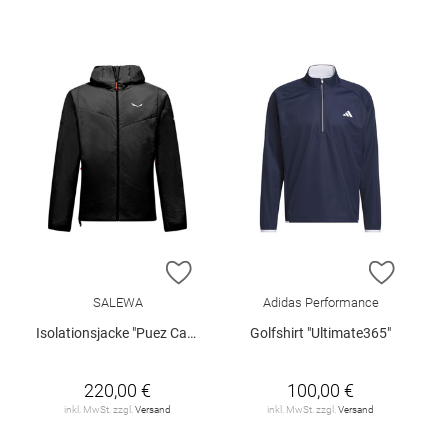
ZUR WUNSCHLISTE HINZUFÜGEN
ZUR W
SALEWA
Adidas Performance
Isolationsjacke "Puez Catinaccio 2"
Golfshirt "Ultimate365"
220,00 €
100,00 €
inkl. MwSt. zzgl.
Versand
inkl. MwSt. zzgl.
Versand