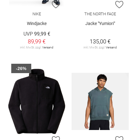
ZUR WUNSCHLISTE HINZUFÜGEN
ZUR W
NIKE
THE NORTH FACE
Windjacke
Jacke "Yumiori"
UVP
99,99 €
89,99 €
135,00 €
inkl. MwSt. zzgl.
Versand
inkl. MwSt. zzgl.
Versand
-26%
ZUR WUNSCHLISTE HINZUFÜGEN
ZUR W