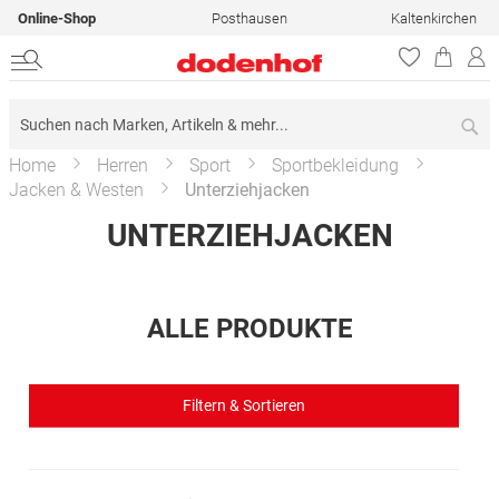
Online-Shop
Posthausen
Kaltenkirchen
Su
Home
Herren
Sport
Sportbekleidung
Jacken & Westen
Unterziehjacken
UNTERZIEHJACKEN
ALLE PRODUKTE
Filtern & Sortieren