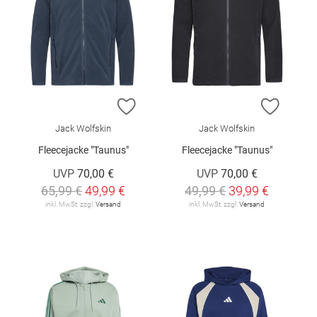
ZUR WUNSCHLISTE HINZUFÜGEN
ZUR W
Jack Wolfskin
Jack Wolfskin
Fleecejacke "Taunus"
Fleecejacke "Taunus"
UVP
70,00 €
UVP
70,00 €
65,99 €
49,99 €
49,99 €
39,99 €
inkl. MwSt. zzgl.
Versand
inkl. MwSt. zzgl.
Versand