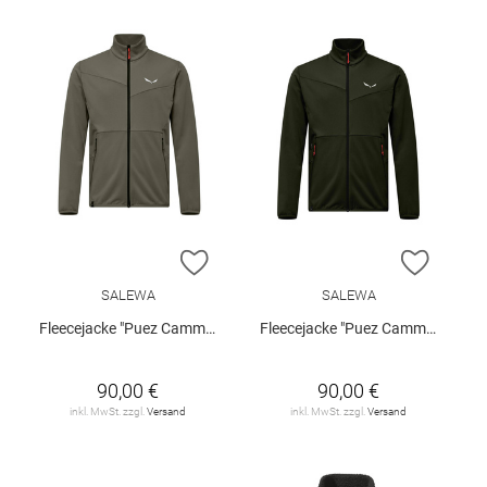
ZUR WUNSCHLISTE HINZUFÜGEN
ZUR W
SALEWA
SALEWA
Fleecejacke "Puez Cammino"
Fleecejacke "Puez Cammino"
90,00 €
90,00 €
inkl. MwSt. zzgl.
Versand
inkl. MwSt. zzgl.
Versand