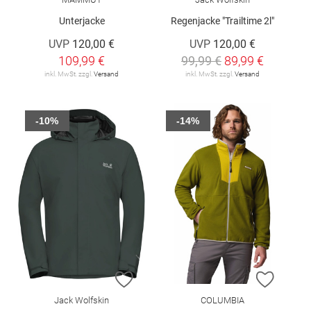
Unterjacke
Regenjacke "Trailtime 2l"
UVP
120,00 €
UVP
120,00 €
109,99 €
99,99 €
89,99 €
inkl. MwSt. zzgl.
Versand
inkl. MwSt. zzgl.
Versand
-10%
-14%
ZUR WUNSCHLISTE HINZUFÜGEN
ZUR W
Jack Wolfskin
COLUMBIA