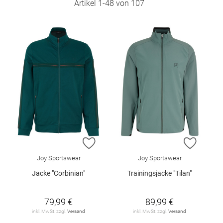
Artikel
1
-
48
von
107
ZUR WUNSCHLISTE HINZUFÜGEN
ZUR W
Joy Sportswear
Joy Sportswear
Jacke "Corbinian"
Trainingsjacke "Tilan"
79,99 €
89,99 €
inkl. MwSt. zzgl.
Versand
inkl. MwSt. zzgl.
Versand