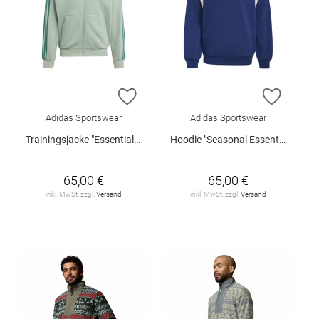
ZUR WUNSCHLISTE HINZUFÜGEN
ZUR W
Adidas Sportswear
Adidas Sportswear
Trainingsjacke "Essentials Fleece"
Hoodie "Seasonal Essentials"
65,00 €
65,00 €
inkl. MwSt. zzgl.
Versand
inkl. MwSt. zzgl.
Versand