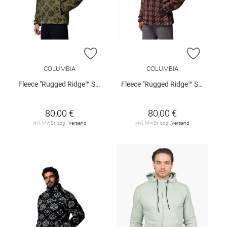
ZUR WUNSCHLISTE HINZUFÜGEN
ZUR W
COLUMBIA
COLUMBIA
Fleece "Rugged Ridge™ Sherpa"
Fleece "Rugged Ridge™ Sherpa"
80,00 €
80,00 €
inkl. MwSt. zzgl.
Versand
inkl. MwSt. zzgl.
Versand