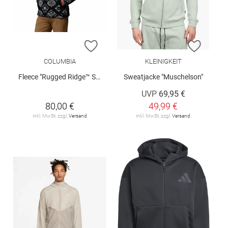
ZUR WUNSCHLISTE HINZUFÜGEN
ZUR W
COLUMBIA
KLEINIGKEIT
Fleece "Rugged Ridge™ Sherpa"
Sweatjacke "Muschelson"
UVP
69,95 €
80,00 €
49,99 €
inkl. MwSt. zzgl.
Versand
inkl. MwSt. zzgl.
Versand