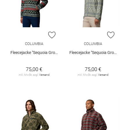
ZUR WUNSCHLISTE HINZUFÜGEN
ZUR W
COLUMBIA
COLUMBIA
Fleecejacke "Sequoia Grove II"
Fleecejacke "Sequoia Grove II"
75,00 €
75,00 €
inkl. MwSt. zzgl.
Versand
inkl. MwSt. zzgl.
Versand