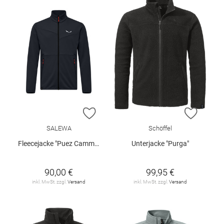
ZUR WUNSCHLISTE HINZUFÜGEN
ZUR W
SALEWA
Schöffel
Fleecejacke "Puez Cammino"
Unterjacke "Purga"
90,00 €
99,95 €
inkl. MwSt. zzgl.
Versand
inkl. MwSt. zzgl.
Versand