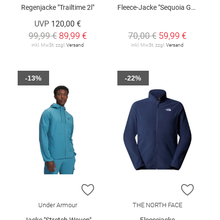
Regenjacke "Trailtime 2l"
Fleece-Jacke "Sequoia Grove™"
UVP
120,00 €
99,99 €
89,99 €
70,00 €
59,99 €
inkl. MwSt. zzgl.
Versand
inkl. MwSt. zzgl.
Versand
-13%
-22%
ZUR WUNSCHLISTE HINZUFÜGEN
ZUR W
Under Armour
THE NORTH FACE
Jacke "Stretch Woven"
Fleecejacke