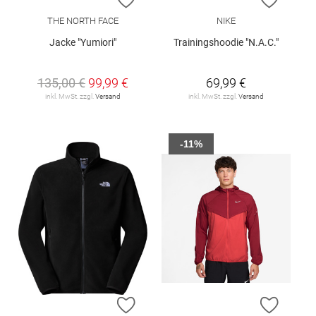
THE NORTH FACE
NIKE
Jacke "Yumiori"
Trainingshoodie "N.A.C."
135,00 €
99,99 €
69,99 €
inkl. MwSt. zzgl.
Versand
inkl. MwSt. zzgl.
Versand
-11%
ZUR WUNSCHLISTE HINZUFÜGEN
ZUR W