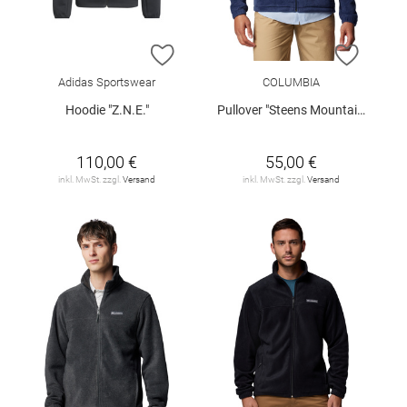
ZUR WUNSCHLISTE HINZUFÜGEN
ZUR W
Adidas Sportswear
COLUMBIA
Hoodie "Z.N.E."
Pullover "Steens Mountain"
110,00 €
55,00 €
inkl. MwSt. zzgl.
Versand
inkl. MwSt. zzgl.
Versand