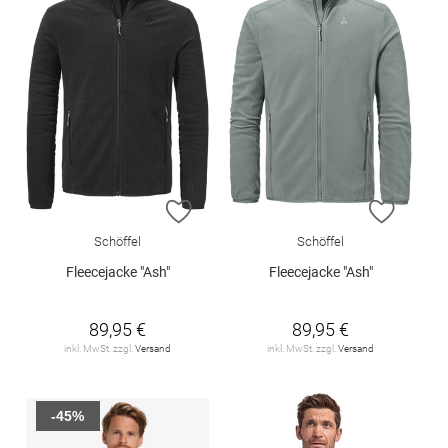
ZUR WUNSCHLISTE HINZUFÜGEN
ZUR W
Schöffel
Schöffel
Fleecejacke "Ash"
Fleecejacke "Ash"
89,95 €
89,95 €
inkl. MwSt. zzgl.
Versand
inkl. MwSt. zzgl.
Versand
-45%