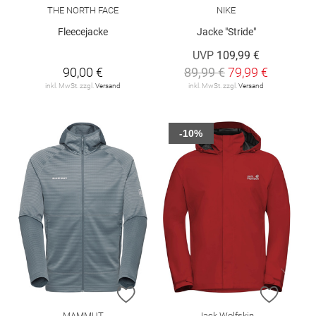
THE NORTH FACE
NIKE
Fleecejacke
Jacke "Stride"
UVP
109,99 €
90,00 €
89,99 €
79,99 €
inkl. MwSt. zzgl.
Versand
inkl. MwSt. zzgl.
Versand
-10%
ZUR WUNSCHLISTE HINZUFÜGEN
ZUR W
MAMMUT
Jack Wolfskin