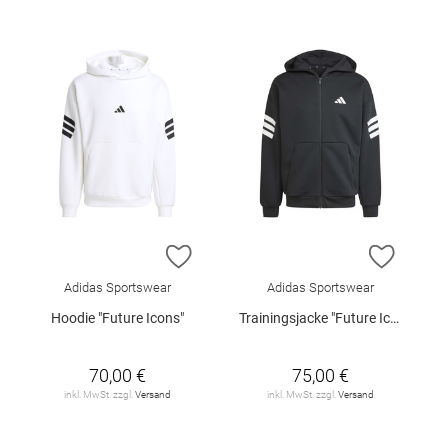
ZUR WUNSCHLISTE HINZUFÜGEN
ZUR W
Adidas Sportswear
Adidas Sportswear
Hoodie "Future Icons"
Trainingsjacke "Future Icons"
70,00 €
75,00 €
inkl. MwSt. zzgl.
Versand
inkl. MwSt. zzgl.
Versand