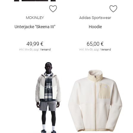
ZUR WUNSCHLISTE HINZUFÜGEN
ZUR W
MCKINLEY
Adidas Sportswear
Unterjacke "Skeena III"
Hoodie
49,99 €
65,00 €
inkl. MwSt. zzgl.
Versand
inkl. MwSt. zzgl.
Versand