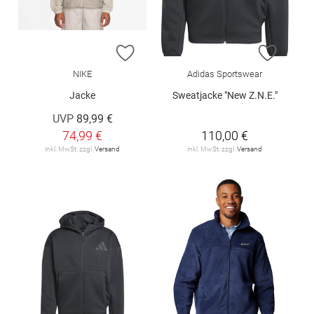
ZUR WUNSCHLISTE HINZUFÜGEN
ZUR W
NIKE
Adidas Sportswear
Jacke
Sweatjacke "New Z.N.E."
UVP
89,99 €
74,99 €
110,00 €
inkl. MwSt. zzgl.
Versand
inkl. MwSt. zzgl.
Versand