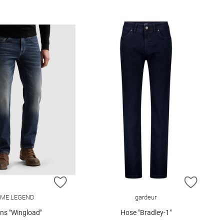
E HINZUFÜGEN
ZUR WUNSCHLISTE HINZUFÜGEN
ZUR W
ME LEGEND
gardeur
ns "Wingload"
Hose "Bradley-1"