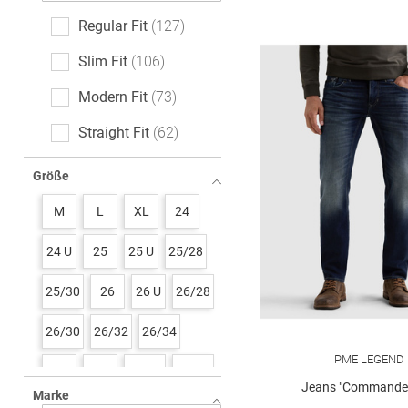
Regular Fit
127
Slim Fit
106
Modern Fit
73
Straight Fit
62
Tapered Fit
40
Größe
Relaxed Fit
28
M
L
XL
24
Baggy Fit
12
24 U
25
25 U
25/28
Comfort Fit
10
25/30
26
26 U
26/28
Loose Fit
10
26/30
26/32
26/34
Wide Fit
4
PME LEGEND
27
27 U
27/28
27/30
Skinny Fit
3
Jeans "Commander
Marke