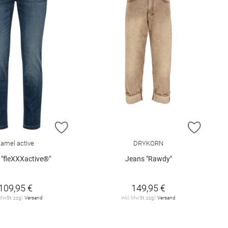
E HINZUFÜGEN
ZUR WUNSCHLISTE HINZUFÜGEN
ZUR W
camel active
DRYKORN
 "fleXXXactive®"
Jeans "Rawdy"
109,95 €
149,95 €
 MwSt. zzgl.
Versand
inkl. MwSt. zzgl.
Versand