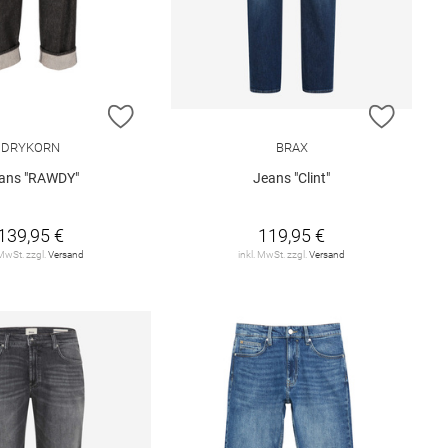
E HINZUFÜGEN
ZUR WUNSCHLISTE HINZUFÜGEN
ZUR W
DRYKORN
BRAX
ans "RAWDY"
Jeans "Clint"
139,95 €
119,95 €
 MwSt. zzgl.
Versand
inkl. MwSt. zzgl.
Versand