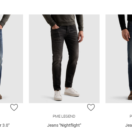
ZUR WUNSCHLISTE HINZUFÜGEN
ZUR WUNSCHLIST
PME LEGEND
P
 3.0"
Jeans "Nightflight"
Jea