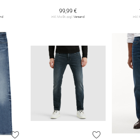
99,99 €
and
inkl. MwSt. zzgl.
Versand
inkl.
ZUR WUNSCHLISTE HINZUFÜGEN
ZUR WUNSCHLIST