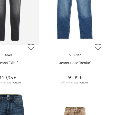
E HINZUFÜGEN
ZUR WUNSCHLISTE HINZUFÜGEN
ZUR W
BRAX
s. Oliver
eans "Clint"
Jeans-Hose "Benito"
119,95 €
69,99 €
 MwSt. zzgl.
Versand
inkl. MwSt. zzgl.
Versand