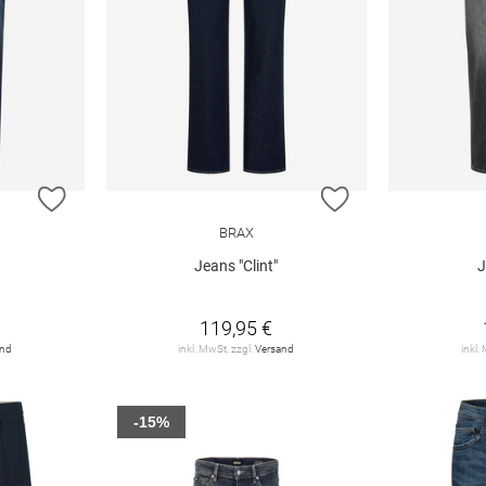
ZUR WUNSCHLISTE HINZUFÜGEN
ZUR WUNSCHLIST
BRAX
Jeans "Clint"
J
119,95 €
and
inkl. MwSt. zzgl.
Versand
inkl.
-15%