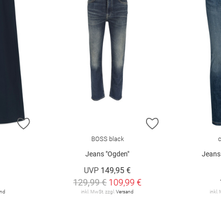
ZUR WUNSCHLISTE HINZUFÜGEN
ZUR WUNSCHLIST
BOSS black
Jeans "Ogden"
Jeans
UVP
149,95 €
129,99 €
109,99 €
and
inkl. MwSt. zzgl.
Versand
inkl.