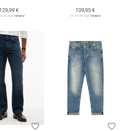
129,99 €
109,95 €
 MwSt. zzgl.
Versand
inkl. MwSt. zzgl.
Versand
E HINZUFÜGEN
ZUR WUNSCHLISTE HINZUFÜGEN
ZUR W