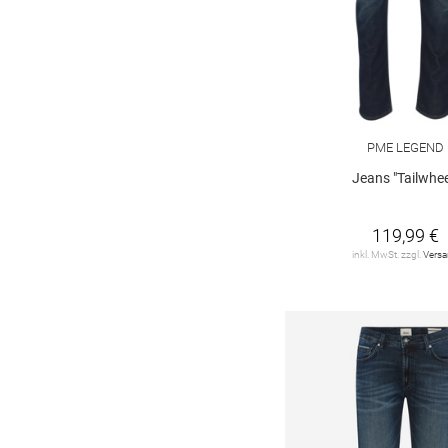
1
TOM TAILOR
12
TOMMY JEANS
19
Tommy Hilfiger
10
PME LEGEND
camel active
30
Jeans "Tailwhee
gardeur
10
119,99 €
s. Oliver
20
inkl. MwSt. zzgl.
Vers