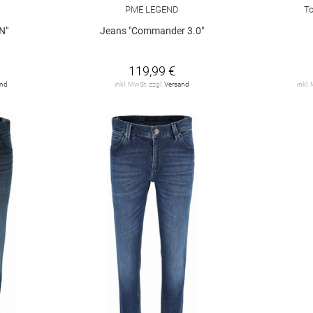
PME LEGEND
To
N"
Jeans "Commander 3.0"
119,99 €
and
inkl. MwSt. zzgl.
Versand
inkl.