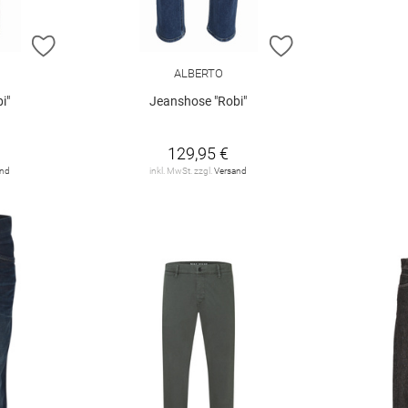
ZUR WUNSCHLISTE HINZUFÜGEN
ZUR WUNSCHLIST
ALBERTO
i"
Jeanshose "Robi"
129,95 €
and
inkl. MwSt. zzgl.
Versand