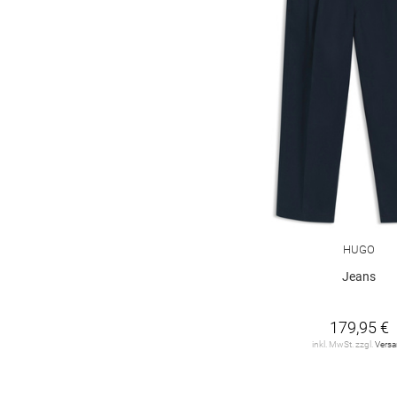
HUGO
Jeans
179,95 €
inkl. MwSt. zzgl.
Vers