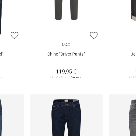
ZUR WUNSCHLISTE HINZUFÜGEN
ZUR WUNSCHLIST
MAC
l"
Chino "Driver Pants"
Je
119,95 €
and
inkl. MwSt. zzgl.
Versand
inkl.