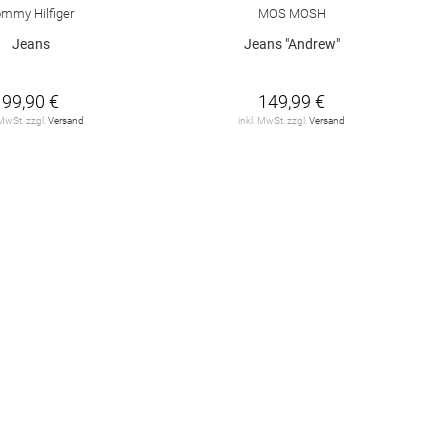
mmy Hilfiger
MOS MOSH
Jeans
Jeans "Andrew"
99,90 €
149,99 €
 MwSt. zzgl.
Versand
inkl. MwSt. zzgl.
Versand