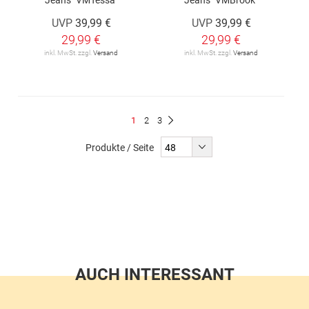
UVP
39,99 €
UVP
39,99 €
29,99 €
29,99 €
inkl. MwSt. zzgl.
Versand
inkl. MwSt. zzgl.
Versand
Seite
Du
Seite
Seite
1
2
3
Seite
Weiter
liest
Produkte / Seite
gerade
Seite
AUCH INTERESSANT