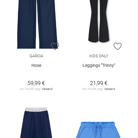
ZUR WUNSCHLISTE HINZUFÜGEN
ZUR W
GARCIA
KIDS ONLY
Hose
Leggings "Trinny"
59,99 €
21,99 €
inkl. MwSt. zzgl.
Versand
inkl. MwSt. zzgl.
Versand