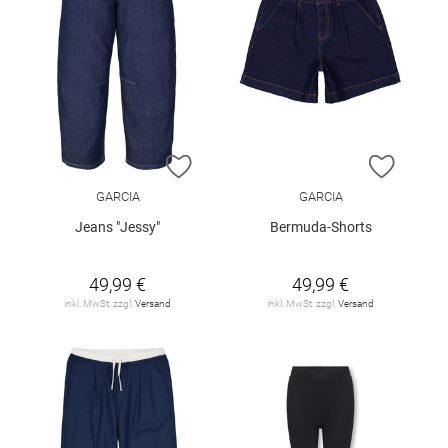
ZUR WUNSCHLISTE HINZUFÜGEN
ZUR W
GARCIA
GARCIA
Jeans "Jessy"
Bermuda-Shorts
49,99 €
49,99 €
inkl. MwSt. zzgl.
Versand
inkl. MwSt. zzgl.
Versand