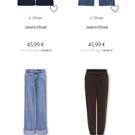
ZUR WUNSCHLISTE HINZUFÜGEN
ZUR W
s. Oliver
s. Oliver
Jeans-Hose
Jeans-Hose
45,99 €
45,99 €
inkl. MwSt. zzgl.
Versand
inkl. MwSt. zzgl.
Versand