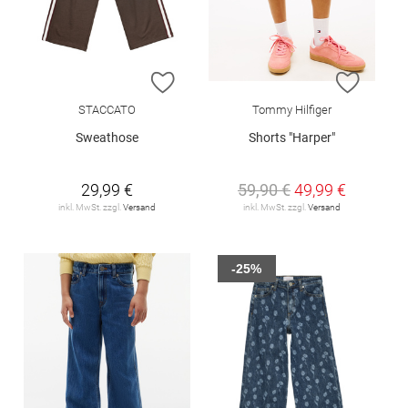
ZUR WUNSCHLISTE HINZUFÜGEN
ZUR W
STACCATO
Tommy Hilfiger
Sweathose
Shorts "Harper"
29,99 €
59,90 €
49,99 €
inkl. MwSt. zzgl.
Versand
inkl. MwSt. zzgl.
Versand
-25%