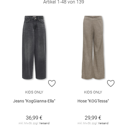
Artikel
1
-
48
von
139
ZUR WUNSCHLISTE HINZUFÜGEN
ZUR W
KIDS ONLY
KIDS ONLY
Jeans "KogGianna-Ella"
Hose "KOGTessa"
36,99 €
29,99 €
inkl. MwSt. zzgl.
Versand
inkl. MwSt. zzgl.
Versand