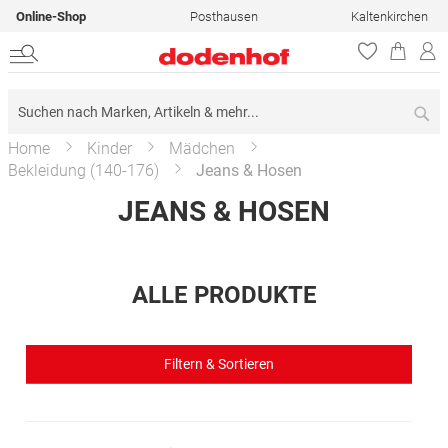
Online-Shop
Posthausen
Kaltenkirchen
Su
Home
Kinder
Mädchen
Bekleidung (140-176)
Jeans & Hosen
JEANS & HOSEN
ALLE PRODUKTE
Filtern & Sortieren