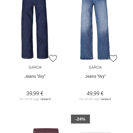
ZUR WUNSCHLISTE HINZUFÜGEN
ZUR W
GARCIA
GARCIA
Jeans "Ilvy"
Jeans "Ilvy"
39,99 €
49,99 €
inkl. MwSt. zzgl.
Versand
inkl. MwSt. zzgl.
Versand
-24%