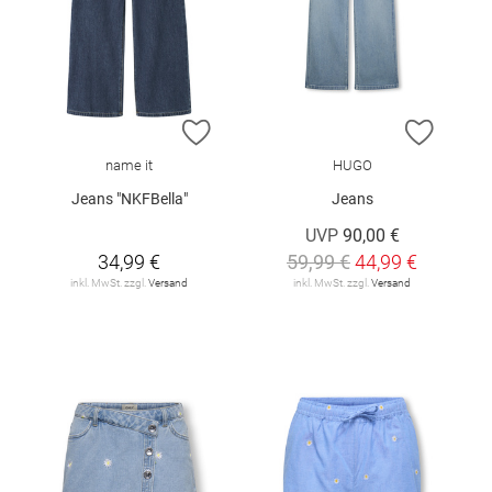
ZUR WUNSCHLISTE HINZUFÜGEN
ZUR W
name it
HUGO
Jeans "NKFBella"
Jeans
UVP
90,00 €
34,99 €
59,99 €
44,99 €
inkl. MwSt. zzgl.
Versand
inkl. MwSt. zzgl.
Versand