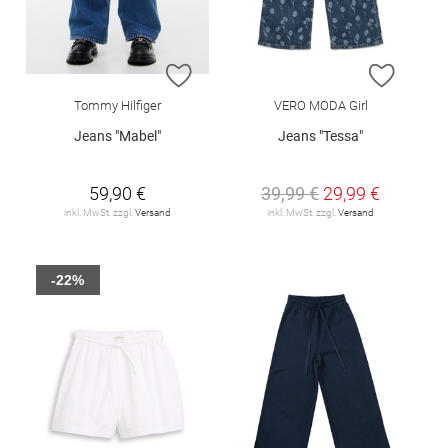
ZUR WUNSCHLISTE HINZUFÜGEN
ZUR W
Tommy Hilfiger
VERO MODA Girl
Jeans "Mabel"
Jeans "Tessa"
59,90 €
39,99 €
29,99 €
inkl. MwSt. zzgl.
Versand
inkl. MwSt. zzgl.
Versand
-22%