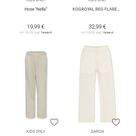
Hose "Nella"
KOGROYAL REG FLARED DNM PIM0237 NOOS
19,99 €
32,99 €
inkl. MwSt. zzgl.
Versand
inkl. MwSt. zzgl.
Versand
ZUR WUNSCHLISTE HINZUFÜGEN
ZUR W
KIDS ONLY
GARCIA