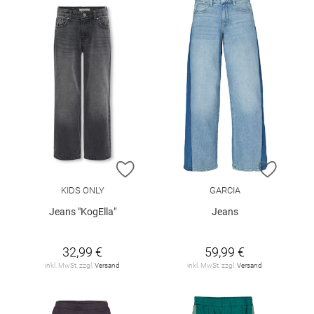
ZUR WUNSCHLISTE HINZUFÜGEN
ZUR W
KIDS ONLY
GARCIA
Jeans "KogElla"
Jeans
32,99 €
59,99 €
inkl. MwSt. zzgl.
Versand
inkl. MwSt. zzgl.
Versand