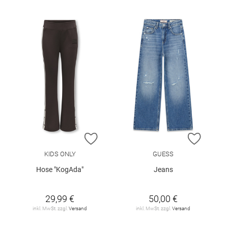
ZUR WUNSCHLISTE HINZUFÜGEN
ZUR W
KIDS ONLY
GUESS
Hose "KogAda"
Jeans
29,99 €
50,00 €
inkl. MwSt. zzgl.
Versand
inkl. MwSt. zzgl.
Versand