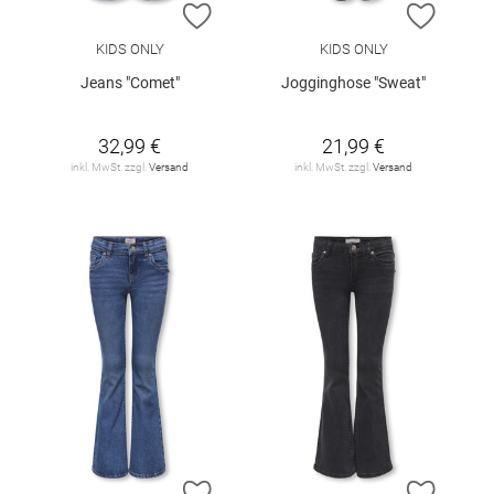
ZUR WUNSCHLISTE HINZUFÜGEN
ZUR W
KIDS ONLY
KIDS ONLY
Jeans "Comet"
Jogginghose "Sweat"
32,99 €
21,99 €
inkl. MwSt. zzgl.
Versand
inkl. MwSt. zzgl.
Versand
ZUR WUNSCHLISTE HINZUFÜGEN
ZUR W