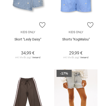
ZUR WUNSCHLISTE HINZUFÜGEN
ZUR W
KIDS ONLY
KIDS ONLY
Skort "Lesly Daisy"
Shorts "KogMalou"
34,99 €
29,99 €
inkl. MwSt. zzgl.
Versand
inkl. MwSt. zzgl.
Versand
-17%