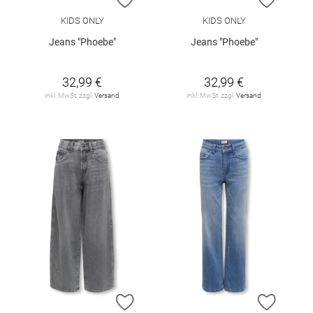
KIDS ONLY
KIDS ONLY
Jeans "Phoebe"
Jeans "Phoebe"
32,99 €
32,99 €
inkl. MwSt. zzgl.
Versand
inkl. MwSt. zzgl.
Versand
ZUR WUNSCHLISTE HINZUFÜGEN
ZUR W