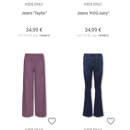
KIDS ONLY
KIDS ONLY
Jeans "Taylor"
Jeans "KOGJuicy"
34,99 €
34,99 €
inkl. MwSt. zzgl.
Versand
inkl. MwSt. zzgl.
Versand
ZUR WUNSCHLISTE HINZUFÜGEN
ZUR W
KIDS ONLY
KIDS ONLY