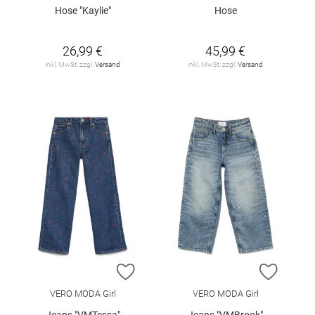
Hose "Kaylie"
Hose
26,99 €
45,99 €
inkl. MwSt. zzgl.
Versand
inkl. MwSt. zzgl.
Versand
ZUR WUNSCHLISTE HINZUFÜGEN
ZUR W
VERO MODA Girl
VERO MODA Girl
Jeans "VMTessa"
Jeans "VMBrook"