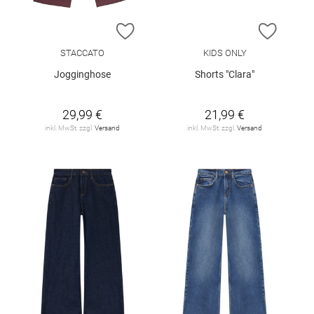
ZUR WUNSCHLISTE HINZUFÜGEN
ZUR W
STACCATO
KIDS ONLY
Jogginghose
Shorts "Clara"
29,99 €
21,99 €
inkl. MwSt. zzgl.
Versand
inkl. MwSt. zzgl.
Versand