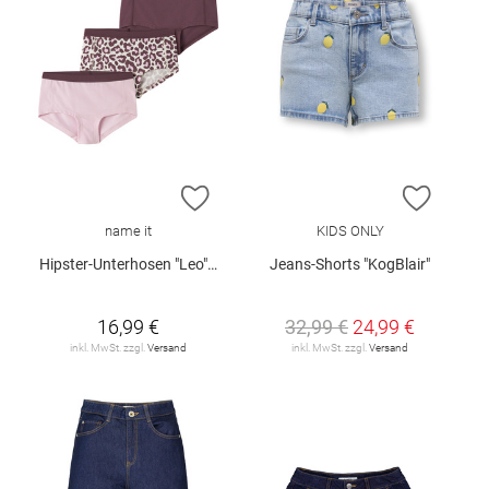
ZUR WUNSCHLISTE HINZUFÜGEN
ZUR W
name it
KIDS ONLY
Hipster-Unterhosen "Leo", 3er-Pack
Jeans-Shorts "KogBlair"
16,99 €
32,99 €
24,99 €
inkl. MwSt. zzgl.
Versand
inkl. MwSt. zzgl.
Versand