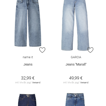
ZUR WUNSCHLISTE HINZUFÜGEN
ZUR W
name it
GARCIA
Jeans
Jeans "Marall"
32,99 €
49,99 €
inkl. MwSt. zzgl.
Versand
inkl. MwSt. zzgl.
Versand