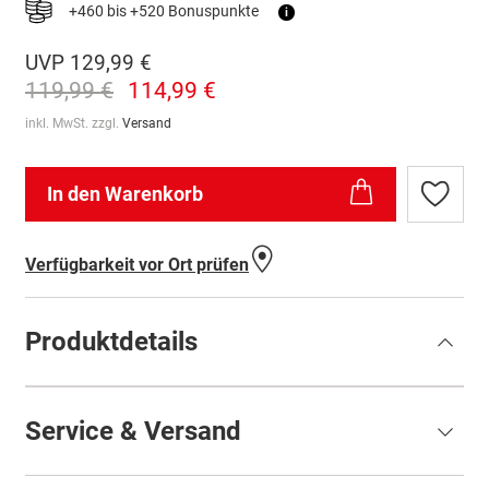
+460 bis +520 Bonuspunkte
i
UVP
129,99 €
119,99 €
114,99 €
inkl. MwSt. zzgl.
Versand
In den Warenkorb
Zur
Wunschl
hinzufü
Verfügbarkeit vor Ort prüfen
Produktdetails
Service & Versand