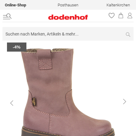
Online-Shop
Posthausen
Kaltenkirchen
Su
Zum
-4%
Ende
der
Bildergalerie
springen