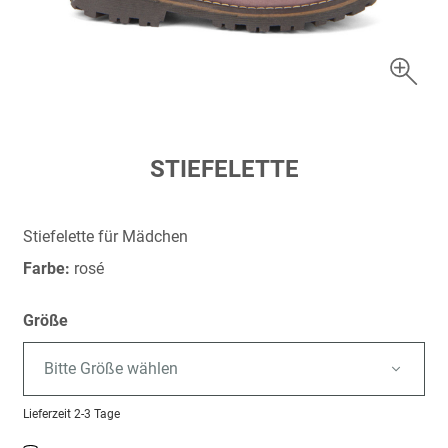
Zum
STIEFELETTE
Anfang
der
Bildergalerie
Stiefelette für Mädchen
springen
Farbe:
rosé
Größe
Bitte Größe wählen
Lieferzeit
2-3 Tage