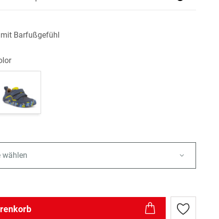
 mit Barfußgefühl
olor
e wählen
arenkorb
Zur