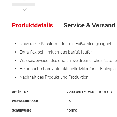
Zum
Anfang
Produktdetails
Service & Versand
der
Bildergalerie
springen
Universelle Passform - für alle Fußweiten geeignet
Extra flexibel - imitiert das barfuß laufen
Wasserabweisendes und umweltfreundliches Naturle
Herausnehmbare antibakterielle Mikrofaser-Einleges
Nachhaltiges Produkt und Produktion
Mehr
Artikel-Nr
7200980169#MULTICOLOR
Informationen
Wechselfußbett
Ja
Schuhweite
normal