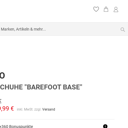
S
O
CHUHE "BAREFOOT BASE"
€
9,99 €
inkl. MwSt. zzgl.
Versand
 +360 Bonuspunkte
i