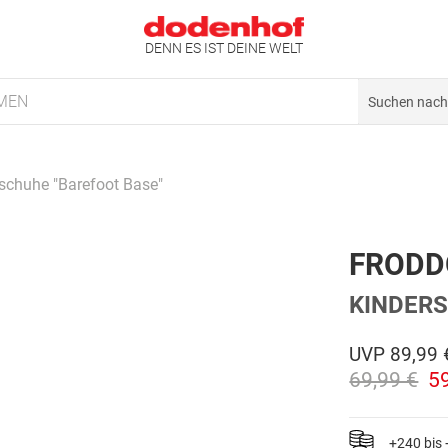
DENN ES IST DEINE WELT
MEN
schuhe "Barefoot Base"
FRODD
KINDERS
UVP
89,99 
69,99 €
5
+240 bis