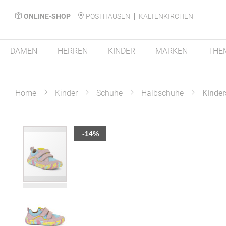
ONLINE-SHOP
POSTHAUSEN
KALTENKIRCHEN
DAMEN
HERREN
KINDER
MARKEN
THE
Home
Kinder
Schuhe
Halbschuhe
Kinder
Zum
-14%
Ende
der
Bildergalerie
springen