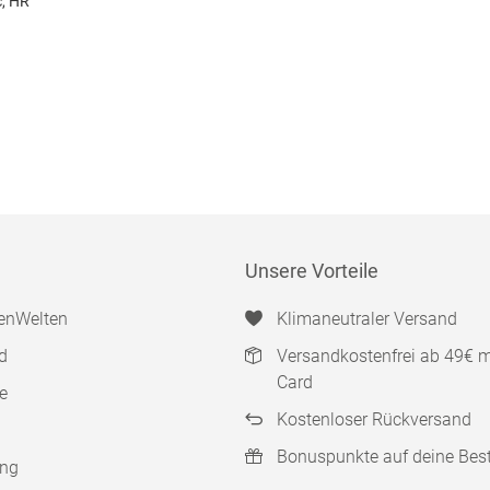
c, HR
Unsere Vorteile
enWelten
Klimaneutraler Versand
d
Versandkostenfrei ab 49€ 
Card
e
Kostenloser Rückversand
Bonuspunkte auf deine Bes
ung