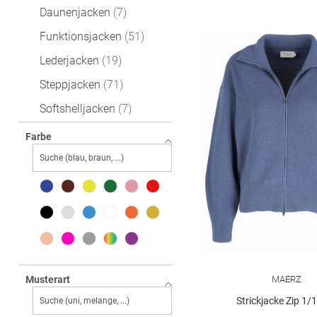
Daunenjacken
7
Funktionsjacken
51
Lederjacken
19
Steppjacken
71
Softshelljacken
7
Wolljacke
26
Farbe
Blousons
49
Fleecejacken
3
Jeansjacken
36
Parkas
21
Trenchcoats
6
Sweatjacken
40
MAERZ
Musterart
Strickjacke Zip 1/