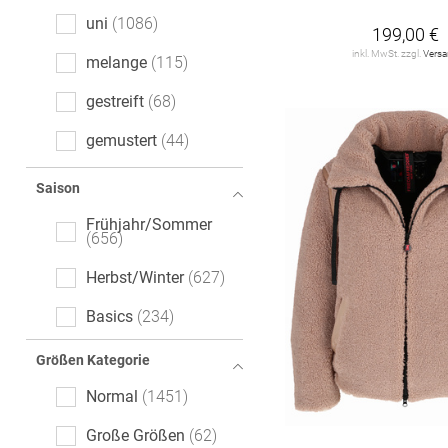
uni
1086
199,00 €
inkl. MwSt. zzgl.
Vers
melange
115
gestreift
68
gemustert
44
Denim
33
Saison
Ajour
26
Frühjahr/Sommer
656
floral
25
Herbst/Winter
627
Animalprint
18
Basics
234
kariert
13
Größen Kategorie
Motivprint
11
Normal
1451
Color-Blocking
10
Große Größen
62