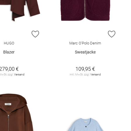
E HINZUFÜGEN
ZUR WUNSCHLISTE HINZUFÜGEN
ZUR W
HUGO
Marc O'Polo Denim
Blazer
Sweatjacke
279,00 €
109,95 €
 MwSt. zzgl.
Versand
inkl. MwSt. zzgl.
Versand