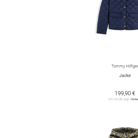
DENIM Tom Tailor
7
DIDRIKSONS
7
DORISSTREICH
8
DRYKORN
8
ELISABETTA
FRANCHI
2
Tommy Hilfige
ESSENTIEL
ANTWERP
3
Jacke
ESTELOU
3
199,90 €
FRAPP
2
inkl. MwSt. zzgl.
Vers
FRIEDA&FREDDIES
9
FUCHS SCHMITT
65
FYNCH-HATTON
4