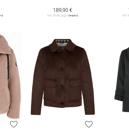
189,90 €
and
inkl. MwSt. zzgl.
Versand
inkl.
ZUR WUNSCHLISTE HINZUFÜGEN
ZUR WUNSCHLIST