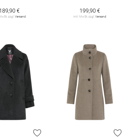
189,90 €
199,90 €
 MwSt. zzgl.
Versand
inkl. MwSt. zzgl.
Versand
E HINZUFÜGEN
ZUR WUNSCHLISTE HINZUFÜGEN
ZUR W