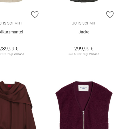
E HINZUFÜGEN
ZUR WUNSCHLISTE HINZUFÜGEN
ZUR W
CHS SCHMITT
FUCHS SCHMITT
llkurzmantel
Jacke
239,99 €
299,99 €
 MwSt. zzgl.
Versand
inkl. MwSt. zzgl.
Versand