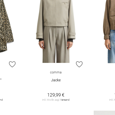
ZUR WUNSCHLISTE HINZUFÜGEN
ZUR WUNSCHLIST
comma
"
Jacke
129,99 €
and
inkl. MwSt. zzgl.
Versand
inkl.