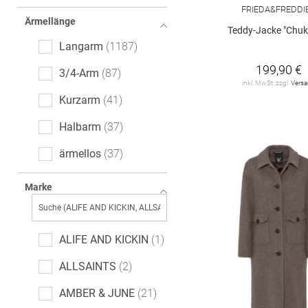
Logoprint
10
FRIEDA&FREDDI
Ärmellänge
leopard
9
Teddy-Jacke "Chuk
Langarm
1187
Fischgrätmuster
8
199,90 €
3/4-Arm
87
Hahnentritt
5
inkl. MwSt. zzgl.
Vers
Kurzarm
41
Paisley-Muster
5
Halbarm
37
cable_knit
5
ärmellos
37
All-Over-Print (AOP)
4
7/8-Arm
3
Marke
Tartan
4
extra kurzer Arm
1
gepunktet
4
ALIFE AND KICKIN
1
Used-Effekte
3
ALLSAINTS
2
Ethno
2
AMBER & JUNE
21
Farbverlauf
2