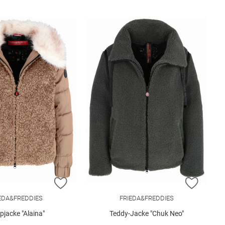
E HINZUFÜGEN
ZUR WUNSCHLISTE HINZUFÜGEN
ZUR W
EDA&FREDDIES
FRIEDA&FREDDIES
pjacke "Alaina"
Teddy-Jacke "Chuk Neo"