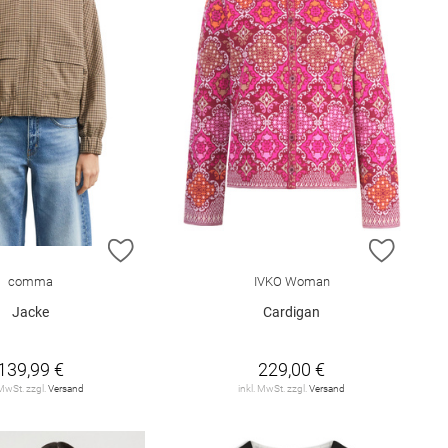
E HINZUFÜGEN
ZUR WUNSCHLISTE HINZUFÜGEN
ZUR W
comma
IVKO Woman
Jacke
Cardigan
139,99 €
229,00 €
 MwSt. zzgl.
Versand
inkl. MwSt. zzgl.
Versand