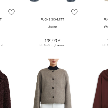
ZUR WUNSCHLISTE HINZUFÜGEN
ZUR WUNSCHLIST
T
FUCHS SCHMITT
FU
Jacke
Wo
199,99 €
and
inkl. MwSt. zzgl.
Versand
inkl.