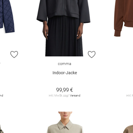
ZUR WUNSCHLISTE HINZUFÜGEN
ZUR WUNSCHLIST
r
comma
Indoor-Jacke
99,99 €
and
inkl. MwSt. zzgl.
Versand
inkl.