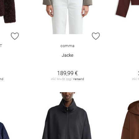
ZUR WUNSCHLISTE HINZUFÜGEN
ZUR WUNSCHLIST
T
comma
Jacke
189,99 €
and
inkl. MwSt. zzgl.
Versand
inkl.