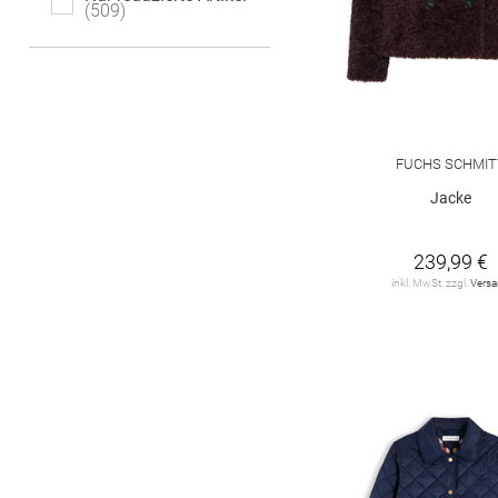
52
509
54
54/56
Barbara Lebek
82
Betty & Co
16
Betty Barclay
30
Buena Vista
1
FUCHS SCHMIT
Jacke
CABRINI
2
CARTOON
20
239,99 €
inkl. MwSt. zzgl.
Vers
CECIL
1
CINQUE
13
CLARINA
10
CLOSED
3
Chelsea Rose
2