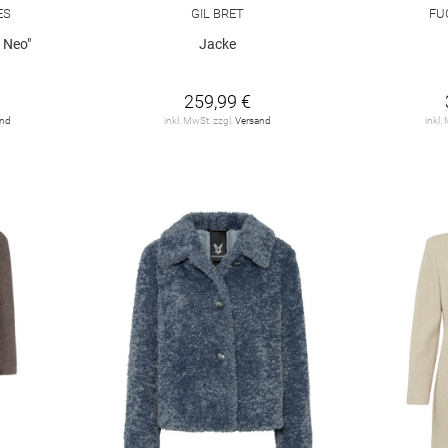
ES
GIL BRET
FU
 Neo"
Jacke
259,99 €
and
inkl. MwSt. zzgl.
Versand
inkl.