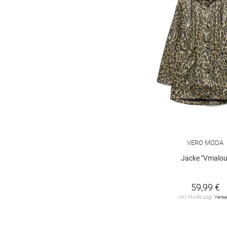
Frank Walder
20
G.I.G.A.
2
GANT
11
GARCIA
1
GIL BRET
61
GUIDO MARIA
KRETSCHMER
6
Green Goose
2
VERO MODA
Jacke "Vmalou
HERZEN'S
ANGELEGENHEIT
1
59,99 €
HUGO
21
inkl. MwSt. zzgl.
Vers
HaILY*S
14