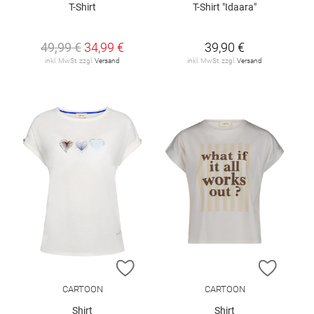
T-Shirt
T-Shirt "Idaara"
49,99 €
34,99 €
39,90 €
inkl. MwSt. zzgl.
Versand
inkl. MwSt. zzgl.
Versand
ZUR WUNSCHLISTE HINZUFÜGEN
ZUR W
CARTOON
CARTOON
Shirt
Shirt