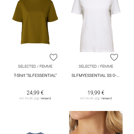
ZUR WUNSCHLISTE HINZUFÜGEN
ZUR W
SELECTED / FEMME
SELECTED / FEMME
T-Shirt "SLFESSENTIAL"
SLFMYESSENTIAL SS O-NECK TEE NOOS
24,99 €
19,99 €
inkl. MwSt. zzgl.
Versand
inkl. MwSt. zzgl.
Versand