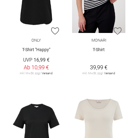
ZUR WUNSCHLISTE HINZUFÜGEN
ZUR W
ONLY
MONARI
T-Shirt "Happy"
T-Shirt
UVP
16,99 €
Ab
10,99 €
39,99 €
inkl. MwSt. zzgl.
Versand
inkl. MwSt. zzgl.
Versand