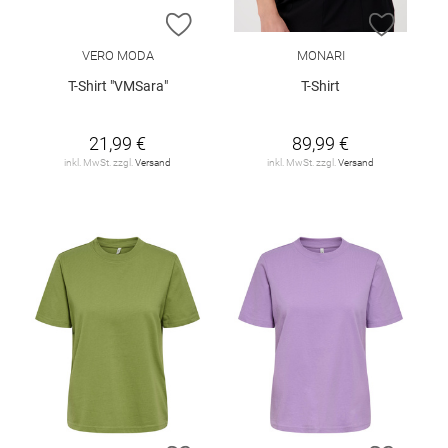
ZUR WUNSCHLISTE HINZUFÜGEN
ZUR W
VERO MODA
MONARI
T-Shirt "VMSara"
T-Shirt
21,99 €
89,99 €
inkl. MwSt. zzgl.
Versand
inkl. MwSt. zzgl.
Versand