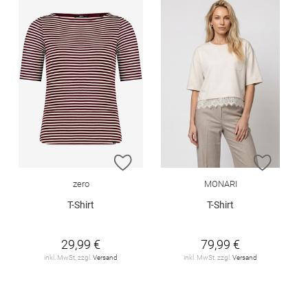
ZUR WUNSCHLISTE HINZUFÜGEN
ZUR W
zero
MONARI
T-Shirt
T-Shirt
29,99 €
79,99 €
inkl. MwSt. zzgl.
Versand
inkl. MwSt. zzgl.
Versand