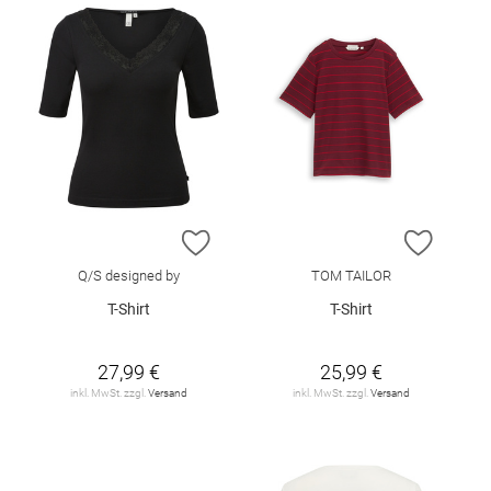
ZUR WUNSCHLISTE HINZUFÜGEN
ZUR W
Q/S designed by
TOM TAILOR
T-Shirt
T-Shirt
27,99 €
25,99 €
inkl. MwSt. zzgl.
Versand
inkl. MwSt. zzgl.
Versand