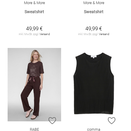
More & More
More & More
Sweatshirt
Sweatshirt
49,99 €
49,99 €
inkl. MwSt. zzgl.
Versand
inkl. MwSt. zzgl.
Versand
ZUR WUNSCHLISTE HINZUFÜGEN
ZUR W
RABE
comma