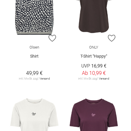
ZUR WUNSCHLISTE HINZUFÜGEN
ZUR W
Olsen
ONLY
Shirt
T-Shirt "Happy"
UVP
16,99 €
49,99 €
Ab
10,99 €
inkl. MwSt. zzgl.
Versand
inkl. MwSt. zzgl.
Versand