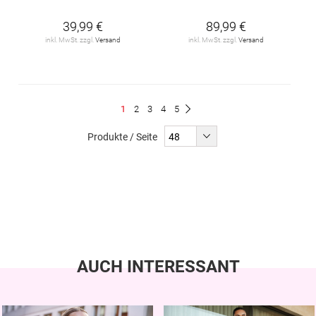
39,99 €
89,99 €
inkl. MwSt. zzgl.
Versand
inkl. MwSt. zzgl.
Versand
Seite
Du
Seite
Seite
Seite
Seite
1
2
3
4
5
Seite
Weiter
liest
Produkte / Seite
gerade
Seite
AUCH INTERESSANT