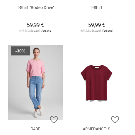
T-Shirt "Rodeo Drive"
T-Shirt
59,99 €
59,99 €
inkl. MwSt. zzgl.
Versand
inkl. MwSt. zzgl.
Versand
-30%
ZUR WUNSCHLISTE HINZUFÜGEN
ZUR W
RABE
ARMEDANGELS