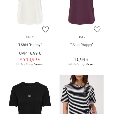
ZUR WUNSCHLISTE HINZUFÜGEN
ZUR W
ONLY
ONLY
T-Shirt "Happy"
T-Shirt "Happy"
UVP
16,99 €
Ab
10,99 €
16,99 €
inkl. MwSt. zzgl.
Versand
inkl. MwSt. zzgl.
Versand