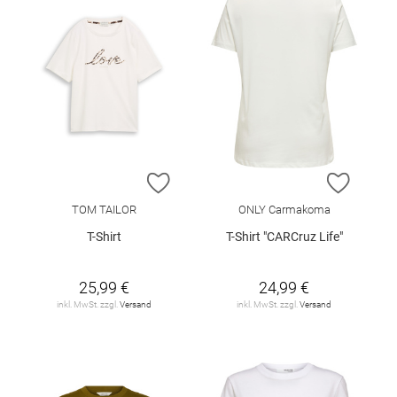
ZUR WUNSCHLISTE HINZUFÜGEN
ZUR W
TOM TAILOR
ONLY Carmakoma
T-Shirt
T-Shirt "CARCruz Life"
25,99 €
24,99 €
inkl. MwSt. zzgl.
Versand
inkl. MwSt. zzgl.
Versand