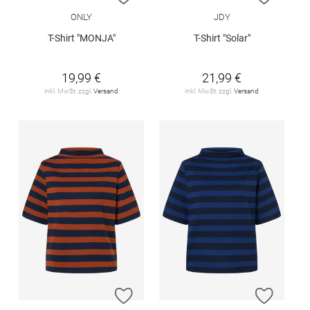
ONLY
JDY
T-Shirt "MONJA"
T-Shirt "Solar"
19,99 €
21,99 €
inkl. MwSt. zzgl.
Versand
inkl. MwSt. zzgl.
Versand
ZUR WUNSCHLISTE HINZUFÜGEN
ZUR W