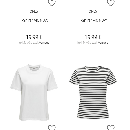
ZUR WUNSCHLISTE HINZUFÜGEN
ZUR W
ONLY
ONLY
T-Shirt "MONJA"
T-Shirt "MONJA"
19,99 €
19,99 €
inkl. MwSt. zzgl.
Versand
inkl. MwSt. zzgl.
Versand
ZUR WUNSCHLISTE HINZUFÜGEN
ZUR W