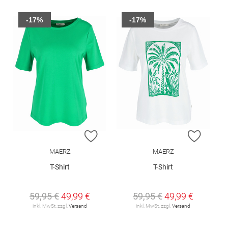
-17%
-17%
ZUR WUNSCHLISTE HINZUFÜGEN
ZUR W
MAERZ
MAERZ
T-Shirt
T-Shirt
59,95 €
49,99 €
59,95 €
49,99 €
inkl. MwSt. zzgl.
Versand
inkl. MwSt. zzgl.
Versand