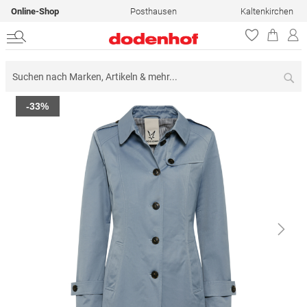
Online-Shop
Posthausen
Kaltenkirchen
Su
Zum
-33%
Ende
der
Bildergalerie
springen