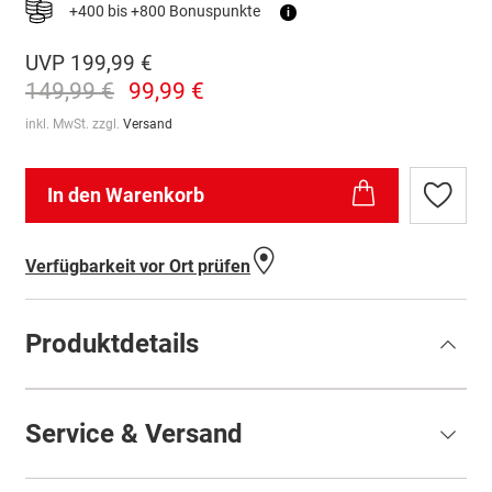
+400 bis +800 Bonuspunkte
i
UVP
199,99 €
149,99 €
99,99 €
inkl. MwSt. zzgl.
Versand
In den Warenkorb
Zur
Wunschl
hinzufü
Verfügbarkeit vor Ort prüfen
Produktdetails
Service & Versand