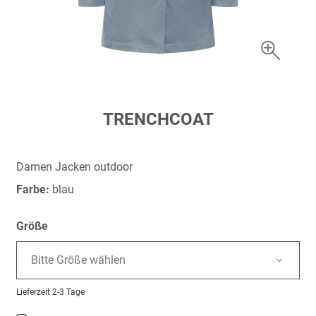
Zum
TRENCHCOAT
Anfang
der
Bildergalerie
Damen Jacken outdoor
springen
Farbe:
blau
Größe
Bitte Größe wählen
Lieferzeit
2-3 Tage