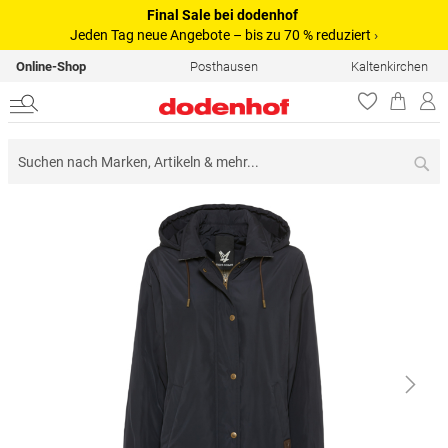
Final Sale bei dodenhof
Jeden Tag neue Angebote – bis zu 70 % reduziert
›
Online-Shop
Posthausen
Kaltenkirchen
Su
Zum
Ende
der
Bildergalerie
springen