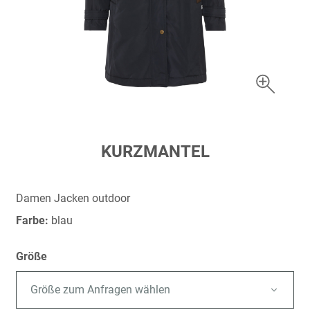
Zum
KURZMANTEL
Anfang
der
Bildergalerie
Damen Jacken outdoor
springen
Farbe:
blau
Größe
Größe zum Anfragen wählen