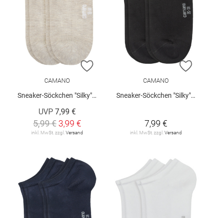
ZUR WUNSCHLISTE HINZUFÜGEN
ZUR W
CAMANO
CAMANO
Sneaker-Söckchen "Silky", 2er-Pack
Sneaker-Söckchen "Silky", 2er-Pack
UVP
7,99 €
5,99 €
3,99 €
7,99 €
inkl. MwSt. zzgl.
Versand
inkl. MwSt. zzgl.
Versand