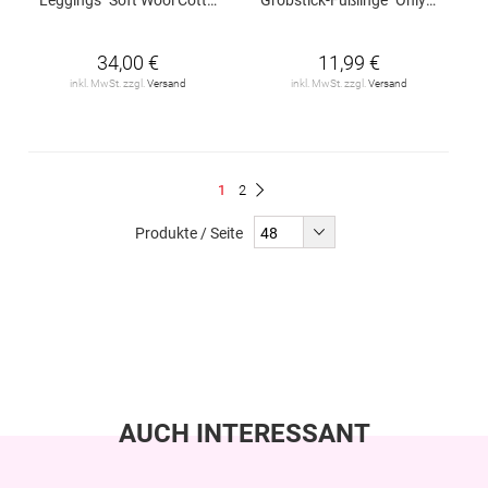
34,00 €
11,99 €
inkl. MwSt. zzgl.
Versand
inkl. MwSt. zzgl.
Versand
Seite
Du
Seite
1
2
Seite
Weiter
liest
Produkte / Seite
gerade
Seite
AUCH INTERESSANT