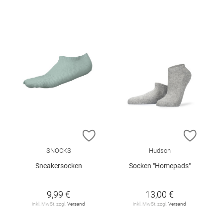
ZUR WUNSCHLISTE HINZUFÜGEN
ZUR W
SNOCKS
Hudson
Sneakersocken
Socken "Homepads"
9,99 €
13,00 €
inkl. MwSt. zzgl.
Versand
inkl. MwSt. zzgl.
Versand