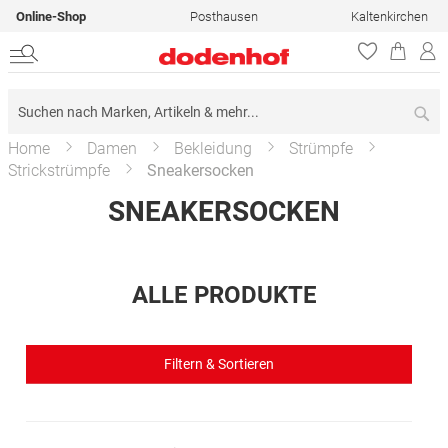
Online-Shop
Posthausen
Kaltenkirchen
Su
Home
Damen
Bekleidung
Strümpfe
Strickstrümpfe
Sneakersocken
SNEAKERSOCKEN
ALLE PRODUKTE
Filtern & Sortieren