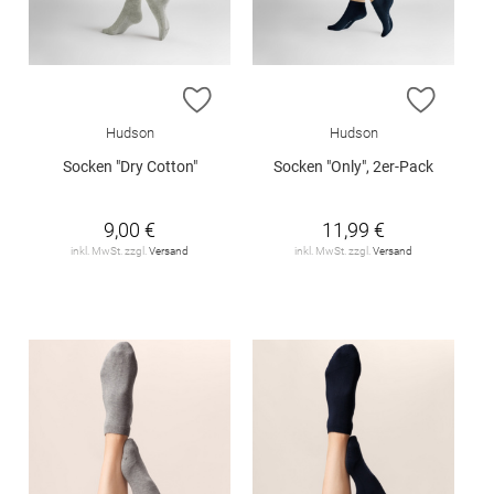
ZUR WUNSCHLISTE HINZUFÜGEN
ZUR W
Hudson
Hudson
Socken "Dry Cotton"
Socken "Only", 2er-Pack
9,00 €
11,99 €
inkl. MwSt. zzgl.
Versand
inkl. MwSt. zzgl.
Versand