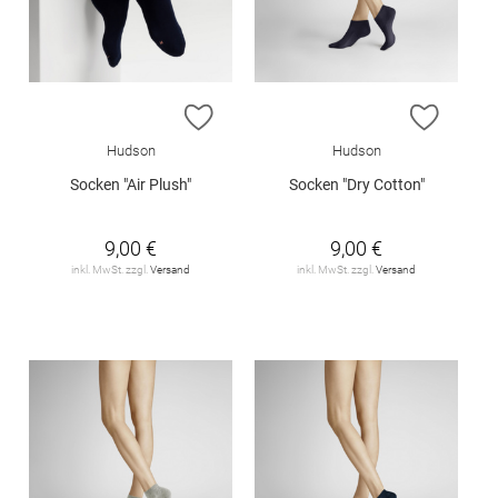
ZUR WUNSCHLISTE HINZUFÜGEN
ZUR W
Hudson
Hudson
Socken "Air Plush"
Socken "Dry Cotton"
9,00 €
9,00 €
inkl. MwSt. zzgl.
Versand
inkl. MwSt. zzgl.
Versand