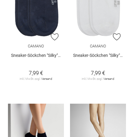
ZUR WUNSCHLISTE HINZUFÜGEN
ZUR W
CAMANO
CAMANO
Sneaker-Söckchen "Silky", 2er-Pack
Sneaker-Söckchen "Silky", 2er-Pack
7,99 €
7,99 €
inkl. MwSt. zzgl.
Versand
inkl. MwSt. zzgl.
Versand