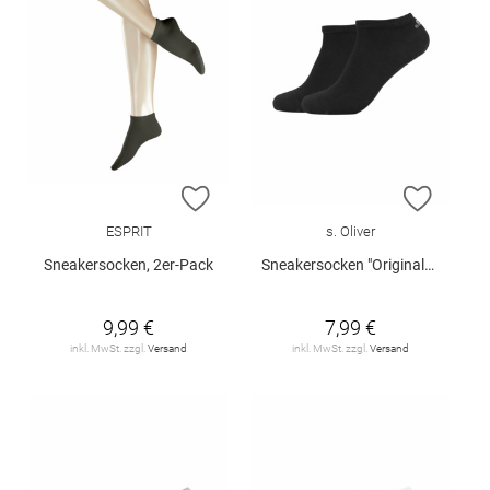
ZUR WUNSCHLISTE HINZUFÜGEN
ZUR W
ESPRIT
s. Oliver
Sneakersocken, 2er-Pack
Sneakersocken "Originals Organic", 2er-Pack
9,99 €
7,99 €
inkl. MwSt. zzgl.
Versand
inkl. MwSt. zzgl.
Versand