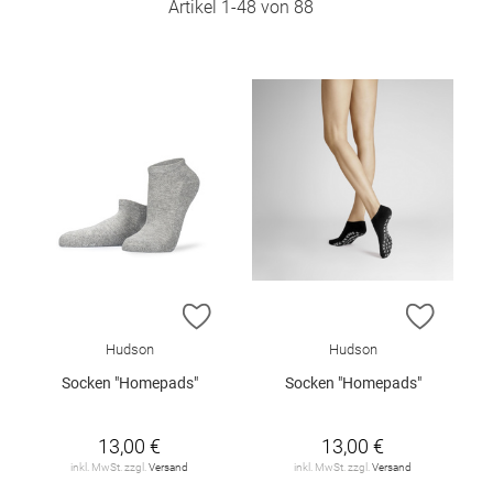
Artikel
1
-
48
von
88
ZUR WUNSCHLISTE HINZUFÜGEN
ZUR W
Hudson
Hudson
Socken "Homepads"
Socken "Homepads"
13,00 €
13,00 €
inkl. MwSt. zzgl.
Versand
inkl. MwSt. zzgl.
Versand