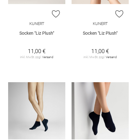
ZUR WUNSCHLISTE HINZUFÜGEN
ZUR W
KUNERT
KUNERT
Socken "Liz Plush"
Socken "Liz Plush"
11,00 €
11,00 €
inkl. MwSt. zzgl.
Versand
inkl. MwSt. zzgl.
Versand