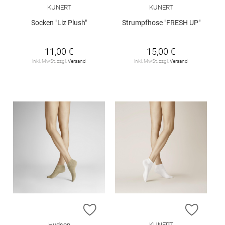
KUNERT
KUNERT
Socken "Liz Plush"
Strumpfhose "FRESH UP"
11,00 €
15,00 €
inkl. MwSt. zzgl.
Versand
inkl. MwSt. zzgl.
Versand
ZUR WUNSCHLISTE HINZUFÜGEN
ZUR W
Hudson
KUNERT