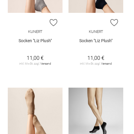
ZUR WUNSCHLISTE HINZUFÜGEN
ZUR W
KUNERT
KUNERT
Socken "Liz Plush"
Socken "Liz Plush"
11,00 €
11,00 €
inkl. MwSt. zzgl.
Versand
inkl. MwSt. zzgl.
Versand