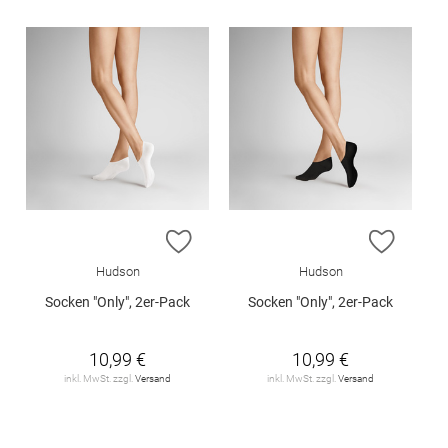
ZUR WUNSCHLISTE HINZUFÜGEN
ZUR W
Hudson
Hudson
Socken "Only", 2er-Pack
Socken "Only", 2er-Pack
10,99 €
10,99 €
inkl. MwSt. zzgl.
Versand
inkl. MwSt. zzgl.
Versand