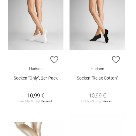
ZUR WUNSCHLISTE HINZUFÜGEN
ZUR W
Hudson
Hudson
Socken "Only", 2er-Pack
Socken "Relax Cotton"
10,99 €
10,99 €
inkl. MwSt. zzgl.
Versand
inkl. MwSt. zzgl.
Versand