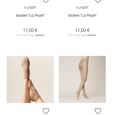
KUNERT
KUNERT
Socken "Liz Plush"
Socken "Liz Plush"
11,00 €
11,00 €
inkl. MwSt. zzgl.
Versand
inkl. MwSt. zzgl.
Versand
ZUR WUNSCHLISTE HINZUFÜGEN
ZUR W