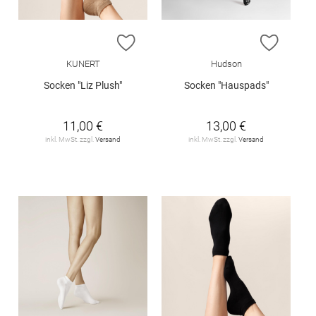
ZUR WUNSCHLISTE HINZUFÜGEN
ZUR W
KUNERT
Hudson
Socken "Liz Plush"
Socken "Hauspads"
11,00 €
13,00 €
inkl. MwSt. zzgl.
Versand
inkl. MwSt. zzgl.
Versand