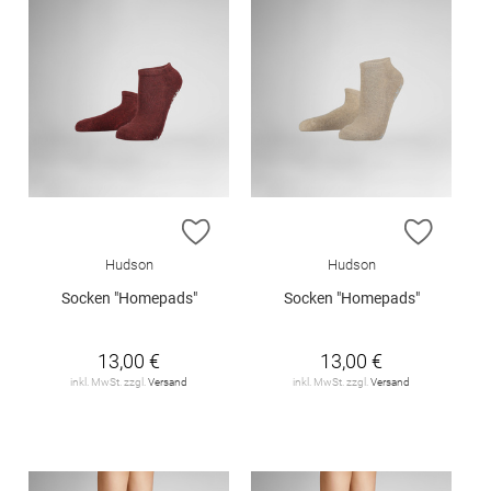
ZUR WUNSCHLISTE HINZUFÜGEN
ZUR W
Hudson
Hudson
Socken "Homepads"
Socken "Homepads"
13,00 €
13,00 €
inkl. MwSt. zzgl.
Versand
inkl. MwSt. zzgl.
Versand