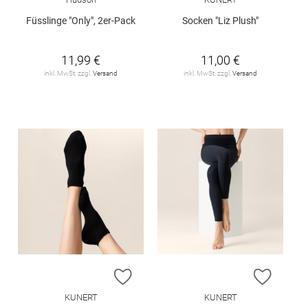
Füsslinge "Only", 2er-Pack
Socken "Liz Plush"
11,99 €
11,00 €
inkl. MwSt. zzgl.
Versand
inkl. MwSt. zzgl.
Versand
ZUR WUNSCHLISTE HINZUFÜGEN
ZUR W
KUNERT
KUNERT