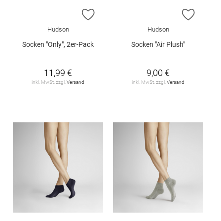
ZUR WUNSCHLISTE HINZUFÜGEN
ZUR W
Hudson
Hudson
Socken "Only", 2er-Pack
Socken "Air Plush"
11,99 €
9,00 €
inkl. MwSt. zzgl.
Versand
inkl. MwSt. zzgl.
Versand