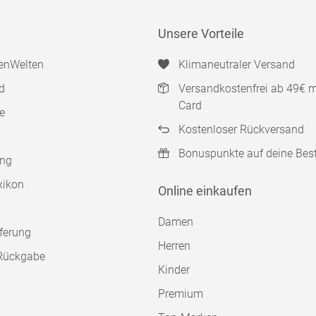
Unsere Vorteile
enWelten
Klimaneutraler Versand
d
Versandkostenfrei ab 49€ 
Card
e
Kostenloser Rückversand
Bonuspunkte auf deine Bes
ung
xikon
Online einkaufen
Damen
ferung
Herren
Rückgabe
Kinder
Premium