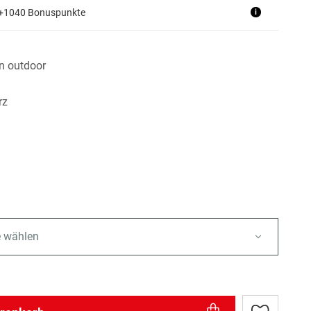
 +1040 Bonuspunkte
i
n outdoor
rz
e wählen