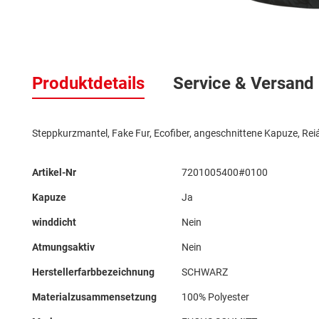
Zum
Anfang
der
Produktdetails
Service & Versand
Bildergalerie
springen
Steppkurzmantel, Fake Fur, Ecofiber, angeschnittene Kapuze, Rei
Mehr
Artikel-Nr
7201005400#0100
Informationen
Kapuze
Ja
winddicht
Nein
Atmungsaktiv
Nein
Herstellerfarbbezeichnung
SCHWARZ
Materialzusammensetzung
100% Polyester