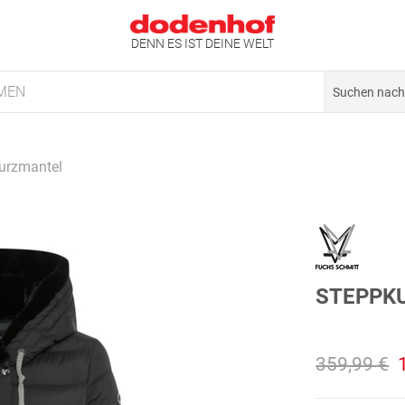
DENN ES IST DEINE WELT
MEN
urzmantel
STEPPK
359,99 €