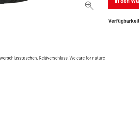
In den W
Verfügbarkeit
áverschlusstaschen, Reiáverschluss, We care for nature