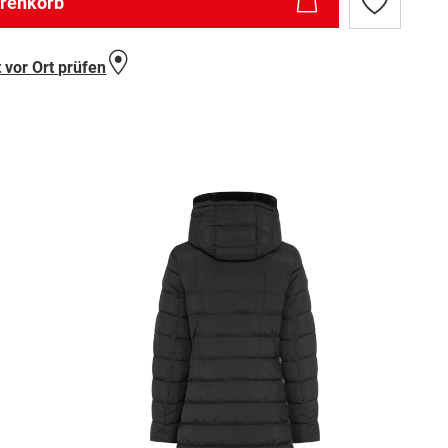
arenkorb
Zur
Wunschlist
hinzufügen
 vor Ort prüfen