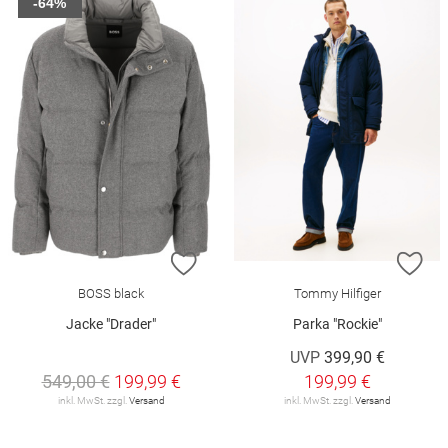
-64%
ZUR WUNSCHLISTE HINZUFÜGEN
ZU
BOSS black
Tommy Hilfiger
Jacke "Drader"
Parka "Rockie"
UVP
399,90 €
549,00 €
199,99 €
199,99 €
inkl. MwSt. zzgl.
Versand
inkl. MwSt. zzgl.
Versand