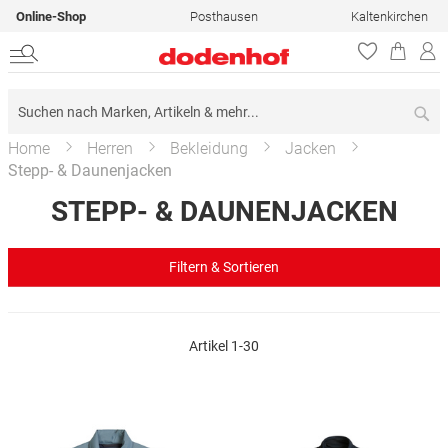
Online-Shop
Posthausen
Kaltenkirchen
Su
Home
Herren
Bekleidung
Jacken
Stepp- & Daunenjacken
STEPP- & DAUNENJACKEN
Filtern & Sortieren
Artikel
1
-
30