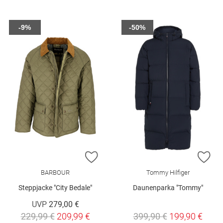
-9%
-50%
ZUR WUNSCHLISTE HINZUFÜGEN
ZU
BARBOUR
Tommy Hilfiger
Steppjacke "City Bedale"
Daunenparka "Tommy"
UVP
279,00 €
229,99 €
209,99 €
399,90 €
199,90 €