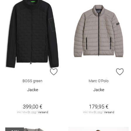
ZUR WUNSCHLISTE HINZUFÜGEN
ZU
BOSS green
Marc O'Polo
Jacke
Jacke
399,00 €
179,95 €
inkl. MwSt. zzgl.
Versand
inkl. MwSt. zzgl.
Versand