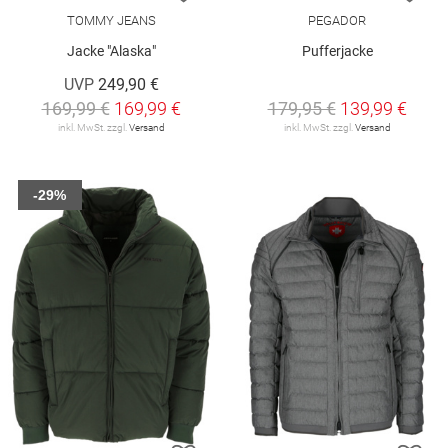
TOMMY JEANS
PEGADOR
Jacke "Alaska"
Pufferjacke
UVP
249,90 €
169,99 €
169,99 €
179,95 €
139,99 €
inkl. MwSt. zzgl.
Versand
inkl. MwSt. zzgl.
Versand
-29%