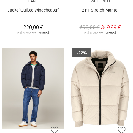
GANT
WOOLRICH
Jacke "Quilted Windcheater"
2in1 Stretch-Mantel
220,00 €
690,00 €
349,99 €
inkl. MwSt. zzgl.
Versand
inkl. MwSt. zzgl.
Versand
-22%
ZUR WUNSCHLISTE HINZUFÜGEN
ZU