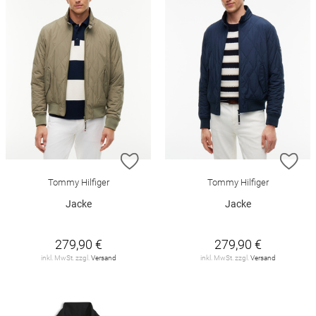
ZUR WUNSCHLISTE HINZUFÜGEN
ZU
Tommy Hilfiger
Tommy Hilfiger
Jacke
Jacke
279,90 €
279,90 €
inkl. MwSt. zzgl.
Versand
inkl. MwSt. zzgl.
Versand