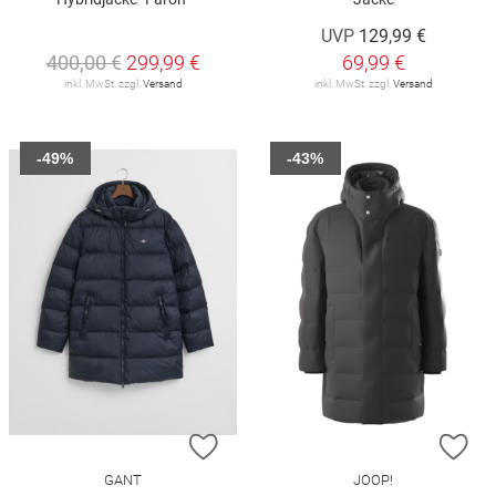
UVP
129,99 €
400,00 €
299,99 €
69,99 €
inkl. MwSt. zzgl.
Versand
inkl. MwSt. zzgl.
Versand
-49%
-43%
ZUR WUNSCHLISTE HINZUFÜGEN
ZU
GANT
JOOP!