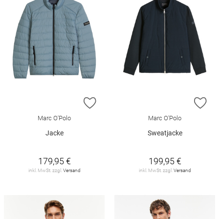
ZUR WUNSCHLISTE HINZUFÜGEN
ZU
Marc O'Polo
Marc O'Polo
Jacke
Sweatjacke
179,95 €
199,95 €
inkl. MwSt. zzgl.
Versand
inkl. MwSt. zzgl.
Versand