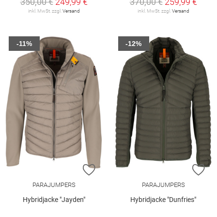
350,00 €
249,99 €
370,00 €
259,99 €
inkl. MwSt. zzgl.
Versand
inkl. MwSt. zzgl.
Versand
-11%
-12%
ZUR WUNSCHLISTE HINZUFÜGEN
ZU
PARAJUMPERS
PARAJUMPERS
Hybridjacke "Jayden"
Hybridjacke "Dunfries"