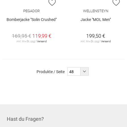
ZUR WUNSCHLISTE HINZUFÜGEN
ZU
PEGADOR
WELLENSTEYN
Bomberjacke "Solin Crushed"
Jacke "MOL Men"
169,95 €
119,99 €
199,50 €
inkl. MwSt. zzgl.
Versand
inkl. MwSt. zzgl.
Versand
Produkte / Seite
Hast du Fragen?