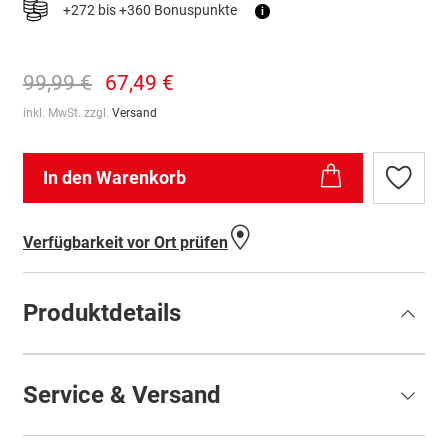
+272 bis +360 Bonuspunkte
i
99,99 €
67,49 €
inkl. MwSt. zzgl.
Versand
In den Warenkorb
Zur
Wunschl
hinzufü
Verfügbarkeit vor Ort prüfen
Produktdetails
Service & Versand