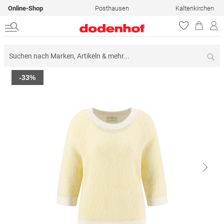
Online-Shop
Posthausen
Kaltenkirchen
Su
Zum
-33%
Ende
der
Bildergalerie
springen