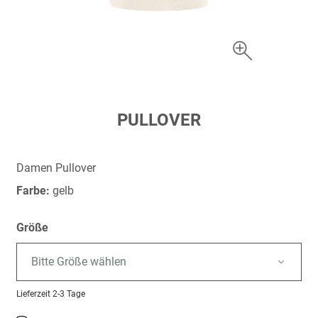
Zum
PULLOVER
Anfang
der
Bildergalerie
Damen Pullover
springen
Farbe:
gelb
Größe
Bitte Größe wählen
Lieferzeit
2-3 Tage