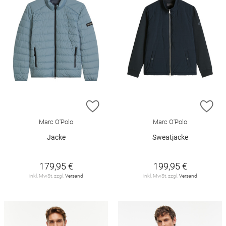
ZUR WUNSCHLISTE HINZUFÜGEN
ZU
Marc O'Polo
Marc O'Polo
Jacke
Sweatjacke
179,95 €
199,95 €
inkl. MwSt. zzgl.
Versand
inkl. MwSt. zzgl.
Versand