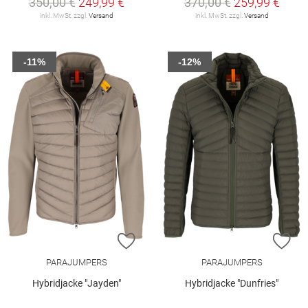
350,00 €
249,99 €
370,00 €
259,99 €
inkl. MwSt. zzgl.
Versand
inkl. MwSt. zzgl.
Versand
-11%
-12%
ZUR WUNSCHLISTE HINZUFÜGEN
ZU
PARAJUMPERS
PARAJUMPERS
Hybridjacke "Jayden"
Hybridjacke "Dunfries"