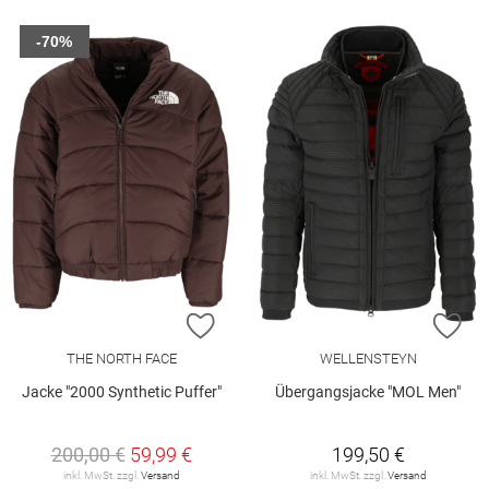
-70%
ZUR WUNSCHLISTE HINZUFÜGEN
ZU
THE NORTH FACE
WELLENSTEYN
Jacke "2000 Synthetic Puffer"
Übergangsjacke "MOL Men"
200,00 €
59,99 €
199,50 €
inkl. MwSt. zzgl.
Versand
inkl. MwSt. zzgl.
Versand