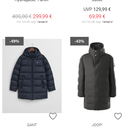
UVP
129,99 €
400,00 €
299,99 €
69,99 €
inkl. MwSt. zzgl.
Versand
inkl. MwSt. zzgl.
Versand
-49%
-43%
ZUR WUNSCHLISTE HINZUFÜGEN
ZU
GANT
JOOP!