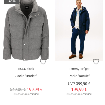
-64%
ZUR WUNSCHLISTE HINZUFÜGEN
ZU
BOSS black
Tommy Hilfiger
Jacke "Drader"
Parka "Rockie"
UVP
399,90 €
549,00 €
199,99 €
199,99 €
inkl. MwSt. zzgl.
Versand
inkl. MwSt. zzgl.
Versand