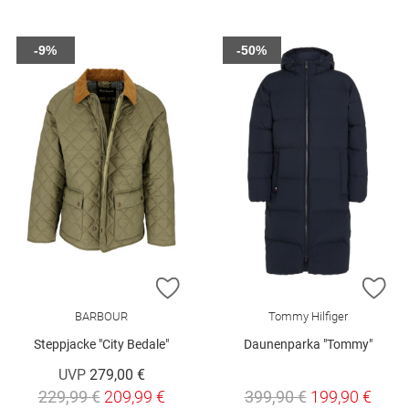
-9%
-50%
ZUR WUNSCHLISTE HINZUFÜGEN
ZU
BARBOUR
Tommy Hilfiger
Steppjacke "City Bedale"
Daunenparka "Tommy"
UVP
279,00 €
229,99 €
209,99 €
399,90 €
199,90 €