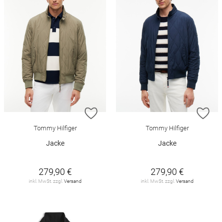
ZUR WUNSCHLISTE HINZUFÜGEN
ZU
Tommy Hilfiger
Tommy Hilfiger
Jacke
Jacke
279,90 €
279,90 €
inkl. MwSt. zzgl.
Versand
inkl. MwSt. zzgl.
Versand