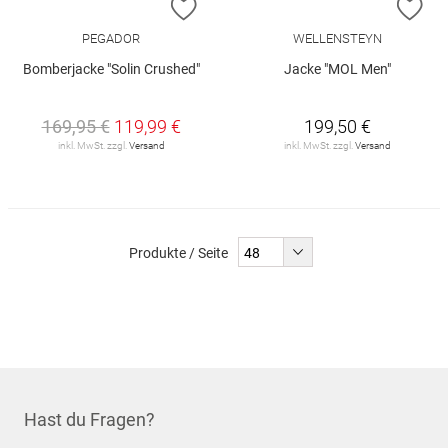
ZUR WUNSCHLISTE HINZUFÜGEN
ZU
PEGADOR
WELLENSTEYN
Bomberjacke "Solin Crushed"
Jacke "MOL Men"
169,95 €
119,99 €
199,50 €
inkl. MwSt. zzgl.
Versand
inkl. MwSt. zzgl.
Versand
Produkte / Seite
Hast du Fragen?