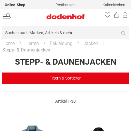
Online-Shop
Posthausen
Kaltenkirchen
Su
Home
Herren
Bekleidung
Jacken
Stepp- & Daunenjacken
STEPP- & DAUNENJACKEN
Filtern & Sortieren
Artikel
1
-
30