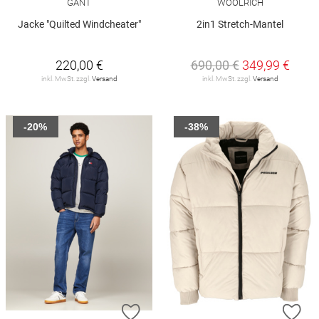
GANT
WOOLRICH
Jacke "Quilted Windcheater"
2in1 Stretch-Mantel
220,00 €
690,00 €
349,99 €
inkl. MwSt. zzgl.
Versand
inkl. MwSt. zzgl.
Versand
-20%
-38%
ZUR WUNSCHLISTE HINZUFÜGEN
ZU