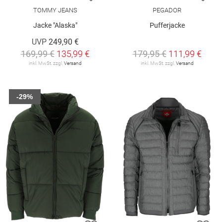
TOMMY JEANS
PEGADOR
Jacke "Alaska"
Pufferjacke
UVP
249,90 €
169,99 €
135,99 €
179,95 €
111,99 €
inkl. MwSt. zzgl.
Versand
inkl. MwSt. zzgl.
Versand
-29%