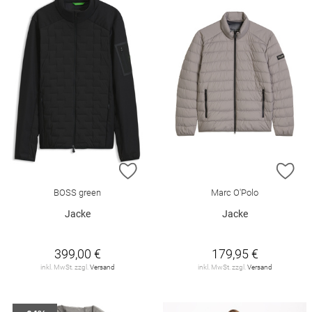
ZUR WUNSCHLISTE HINZUFÜGEN
ZU
BOSS green
Marc O'Polo
Jacke
Jacke
399,00 €
179,95 €
inkl. MwSt. zzgl.
Versand
inkl. MwSt. zzgl.
Versand