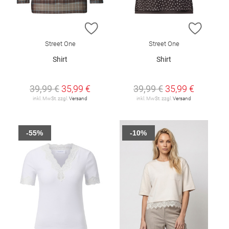
ZUR WUNSCHLISTE HINZUFÜGEN
ZUR W
Street One
Street One
Shirt
Shirt
39,99 €
35,99 €
39,99 €
35,99 €
inkl. MwSt. zzgl.
Versand
inkl. MwSt. zzgl.
Versand
-55%
-10%