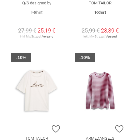
Q/S designed by
TOM TAILOR
T-Shirt
T-Shirt
27,99 €
25,19 €
25,99 €
23,39 €
inkl. MwSt. zzgl.
Versand
inkl. MwSt. zzgl.
Versand
-10%
-10%
ZUR WUNSCHLISTE HINZUFÜGEN
ZUR W
TOM TAILOR
ARMEDANGELS