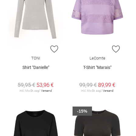
ZUR WUNSCHLISTE HINZUFÜGEN
ZUR W
TONI
LeComte
Shirt "Danielle"
T-Shirt "Marais"
59,95 €
53,96 €
99,99 €
89,99 €
inkl. MwSt. zzgl.
Versand
inkl. MwSt. zzgl.
Versand
-15%