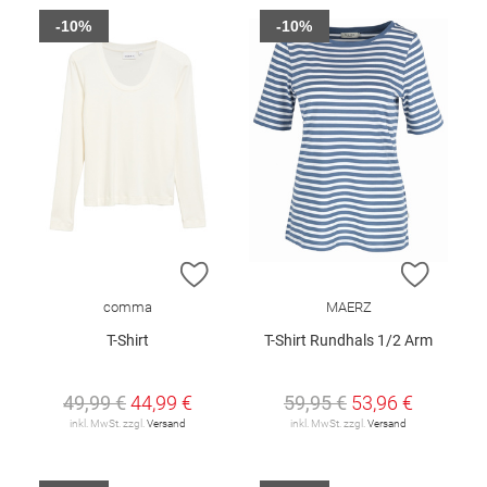
-10%
-10%
ZUR WUNSCHLISTE HINZUFÜGEN
ZUR W
comma
MAERZ
T-Shirt
T-Shirt Rundhals 1/2 Arm
49,99 €
44,99 €
59,95 €
53,96 €
inkl. MwSt. zzgl.
Versand
inkl. MwSt. zzgl.
Versand