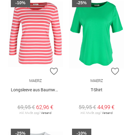
-10%
-25%
ZUR WUNSCHLISTE HINZUFÜGEN
ZUR W
MAERZ
MAERZ
Longsleeve aus Baumwolle
T-Shirt
69,95 €
62,96 €
59,95 €
44,99 €
inkl. MwSt. zzgl.
Versand
inkl. MwSt. zzgl.
Versand
-25%
-10%