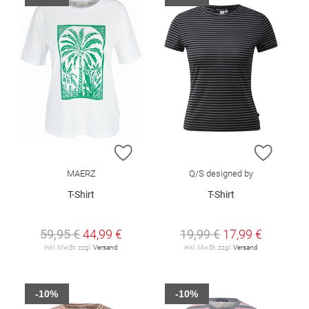
ZUR WUNSCHLISTE HINZUFÜGEN
ZUR W
MAERZ
Q/S designed by
T-Shirt
T-Shirt
59,95 €
44,99 €
19,99 €
17,99 €
inkl. MwSt. zzgl.
Versand
inkl. MwSt. zzgl.
Versand
-10%
-10%