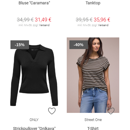
Bluse "Caramara"
Tanktop
34,99 €
31,49 €
39,95 €
35,96 €
inkl. MwSt. zzgl.
Versand
inkl. MwSt. zzgl.
Versand
-15%
-40%
ZUR WUNSCHLISTE HINZUFÜGEN
ZUR W
ONLY
Street One
Strickpullover "Onlkaya"
T-Shirt