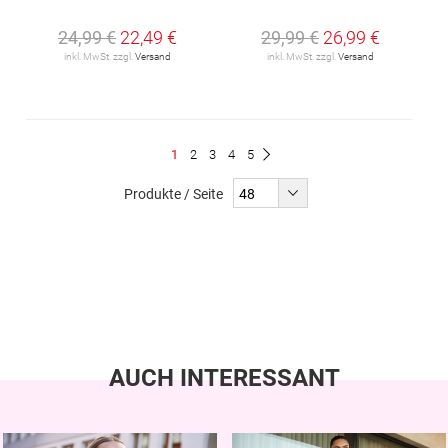
24,99 €
22,49 €
29,99 €
26,99 €
inkl. MwSt. zzgl.
Versand
inkl. MwSt. zzgl.
Versand
Seite
Du
Seite
Seite
Seite
Seite
1
2
3
4
5
Seite
Weiter
liest
Produkte / Seite
gerade
Seite
AUCH INTERESSANT