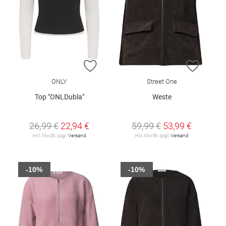
ZUR WUNSCHLISTE HINZUFÜGEN
ZUR W
ONLY
Street One
Top "ONLDubla"
Weste
26,99 €
22,94 €
59,99 €
53,99 €
inkl. MwSt. zzgl.
Versand
inkl. MwSt. zzgl.
Versand
-10%
-10%