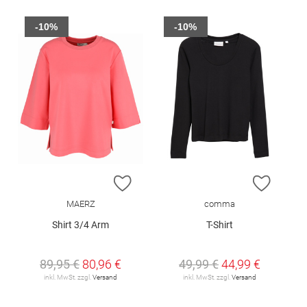
-10%
-10%
ZUR WUNSCHLISTE HINZUFÜGEN
ZUR W
MAERZ
comma
Shirt 3/4 Arm
T-Shirt
89,95 €
80,96 €
49,99 €
44,99 €
inkl. MwSt. zzgl.
Versand
inkl. MwSt. zzgl.
Versand