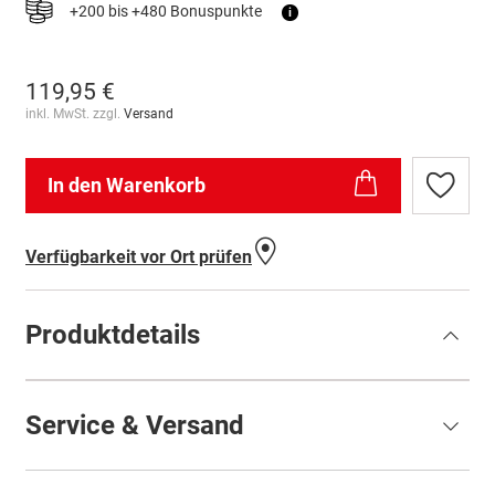
+200 bis +480 Bonuspunkte
i
119,95 €
inkl. MwSt. zzgl.
Versand
In den Warenkorb
Zur
Wunschl
hinzufü
Verfügbarkeit vor Ort prüfen
Produktdetails
Service & Versand