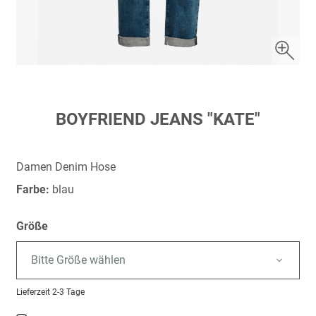
Zum
BOYFRIEND JEANS "KATE"
Anfang
der
Bildergalerie
Damen Denim Hose
springen
Farbe:
blau
Größe
Bitte Größe wählen
Lieferzeit
2-3 Tage