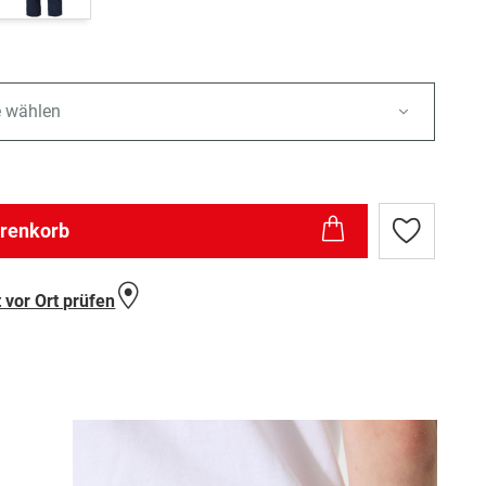
e wählen
arenkorb
Zur
Wunschlist
hinzufügen
 vor Ort prüfen