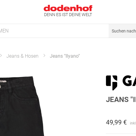
DENN ES IST DEINE WELT
MEN
Jeans & Hosen
Jeans "Ilyano"
JEANS "
49,99 €
ink