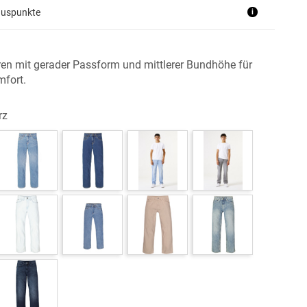
nuspunkte
i
ren mit gerader Passform und mittlerer Bundhöhe für
mfort.
rz