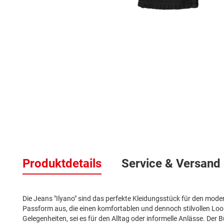
Zum
Anfang
der
Bildergalerie
springen
Produktdetails
Service & Versand
Die Jeans "Ilyano" sind das perfekte Kleidungsstück für den mod
Passform aus, die einen komfortablen und dennoch stilvollen Look b
Gelegenheiten, sei es für den Alltag oder informelle Anlässe. Der 