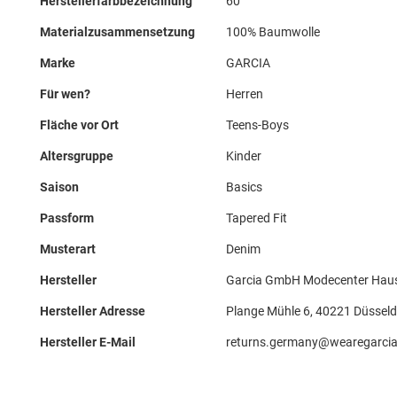
Herstellerfarbbezeichnung
60
Materialzusammensetzung
100% Baumwolle
Marke
GARCIA
Für wen?
Herren
Fläche vor Ort
Teens-Boys
Altersgruppe
Kinder
Saison
Basics
Passform
Tapered Fit
Musterart
Denim
Hersteller
Garcia GmbH Modecenter Haus
Hersteller Adresse
Plange Mühle 6, 40221 Düsseld
Hersteller E-Mail
returns.germany@wearegarci