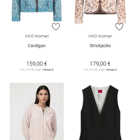
ZUR WUNSCHLISTE HINZUFÜGEN
ZUR W
IVKO Woman
IVKO Woman
Cardigan
Strickjacke
159,00 €
179,00 €
inkl. MwSt. zzgl.
Versand
inkl. MwSt. zzgl.
Versand