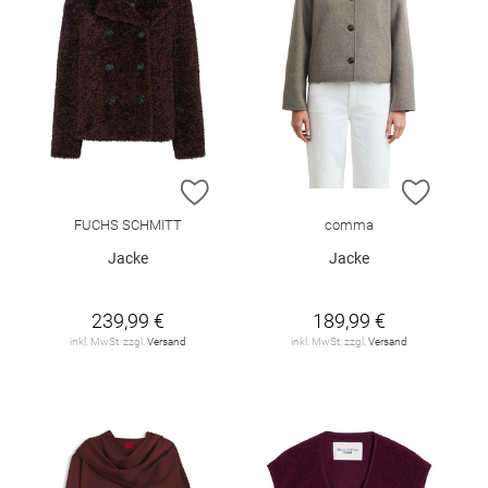
ZUR WUNSCHLISTE HINZUFÜGEN
ZUR W
FUCHS SCHMITT
comma
Jacke
Jacke
239,99 €
189,99 €
inkl. MwSt. zzgl.
Versand
inkl. MwSt. zzgl.
Versand