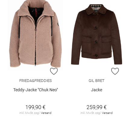
ZUR WUNSCHLISTE HINZUFÜGEN
ZUR W
FRIEDA&FREDDIES
GIL BRET
Teddy-Jacke "Chuk Neo"
Jacke
199,90 €
259,99 €
inkl. MwSt. zzgl.
Versand
inkl. MwSt. zzgl.
Versand