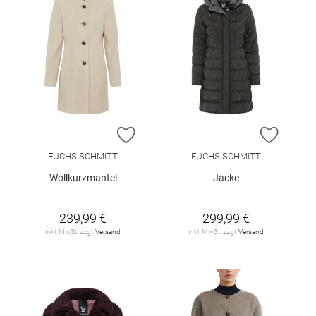
ZUR WUNSCHLISTE HINZUFÜGEN
ZUR W
FUCHS SCHMITT
FUCHS SCHMITT
Wollkurzmantel
Jacke
239,99 €
299,99 €
inkl. MwSt. zzgl.
Versand
inkl. MwSt. zzgl.
Versand