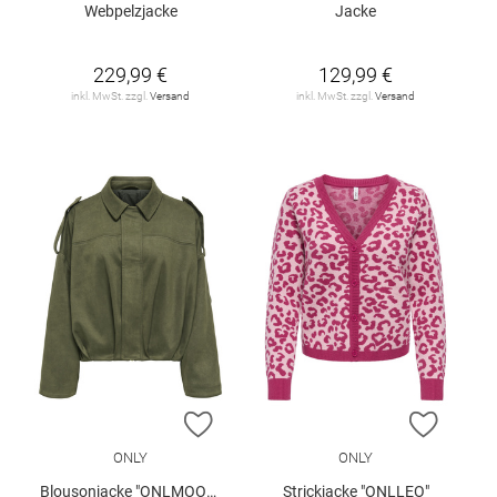
Webpelzjacke
Jacke
229,99 €
129,99 €
inkl. MwSt. zzgl.
Versand
inkl. MwSt. zzgl.
Versand
ZUR WUNSCHLISTE HINZUFÜGEN
ZUR W
ONLY
ONLY
Blousonjacke "ONLMOON-STINA"
Strickjacke "ONLLEO"