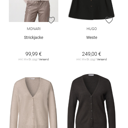
ZUR WUNSCHLISTE HINZUFÜGEN
ZUR W
MONARI
HUGO
Strickjacke
Weste
99,99 €
249,00 €
inkl. MwSt. zzgl.
Versand
inkl. MwSt. zzgl.
Versand