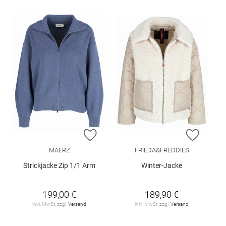
ZUR WUNSCHLISTE HINZUFÜGEN
ZUR W
MAERZ
FRIEDA&FREDDIES
Strickjacke Zip 1/1 Arm
Winter-Jacke
199,00 €
189,90 €
inkl. MwSt. zzgl.
Versand
inkl. MwSt. zzgl.
Versand