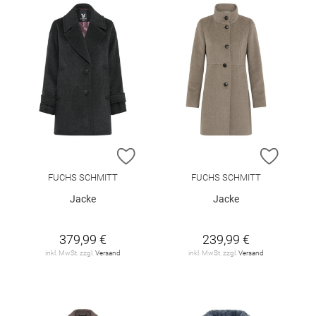
ZUR WUNSCHLISTE HINZUFÜGEN
ZUR W
FUCHS SCHMITT
FUCHS SCHMITT
Jacke
Jacke
379,99 €
239,99 €
inkl. MwSt. zzgl.
Versand
inkl. MwSt. zzgl.
Versand