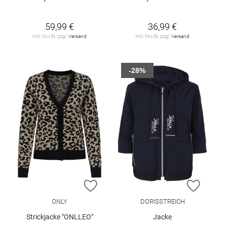
59,99 €
36,99 €
inkl. MwSt. zzgl.
Versand
inkl. MwSt. zzgl.
Versand
-28%
ZUR WUNSCHLISTE HINZUFÜGEN
ZUR W
ONLY
DORISSTREICH
Strickjacke "ONLLEO"
Jacke