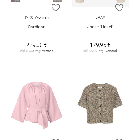
ZUR WUNSCHLISTE HINZUFÜGEN
ZUR W
IVKO Woman
BRAX
Cardigan
Jacke "Hazel"
229,00 €
179,95 €
inkl. MwSt. zzgl.
Versand
inkl. MwSt. zzgl.
Versand