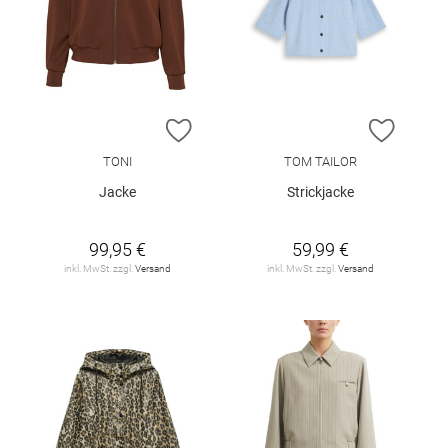
ZUR WUNSCHLISTE HINZUFÜGEN
ZUR W
TONI
TOM TAILOR
Jacke
Strickjacke
99,95 €
59,99 €
inkl. MwSt. zzgl.
Versand
inkl. MwSt. zzgl.
Versand