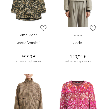
ZUR WUNSCHLISTE HINZUFÜGEN
ZUR W
VERO MODA
comma
Jacke "Vmalou"
Jacke
59,99 €
129,99 €
inkl. MwSt. zzgl.
Versand
inkl. MwSt. zzgl.
Versand