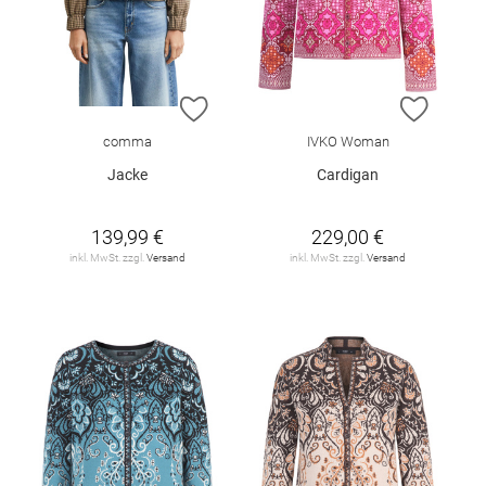
ZUR WUNSCHLISTE HINZUFÜGEN
ZUR W
comma
IVKO Woman
Jacke
Cardigan
139,99 €
229,00 €
inkl. MwSt. zzgl.
Versand
inkl. MwSt. zzgl.
Versand