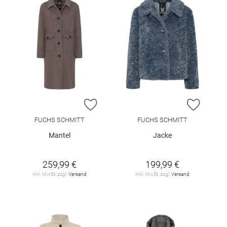
ZUR WUNSCHLISTE HINZUFÜGEN
ZUR W
FUCHS SCHMITT
FUCHS SCHMITT
Mantel
Jacke
259,99 €
199,99 €
inkl. MwSt. zzgl.
Versand
inkl. MwSt. zzgl.
Versand