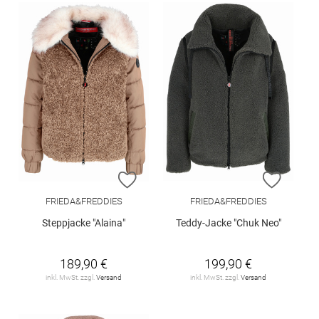
ZUR WUNSCHLISTE HINZUFÜGEN
ZUR W
FRIEDA&FREDDIES
FRIEDA&FREDDIES
Steppjacke "Alaina"
Teddy-Jacke "Chuk Neo"
189,90 €
199,90 €
inkl. MwSt. zzgl.
Versand
inkl. MwSt. zzgl.
Versand