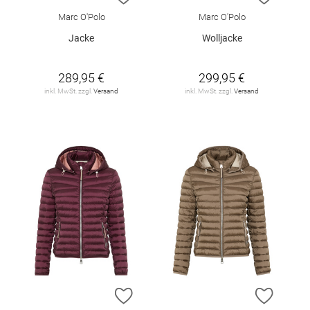
Marc O'Polo
Marc O'Polo
Jacke
Wolljacke
289,95 €
299,95 €
inkl. MwSt. zzgl.
Versand
inkl. MwSt. zzgl.
Versand
ZUR WUNSCHLISTE HINZUFÜGEN
ZUR W