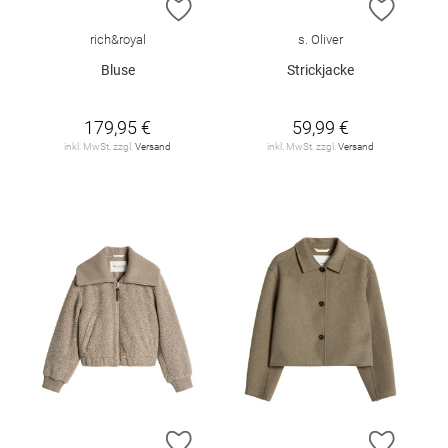
ZUR WUNSCHLISTE HINZUFÜGEN
ZUR W
rich&royal
s. Oliver
Bluse
Strickjacke
179,95 €
59,99 €
inkl. MwSt. zzgl.
Versand
inkl. MwSt. zzgl.
Versand
ZUR WUNSCHLISTE HINZUFÜGEN
ZUR W