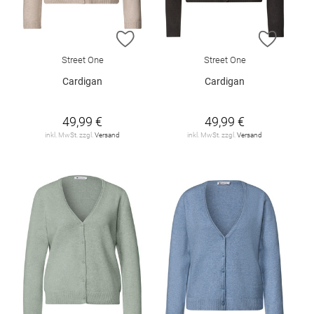
ZUR WUNSCHLISTE HINZUFÜGEN
ZUR W
Street One
Street One
Cardigan
Cardigan
49,99 €
49,99 €
inkl. MwSt. zzgl.
Versand
inkl. MwSt. zzgl.
Versand