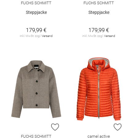
FUCHS SCHMITT
FUCHS SCHMITT
Steppjacke
Steppjacke
179,99 €
179,99 €
inkl. MwSt. zzgl.
Versand
inkl. MwSt. zzgl.
Versand
ZUR WUNSCHLISTE HINZUFÜGEN
ZUR W
FUCHS SCHMITT
camel active