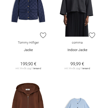
ZUR WUNSCHLISTE HINZUFÜGEN
ZUR W
Tommy Hilfiger
comma
Jacke
Indoor-Jacke
199,90 €
99,99 €
inkl. MwSt. zzgl.
Versand
inkl. MwSt. zzgl.
Versand