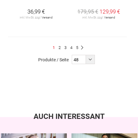
36,99 €
179,95 €
129,99 €
inkl. MwSt. zzgl.
Versand
inkl. MwSt. zzgl.
Versand
Seite
Du
Seite
Seite
Seite
Seite
1
2
3
4
5
Seite
Weiter
liest
Produkte / Seite
gerade
Seite
AUCH INTERESSANT