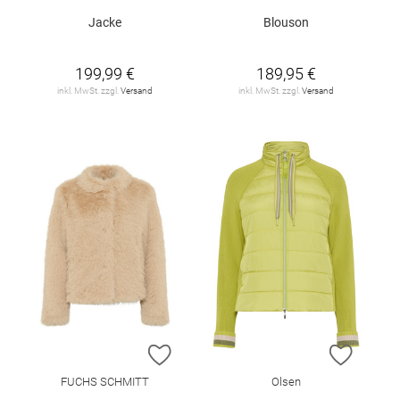
Jacke
Blouson
199,99 €
189,95 €
inkl. MwSt. zzgl.
Versand
inkl. MwSt. zzgl.
Versand
ZUR WUNSCHLISTE HINZUFÜGEN
ZUR W
FUCHS SCHMITT
Olsen