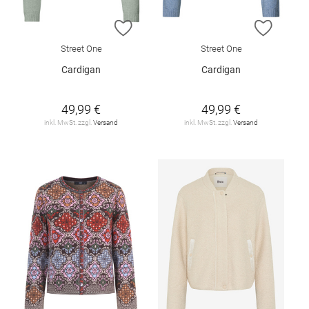
ZUR WUNSCHLISTE HINZUFÜGEN
ZUR W
Street One
Street One
Cardigan
Cardigan
49,99 €
49,99 €
inkl. MwSt. zzgl.
Versand
inkl. MwSt. zzgl.
Versand