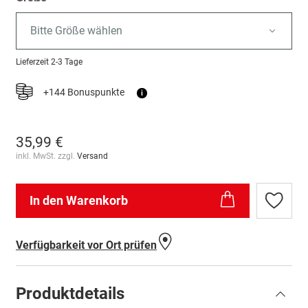
Bitte Größe wählen
Lieferzeit
2-3 Tage
+144 Bonuspunkte
i
35,99 €
inkl. MwSt. zzgl.
Versand
In den Warenkorb
Zur
Wunschl
hinzufü
Verfügbarkeit vor Ort prüfen
Produktdetails