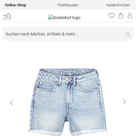
Online-Shop
Posthausen
Kaltenkirchen
Su
Zum
Ende
der
Bildergalerie
springen