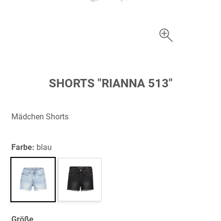
Zum
SHORTS "RIANNA 513"
Anfang
der
Bildergalerie
Mädchen Shorts
springen
Farbe:
blau
Größe