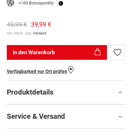
+160 Bonuspunkte
i
49,99 €
39,99 €
inkl. MwSt. zzgl.
Versand
In den Warenkorb
Zur
Wunschl
hinzufü
Verfügbarkeit vor Ort prüfen
Produktdetails
Service & Versand