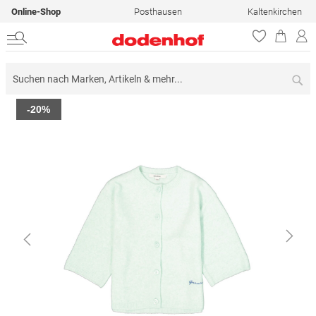
Online-Shop
Posthausen
Kaltenkirchen
Su
Zum
-20%
Ende
der
Bildergalerie
springen