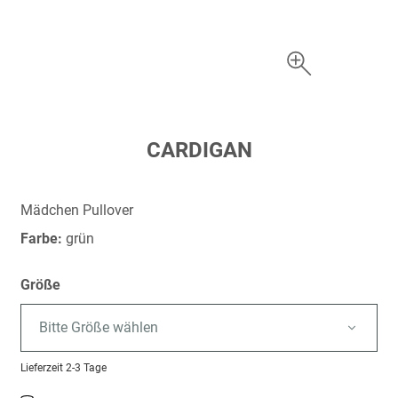
Zum
CARDIGAN
Anfang
der
Bildergalerie
Mädchen Pullover
springen
Farbe:
grün
Größe
Bitte Größe wählen
Lieferzeit
2-3 Tage