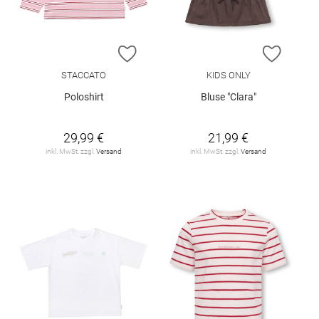
ZUR WUNSCHLISTE HINZUFÜGEN
ZUR W
STACCATO
KIDS ONLY
Poloshirt
Bluse "Clara"
29,99 €
21,99 €
inkl. MwSt. zzgl.
Versand
inkl. MwSt. zzgl.
Versand