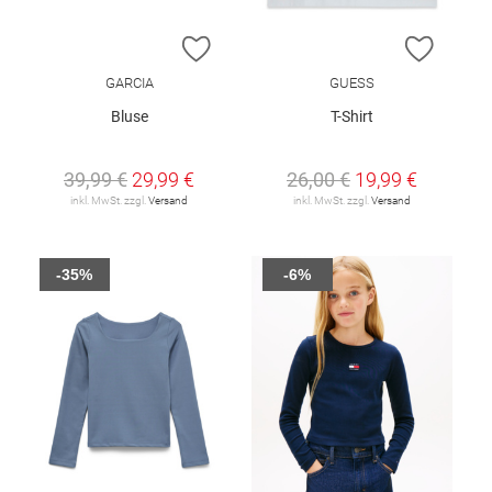
ZUR WUNSCHLISTE HINZUFÜGEN
ZUR W
GARCIA
GUESS
Bluse
T-Shirt
39,99 €
29,99 €
26,00 €
19,99 €
inkl. MwSt. zzgl.
Versand
inkl. MwSt. zzgl.
Versand
-35%
-6%