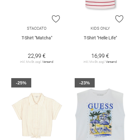
ZUR WUNSCHLISTE HINZUFÜGEN
ZUR W
STACCATO
KIDS ONLY
T-Shirt "Matcha"
T-Shirt "Helle Life"
22,99 €
16,99 €
inkl. MwSt. zzgl.
Versand
inkl. MwSt. zzgl.
Versand
-25%
-23%