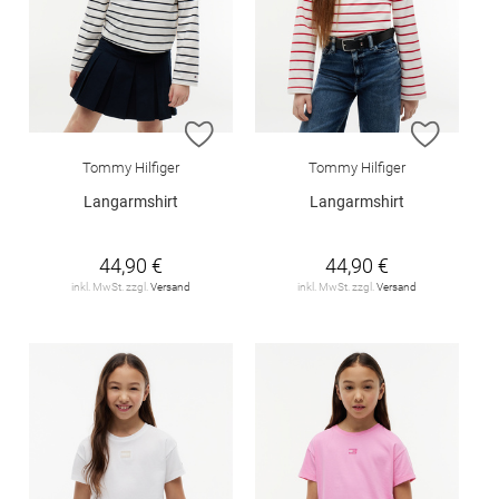
ZUR WUNSCHLISTE HINZUFÜGEN
ZUR W
Tommy Hilfiger
Tommy Hilfiger
Langarmshirt
Langarmshirt
44,90 €
44,90 €
inkl. MwSt. zzgl.
Versand
inkl. MwSt. zzgl.
Versand