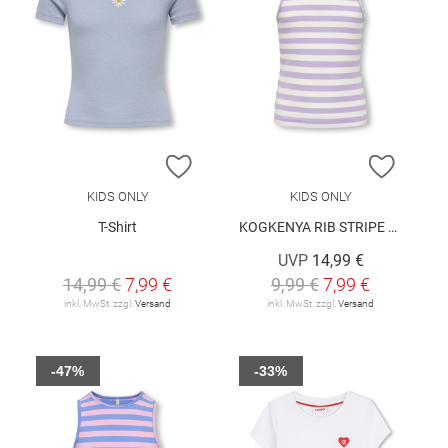
ZUR WUNSCHLISTE HINZUFÜGEN
ZUR W
KIDS ONLY
KIDS ONLY
T-Shirt
KOGKENYA RIB STRIPE TANK TOP JRS
UVP
14,99 €
14,99 €
7,99 €
9,99 €
7,99 €
inkl. MwSt. zzgl.
Versand
inkl. MwSt. zzgl.
Versand
-47%
-33%