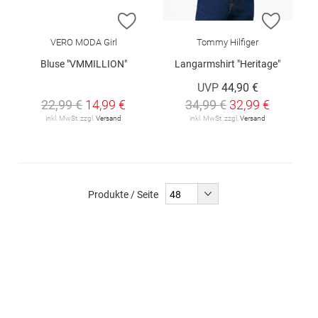
ZUR WUNSCHLISTE HINZUFÜGEN
ZUR W
VERO MODA Girl
Tommy Hilfiger
Bluse "VMMILLION"
Langarmshirt "Heritage"
UVP
44,90 €
22,99 €
14,99 €
34,99 €
32,99 €
inkl. MwSt. zzgl.
Versand
inkl. MwSt. zzgl.
Versand
Produkte / Seite