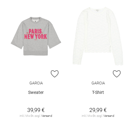
ZUR WUNSCHLISTE HINZUFÜGEN
ZUR W
GARCIA
GARCIA
Sweater
T-Shirt
39,99 €
29,99 €
inkl. MwSt. zzgl.
Versand
inkl. MwSt. zzgl.
Versand