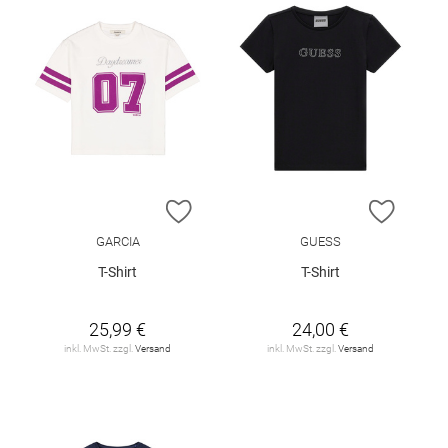
ZUR WUNSCHLISTE HINZUFÜGEN
ZUR W
GARCIA
GUESS
T-Shirt
T-Shirt
25,99 €
24,00 €
inkl. MwSt. zzgl.
Versand
inkl. MwSt. zzgl.
Versand