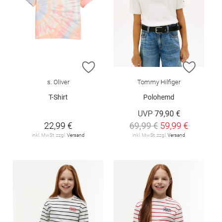
ZUR WUNSCHLISTE HINZUFÜGEN
ZUR W
s. Oliver
Tommy Hilfiger
T-Shirt
Polohemd
UVP
79,90 €
22,99 €
69,99 €
59,99 €
inkl. MwSt. zzgl.
Versand
inkl. MwSt. zzgl.
Versand