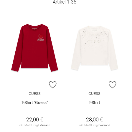
Artikel
1
-
36
ZUR WUNSCHLISTE HINZUFÜGEN
ZUR W
GUESS
GUESS
T-Shirt "Guess"
T-Shirt
22,00 €
28,00 €
inkl. MwSt. zzgl.
Versand
inkl. MwSt. zzgl.
Versand