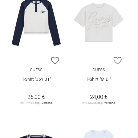
ZUR WUNSCHLISTE HINZUFÜGEN
ZUR W
GUESS
GUESS
T-Shirt "J6YI31"
T-Shirt "MIDI"
26,00 €
24,00 €
inkl. MwSt. zzgl.
Versand
inkl. MwSt. zzgl.
Versand