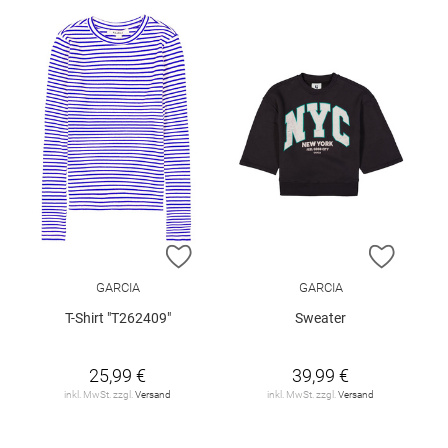
ZUR WUNSCHLISTE HINZUFÜGEN
ZUR W
GARCIA
GARCIA
T-Shirt "T262409"
Sweater
25,99 €
39,99 €
inkl. MwSt. zzgl.
Versand
inkl. MwSt. zzgl.
Versand