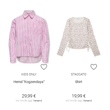
ZUR WUNSCHLISTE HINZUFÜGEN
ZUR W
KIDS ONLY
STACCATO
Hemd "Kogzendaya"
Shirt
29,99 €
19,99 €
inkl. MwSt. zzgl.
Versand
inkl. MwSt. zzgl.
Versand