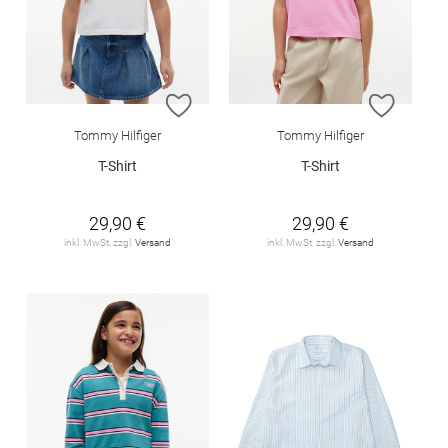
ZUR WUNSCHLISTE HINZUFÜGEN
ZUR W
Tommy Hilfiger
Tommy Hilfiger
T-Shirt
T-Shirt
29,90 €
29,90 €
inkl. MwSt. zzgl.
Versand
inkl. MwSt. zzgl.
Versand