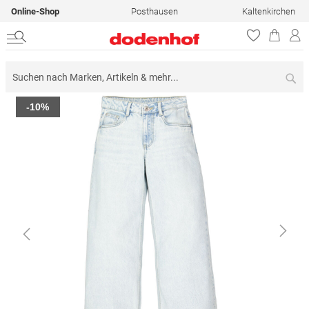
Online-Shop
Posthausen
Kaltenkirchen
Su
Zum
-10%
Ende
der
Bildergalerie
springen