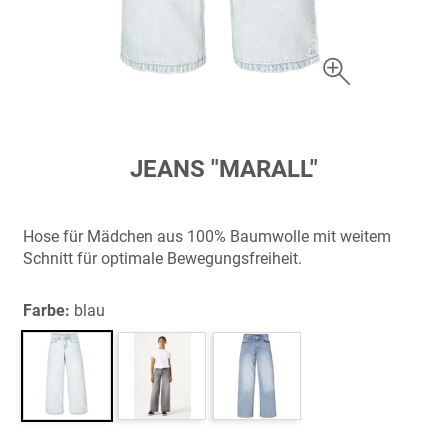
Zum
JEANS "MARALL"
Anfang
der
Bildergalerie
Hose für Mädchen aus 100% Baumwolle mit weitem
springen
Schnitt für optimale Bewegungsfreiheit.
Farbe:
blau