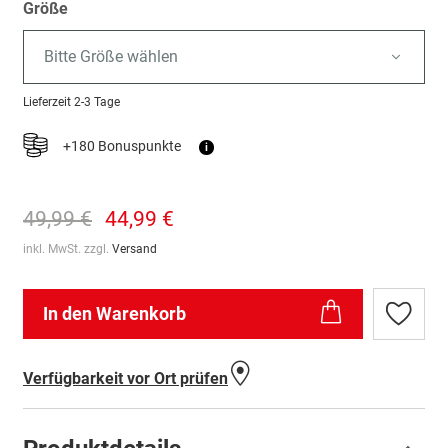
Größe
Bitte Größe wählen
Lieferzeit
2-3 Tage
+180 Bonuspunkte
i
49,99 €
44,99 €
inkl. MwSt. zzgl.
Versand
In den Warenkorb
Zur
Wunschl
hinzufü
Verfügbarkeit vor Ort prüfen