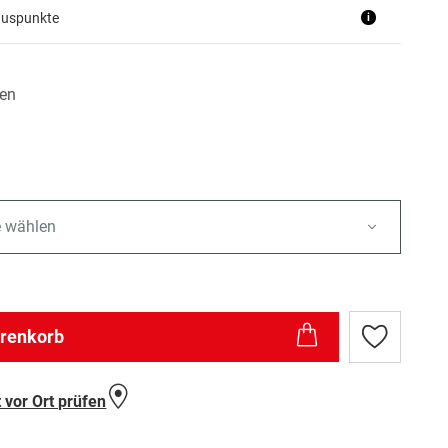
nuspunkte
i
en
e wählen
arenkorb
Zur
Wunschlist
hinzufügen
 vor Ort prüfen