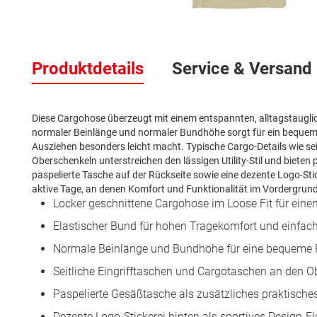
Zum
Anfang
Produktdetails
Service & Versand
der
Bildergalerie
springen
Diese Cargohose überzeugt mit einem entspannten, alltagstauglic
normaler Beinlänge und normaler Bundhöhe sorgt für ein bequem
Ausziehen besonders leicht macht. Typische Cargo-Details wie se
Oberschenkeln unterstreichen den lässigen Utility-Stil und bieten 
paspelierte Tasche auf der Rückseite sowie eine dezente Logo-Stic
aktive Tage, an denen Komfort und Funktionalität im Vordergrund
Locker geschnittene Cargohose im Loose Fit für ein
Elastischer Bund für hohen Tragekomfort und einfac
Normale Beinlänge und Bundhöhe für eine bequeme 
Seitliche Eingrifftaschen und Cargotaschen an den Ob
Paspelierte Gesäßtasche als zusätzliches praktisches
Dezente Logo-Stickerei hinten als sportives Design-E