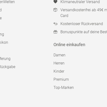
enWelten
Klimaneutraler Versand
d
Versandkostenfrei ab 49€ 
Card
e
Kostenloser Rückversand
Bonuspunkte auf deine Bes
ung
xikon
Online einkaufen
Damen
ferung
Herren
Rückgabe
Kinder
Premium
Top-Marken