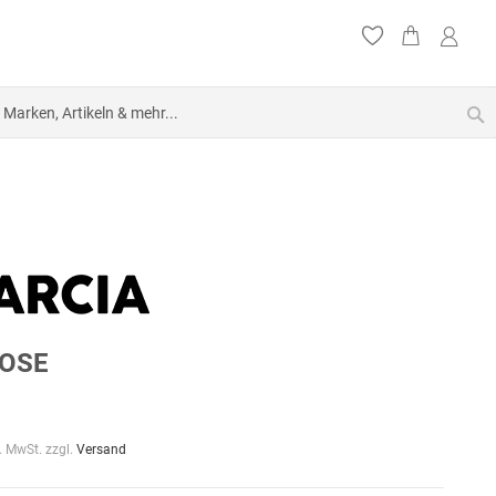
S
OSE
l. MwSt. zzgl.
Versand