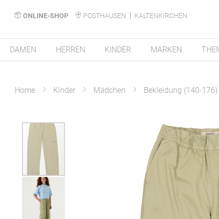
ONLINE-SHOP
POSTHAUSEN
KALTENKIRCHEN
DAMEN
HERREN
KINDER
MARKEN
THE
Home
Kinder
Mädchen
Bekleidung (140-176)
Zum
Ende
der
Bildergalerie
springen