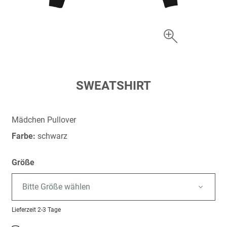
Zum
SWEATSHIRT
Anfang
der
Bildergalerie
Mädchen Pullover
springen
Farbe:
schwarz
Größe
Bitte Größe wählen
Lieferzeit
2-3 Tage