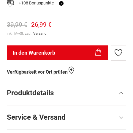
+108 Bonuspunkte
i
39,99 €
26,99 €
inkl. MwSt. zzgl.
Versand
In den Warenkorb
Zur
Wunschl
hinzufü
Verfügbarkeit vor Ort prüfen
Produktdetails
Service & Versand