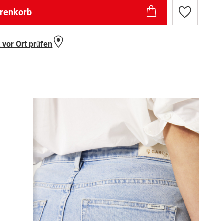
arenkorb
Zur
Wunschlist
hinzufügen
 vor Ort prüfen