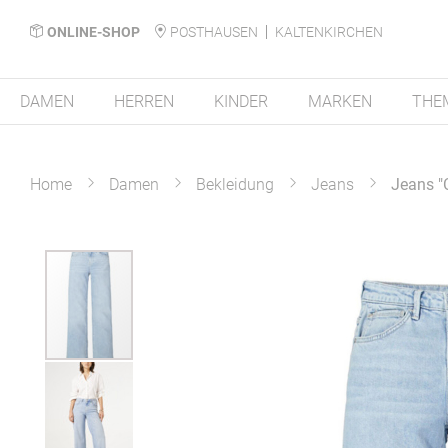
ONLINE-SHOP
POSTHAUSEN
KALTENKIRCHEN
DAMEN
HERREN
KINDER
MARKEN
THE
Home
Damen
Bekleidung
Jeans
Jeans "
Zum
Ende
der
Bildergalerie
springen