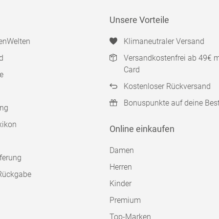
Unsere Vorteile
enWelten
Klimaneutraler Versand
d
Versandkostenfrei ab 49€ 
Card
e
Kostenloser Rückversand
Bonuspunkte auf deine Bes
ung
xikon
Online einkaufen
Damen
ferung
Herren
Rückgabe
Kinder
Premium
Top-Marken