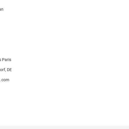
an
 Paris
orf, DE
a.com