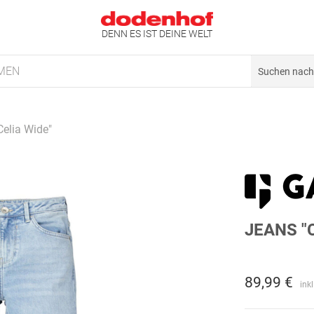
DENN ES IST DEINE WELT
MEN
Celia Wide"
JEANS "
89,99 €
ink