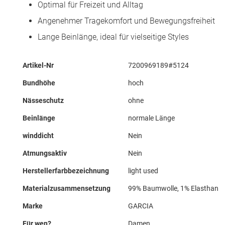
Optimal für Freizeit und Alltag
Angenehmer Tragekomfort und Bewegungsfreiheit
Lange Beinlänge, ideal für vielseitige Styles
Mehr
Artikel-Nr
7200969189#5124
Informationen
Bundhöhe
hoch
Nässeschutz
ohne
Beinlänge
normale Länge
winddicht
Nein
Atmungsaktiv
Nein
Herstellerfarbbezeichnung
light used
Materialzusammensetzung
99% Baumwolle, 1% Elasthan
Marke
GARCIA
Für wen?
Damen