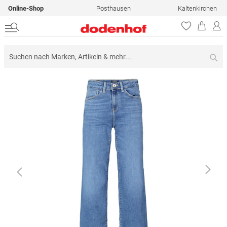
Online-Shop
Posthausen
Kaltenkirchen
Su
Zum
Ende
der
Bildergalerie
springen