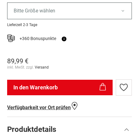
Bitte Größe wählen
Lieferzeit
2-3 Tage
+360 Bonuspunkte
i
89,99 €
inkl. MwSt. zzgl.
Versand
In den Warenkorb
Zur
Wunschl
hinzufü
Verfügbarkeit vor Ort prüfen
Produktdetails