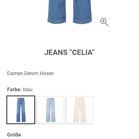
Zum
JEANS "CELIA"
Anfang
der
Bildergalerie
Damen Denim Hosen
springen
Farbe:
blau
Größe