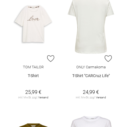
ZUR WUNSCHLISTE HINZUFÜGEN
ZUR W
TOM TAILOR
ONLY Carmakoma
T-Shirt
T-Shirt "CARCruz Life"
25,99 €
24,99 €
inkl. MwSt. zzgl.
Versand
inkl. MwSt. zzgl.
Versand