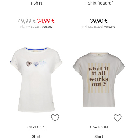
T-Shirt
T-Shirt "Idaara"
49,99 €
34,99 €
39,90 €
inkl. MwSt. zzgl.
Versand
inkl. MwSt. zzgl.
Versand
ZUR WUNSCHLISTE HINZUFÜGEN
ZUR W
CARTOON
CARTOON
Shirt
Shirt