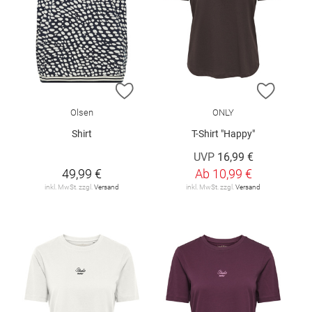
ZUR WUNSCHLISTE HINZUFÜGEN
ZUR W
Olsen
ONLY
Shirt
T-Shirt "Happy"
UVP
16,99 €
49,99 €
Ab
10,99 €
inkl. MwSt. zzgl.
Versand
inkl. MwSt. zzgl.
Versand