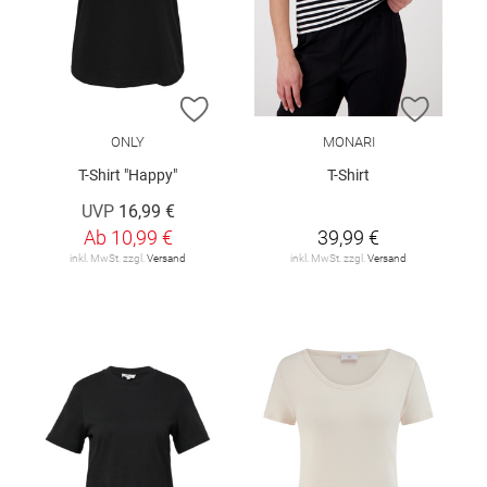
ZUR WUNSCHLISTE HINZUFÜGEN
ZUR W
ONLY
MONARI
T-Shirt "Happy"
T-Shirt
UVP
16,99 €
Ab
10,99 €
39,99 €
inkl. MwSt. zzgl.
Versand
inkl. MwSt. zzgl.
Versand