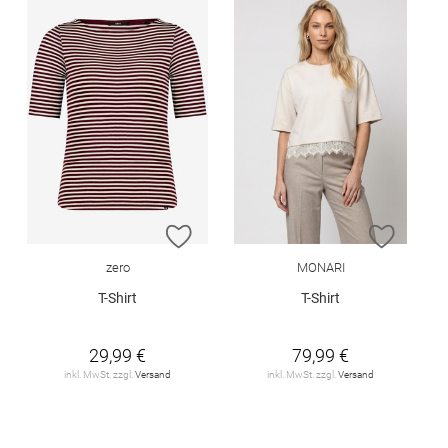
ZUR WUNSCHLISTE HINZUFÜGEN
ZUR W
zero
MONARI
T-Shirt
T-Shirt
29,99 €
79,99 €
inkl. MwSt. zzgl.
Versand
inkl. MwSt. zzgl.
Versand