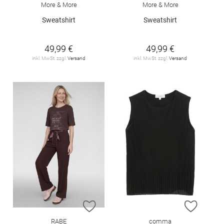
More & More
More & More
Sweatshirt
Sweatshirt
49,99 €
49,99 €
inkl. MwSt. zzgl.
Versand
inkl. MwSt. zzgl.
Versand
ZUR WUNSCHLISTE HINZUFÜGEN
ZUR W
RABE
comma