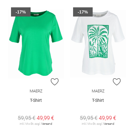
-17%
-17%
ZUR WUNSCHLISTE HINZUFÜGEN
ZUR W
MAERZ
MAERZ
T-Shirt
T-Shirt
59,95 €
49,99 €
59,95 €
49,99 €
inkl. MwSt. zzgl.
Versand
inkl. MwSt. zzgl.
Versand