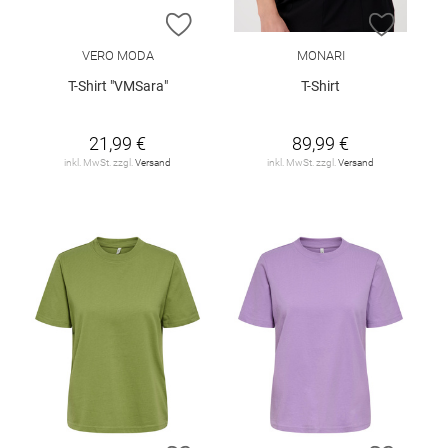
ZUR WUNSCHLISTE HINZUFÜGEN
ZUR W
VERO MODA
MONARI
T-Shirt "VMSara"
T-Shirt
21,99 €
89,99 €
inkl. MwSt. zzgl.
Versand
inkl. MwSt. zzgl.
Versand