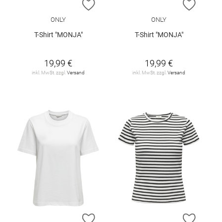
ZUR WUNSCHLISTE HINZUFÜGEN
ZUR W
ONLY
ONLY
T-Shirt "MONJA"
T-Shirt "MONJA"
19,99 €
19,99 €
inkl. MwSt. zzgl.
Versand
inkl. MwSt. zzgl.
Versand
ZUR WUNSCHLISTE HINZUFÜGEN
ZUR W