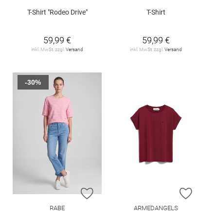
T-Shirt "Rodeo Drive"
T-Shirt
59,99 €
59,99 €
inkl. MwSt. zzgl.
Versand
inkl. MwSt. zzgl.
Versand
-30%
ZUR WUNSCHLISTE HINZUFÜGEN
ZUR W
RABE
ARMEDANGELS