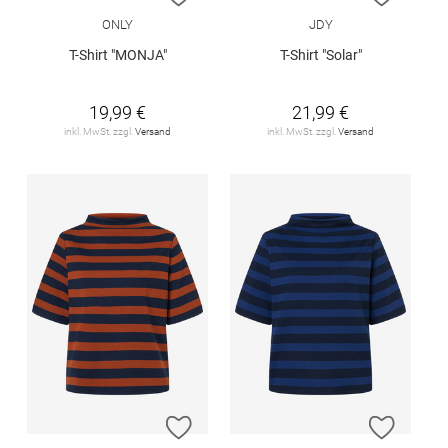
ONLY
JDY
T-Shirt "MONJA"
T-Shirt "Solar"
19,99 €
21,99 €
inkl. MwSt. zzgl.
Versand
inkl. MwSt. zzgl.
Versand
ZUR WUNSCHLISTE HINZUFÜGEN
ZUR W