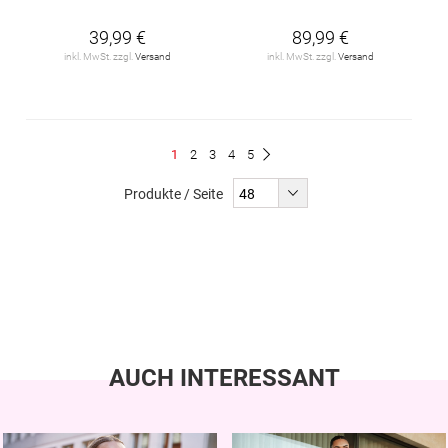
39,99 €
89,99 €
inkl. MwSt. zzgl.
Versand
inkl. MwSt. zzgl.
Versand
Seite
Du
Seite
Seite
Seite
Seite
1
2
3
4
5
Seite
Weiter
liest
Produkte / Seite
gerade
Seite
AUCH INTERESSANT