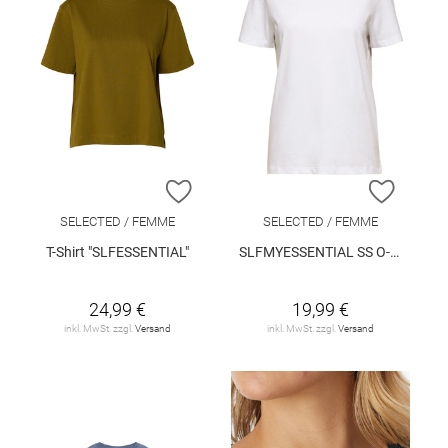
ZUR WUNSCHLISTE HINZUFÜGEN
ZUR W
SELECTED / FEMME
SELECTED / FEMME
T-Shirt "SLFESSENTIAL"
SLFMYESSENTIAL SS O-NECK TEE NOOS
24,99 €
19,99 €
inkl. MwSt. zzgl.
Versand
inkl. MwSt. zzgl.
Versand