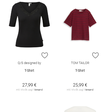
ZUR WUNSCHLISTE HINZUFÜGEN
ZUR W
Q/S designed by
TOM TAILOR
T-Shirt
T-Shirt
27,99 €
25,99 €
inkl. MwSt. zzgl.
Versand
inkl. MwSt. zzgl.
Versand