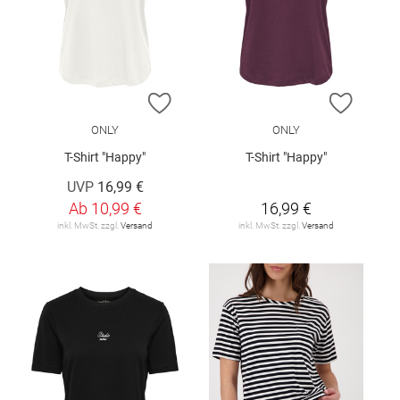
ZUR WUNSCHLISTE HINZUFÜGEN
ZUR W
ONLY
ONLY
T-Shirt "Happy"
T-Shirt "Happy"
UVP
16,99 €
Ab
10,99 €
16,99 €
inkl. MwSt. zzgl.
Versand
inkl. MwSt. zzgl.
Versand